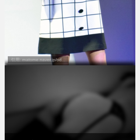
引用: matome.naver.jp/od...