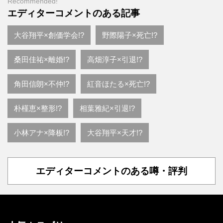
Recommended!
エディターコメントのある記事
大谷翔平×創価学会!?
野際陽子×死亡!?
桑田佳祐×離婚!?
高畑淳子×引退!?
角田信朗×不仲!?
紅音ほたる×死亡!?
朴槿恵×整形!?
相葉雅紀×引退!?
小林アナ×降板!?
大谷翔平×天才!?
エディターコメントのある噂・評判