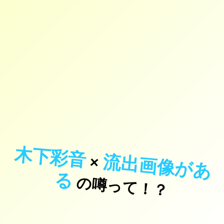
木下彩音
流
出
画
像
が
あ
×
る
の噂って！？