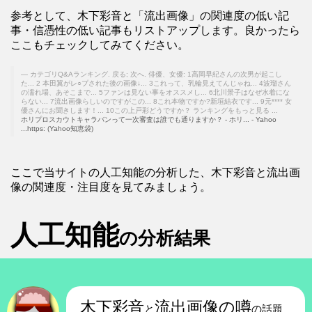
参考として、木下彩音と「流出画像」の関連度の低い記
事・信憑性の低い記事もリストアップします。良かったら
ここもチェックしてみてください。
カテゴリQ&Aランキング. 戻る; 次へ. 俳優、女優: 1高岡早紀さんの次男が起こし
た... 2 本田翼がレ○プされた後の画像↓... 3これって、乳輪見えてんじゃね... 4波瑠さん
の濡れ場、あそこまで... 5ファンは見ない事をオススメし... 6北川景子はなぜ水着にな
らない... 7流出画像らしいのですがこの... 8これ本物ですか?新垣結衣です... 9元**** 女
優さんにお聞きします！... 10この上戸彩どうですか？ ランキングをもっと見る ...
ホリプロスカウトキャラバンって一次審査は誰でも通りますか？ - ホリ... - Yahoo
...https: (Yahoo知恵袋)
ここで当サイトの人工知能の分析した、木下彩音と流出画
像の関連度・注目度を見てみましょう。
人工知能
の分析結果
木下彩音
流出画像の噂
と
の話題