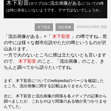
木下彩音
流出画像がある
(ホリプロ)に
についての噂
は特に存在しいないようです。デマではないでしょうか。
2018年02月08日 更新
木下彩音
流出画像
「流出画像がある」×「
木下彩音
」の噂ですね…世
の中には様々な都市伝説やただの噂というものが沢
山あります。
一方で火のないところに煙は立たないとも言います
ので、
木下彩音
のこと、「流出画像」のこと、き
ちんと調べてから語りたいですね。
まず、木下彩音についてのwikipediaのページを確認した
ところ、流出画像に関する記載はありませんでした。
次に、木下彩音と流出画像の関係を各メディアの記事から
調べましたが、これもやはり関連のある物が見つかりませ
んでした。