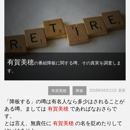
有賀美穂
の番組降板に関する噂、その真実を調査しま
す。
2018年04月11日 更新
有賀美穂
降板
「降板する」の噂は有名人なら多少はされることが
ある噂。ましては
有賀美穂
であればなおさらで
す。
とは言え、無責任に
有賀美穂
の名を貶めたりして