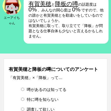
有賀美穂
降板の噂
と
の話題度は
0%
0%
、みんなの関心度は
ですので、他
の誰かと有賀美穂とを勘違いをしているので
エーアイち
はないでしょうか。
ゃん
有賀美穂に取って、取り立てて「降板」が問
題となる仕事自体も少ないと言えるかもしれ
ません。
有賀美穂と降板の噂についてのアンケート
「有賀美穂」×「降板」って…
噂があるのは知ってる
特に噂を知らない
調査して欲しい