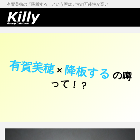
有賀美穂の「降板する」という噂はデマの可能性が高い
有賀美穂
降板する
×
の
噂
て
！
っ
？