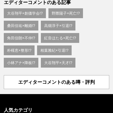
エディターコメントのある記事
大谷翔平×創価学会!?
野際陽子×死亡!?
桑田佳祐×離婚!?
高畑淳子×引退!?
角田信朗×不仲!?
紅音ほたる×死亡!?
朴槿恵×整形!?
相葉雅紀×引退!?
小林アナ×降板!?
大谷翔平×天才!?
エディターコメントのある噂・評判
人気カテゴリ