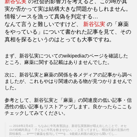
新谷弘実
の社会的影響力を考えると、この噂が真
実か否かって実は結構大きな問題かもしれません。
情報ソースを漁って真偽を判定する…
なんて言うと難しいですけど、
新谷弘実
の「麻薬
をやっている」について書かれた記事を見て、その
真相を探るというのはとっても大事ですね。
まず、新谷弘実についてのwikipediaのページを確認した
ところ、麻薬に関する記載はありませんでした。
次に、新谷弘実と麻薬の関係を各メディアの記事から調べ
ましたが、これもやはり関連のある物が見つかりませんで
した。
参考として、新谷弘実と「麻薬」の関連度の低い記事・信
憑性の低い記事もリストアップします。良かったらここも
チェックしてみてください。
2016年2月4日 ... ちなみに牛乳有害説は、新谷弘実医師が唱え出したことで、オセ
ロの松嶋尚美は「 子どもに牛乳を飲ませない。」と言ってますし、明治天皇の玄孫の竹
田恒泰氏 .... 8****で麻薬を投与して****を... 9産婦人科医の叔父から聞いてし...