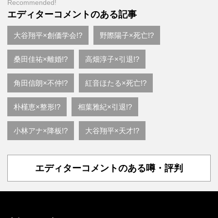
Recommended!
エディターコメントのある記事
大谷翔平×創価学会!?
野際陽子×死亡!?
桑田佳祐×離婚!?
高畑淳子×引退!?
角田信朗×不仲!?
紅音ほたる×死亡!?
朴槿恵×整形!?
相葉雅紀×引退!?
小林アナ×降板!?
大谷翔平×天才!?
エディターコメントのある噂・評判