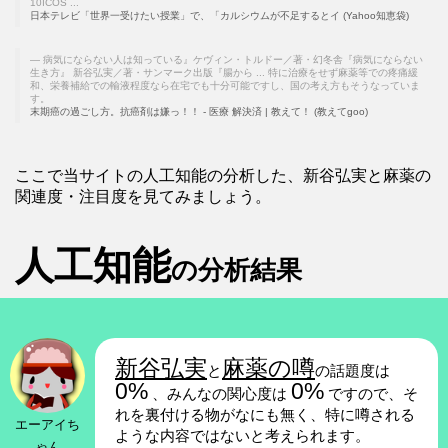
10ICOS ...
日本テレビ「世界一受けたい授業」で、「カルシウムが不足するとイ (Yahoo知恵袋)
病気にならない人は知っている』ケヴィン・トルドー／著・幻冬舎『病気にならない
生き方』 新谷弘実／著・サンマーク出版『腸から ... 特に治療をせず麻薬等での疼痛緩
和、栄養補給での輸液程度なら在宅でも十分可能ですし、国の考え方もそうなっていま
す。
末期癌の過ごし方。抗癌剤は嫌っ！！ - 医療 解決済 | 教えて！ (教えてgoo)
ここで当サイトの人工知能の分析した、新谷弘実と麻薬の
関連度・注目度を見てみましょう。
人工知能
の分析結果
新谷弘実
麻薬の噂
と
の話題度は
0%
0%
、みんなの関心度は
ですので、そ
れを裏付ける物がなにも無く、特に噂される
エーアイち
ような内容ではないと考えられます。
ゃん