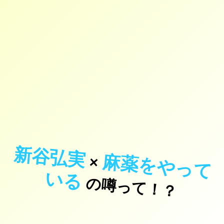
新谷弘実
麻
薬
を
や
っ
て
×
い
る
の噂って！？