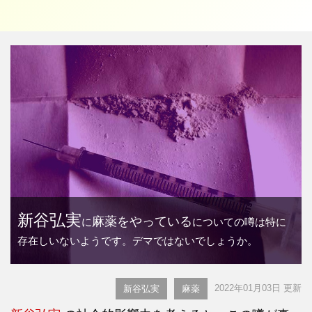
新谷弘実
麻薬をやっている
に
についての噂は特に
存在しいないようです。デマではないでしょうか。
2022年01月03日 更新
新谷弘実
麻薬