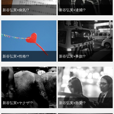
新谷弘実×病気!?
新谷弘実×逮捕!?
新谷弘実×性格!?
新谷弘実×事故!?
新谷弘実×ヤクザ!?
新谷弘実×熱愛!?