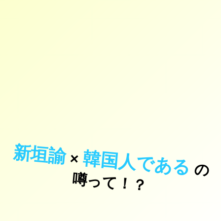
新垣諭
韓国人である
×
の
っ
て
！
噂
？