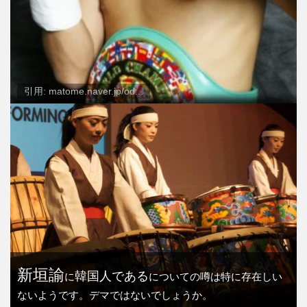
引用: matome.naver.jp/od...
新垣諭
韓国人である
に
についての噂は特に存在しい
ないようです。デマではないでしょうか。