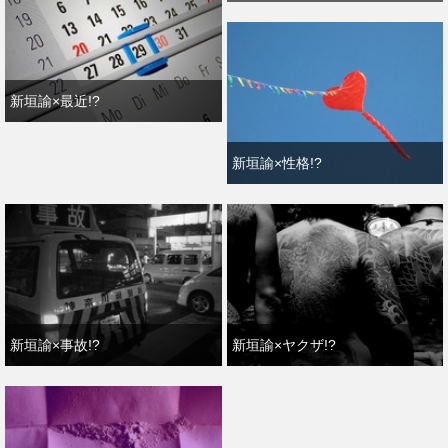
新垣諭×最近!?
新垣諭×性格!?
新垣諭×事故!?
新垣諭×ヤクザ!?