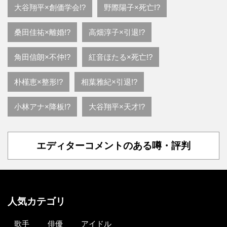
大谷翔平×創価学会!?
野際陽子×死亡!?
桑田佳祐×離婚!?
高畑淳子×引退!?
角田信朗×不仲!?
紅音ほたる×死亡!?
朴槿恵×整形!?
相葉雅紀×引退!?
小林アナ×降板!?
大谷翔平×天才!?
エディターコメントのある噂・評判
人気カテゴリ
歌手
俳優
アイドル