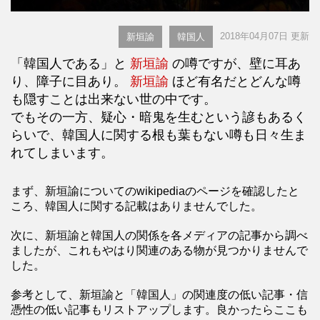
2018年04月07日 更新
新垣諭
韓国人
「韓国人である」と
新垣諭
の噂ですが、壁に耳あ
り、障子に目あり。
新垣諭
ほど有名だとどんな噂
も隠すことは出来ない世の中です。
でもその一方、疑心・暗鬼を生むという諺もあるく
らいで、韓国人に関する根も葉もない噂も日々生ま
れてしまいます。
まず、新垣諭についてのwikipediaのページを確認したと
ころ、韓国人に関する記載はありませんでした。
次に、新垣諭と韓国人の関係を各メディアの記事から調べ
ましたが、これもやはり関連のある物が見つかりませんで
した。
参考として、新垣諭と「韓国人」の関連度の低い記事・信
憑性の低い記事もリストアップします。良かったらここも