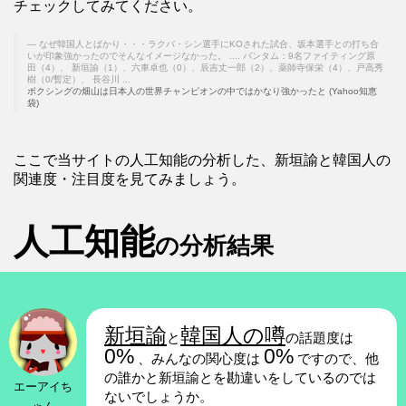
チェックしてみてください。
なぜ韓国人とばかり・・・ラクバ・シン選手にKOされた試合、坂本選手との打ち合
いが印象強かったのでそんなイメージなかった。 .... バンタム：9名ファイティング原
田（4）、 新垣諭（1）、六車卓也（0）、辰吉丈一郎（2）、薬師寺保栄（4）、戸高秀
樹（0/暫定）、 長谷川 ...
ボクシングの畑山は日本人の世界チャンピオンの中ではかなり強かったと (Yahoo知恵
袋)
ここで当サイトの人工知能の分析した、新垣諭と韓国人の
関連度・注目度を見てみましょう。
人工知能
の分析結果
新垣諭
韓国人の噂
と
の話題度は
0%
0%
、みんなの関心度は
ですので、他
の誰かと新垣諭とを勘違いをしているのでは
エーアイち
ないでしょうか。