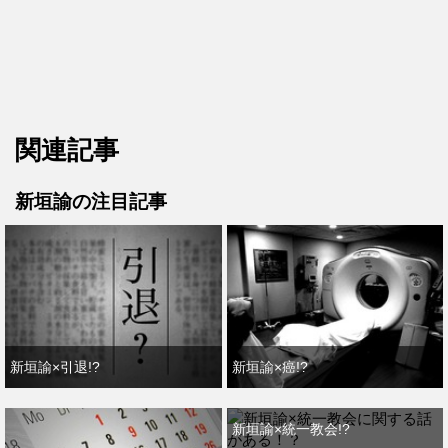
関連記事
新垣諭の注目記事
新垣諭×引退!?
新垣諭×癌!?
新垣諭×統一教会!?