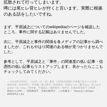
拡散されて行ってしまいます。
噂には尾ヒレ背ヒレが付くと言います。実際に根拠
のある話をしたいですね。
まず、平原誠之についてのwikipediaのページを確認した
ところ、事件に関する記載はありませんでした。
次に、平原誠之と事件の関係を各メディアの記事から調べ
ましたが、これもやはり関連のある物が見つかりませんで
した。
参考として、平原誠之と「事件」の関連度の低い記事・信
憑性の低い記事もリストアップします。良かったらここも
チェックしてみてください。
2015年10月9日 ... 11/03（火・祝）東京・COREDO室町 日本橋三井ホール出演：
坂本冬美／松本伊代／ 早見優／森口博子／知念里奈／安倍なつみ／蘭乃はな／井上あず
み&ゆーゆ／meg ／岡本修／平原誠之／柴田智子／他予定. 出典本田美奈子.が病床 ...
死去から10年…。本田美奈子．天使の歌声が、この冬蘇る！ - Naverまとめhttps:
(NAVERまとめ)