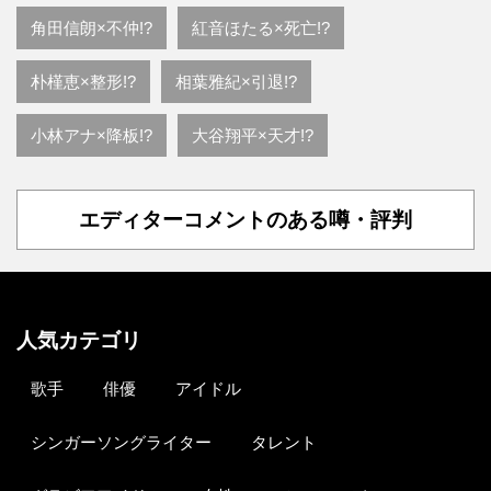
角田信朗×不仲!?
紅音ほたる×死亡!?
朴槿恵×整形!?
相葉雅紀×引退!?
小林アナ×降板!?
大谷翔平×天才!?
エディターコメントのある噂・評判
人気カテゴリ
歌手
俳優
アイドル
シンガーソングライター
タレント