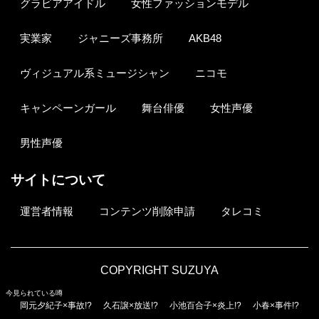
グラビアアイドル
女性ファッションモデル
実業家
ジャニーズ事務所
AKB48
ヴィジュアル系ミュージシャン
ニコモ
キャンペーンガール
舞台俳優
女性声優
男性声優
サイトについて
運営者情報
コンテンツ削除申請
タレコミ
COPYRIGHT SUZUYA
今見られている噂
岡元夕紀子×事故!?
久石譲×放送!?
小池百合子×炎上!?
小春×事件!?