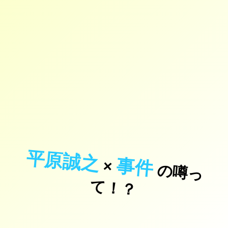
平原誠之
事件
×
の
噂
っ
！
て
？