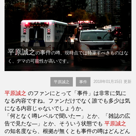
平原誠之
事件
の
の噂、現時点では特筆すべきものはな
く、デマの可能性が高いです。
2018年01月15日 更新
平原誠之
事件
平原誠之
のファンにとって「事件」は非常に気に
なる内容ですね。ファンだけでなく誰でも多少は気
になる内容じゃないでしょうか。
「何となく噂レベルで聞いたー」とか、「雑誌の広
告で見たな―」とか、そういう状態でも
平原誠之
の知名度なら、根拠が無くとも事件の噂はどんどん