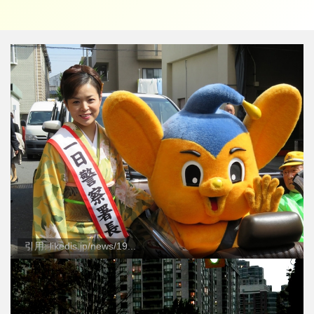
引用: likedis.jp/news/19...