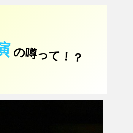
演
の噂って！？