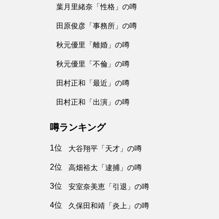
葉月里緒奈「性格」の噂
田原俊彦「事務所」の噂
秋元優里「離婚」の噂
秋元優里「不倫」の噂
田村正和「最近」の噂
田村正和「出演」の噂
噂ランキング
1位
大谷翔平「天才」の噂
2位
高畑裕太「逮捕」の噂
3位
安室奈美恵「引退」の噂
4位
久保田和靖「炎上」の噂