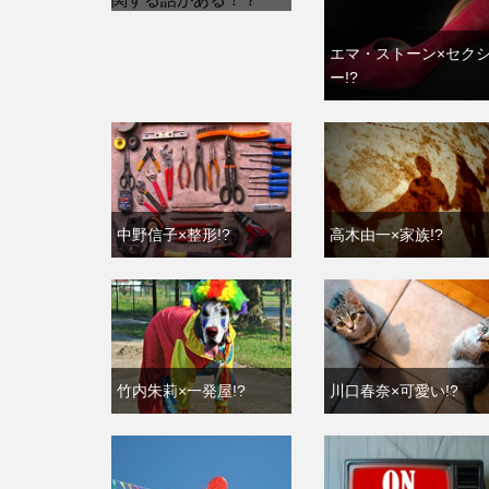
エマ・ストーン×セク
ー!?
中野信子×整形!?
高木由一×家族!?
竹内朱莉×一発屋!?
川口春奈×可愛い!?