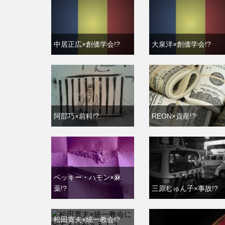
中居正広×創価学会!?
大泉洋×創価学会!?
阿部巧×前科!?
REON×資産!?
ベッキー・ハモン×麻
薬!?
三原じゅん子×事故!?
松田寛夫×統一教会!?