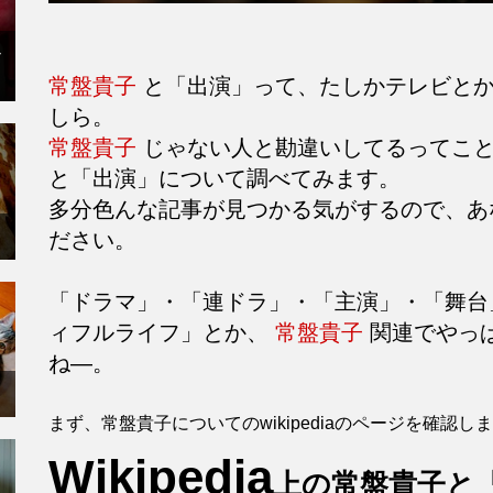
シ
常盤貴子
と「出演」って、たしかテレビとか
しら。
常盤貴子
じゃない人と勘違いしてるってこ
と「出演」について調べてみます。
多分色んな記事が見つかる気がするので、あ
ださい。
「ドラマ」・「連ドラ」・「主演」・「舞台
ィフルライフ」とか、
常盤貴子
関連でやっ
ね―。
まず、常盤貴子についてのwikipediaのページを確認し
Wikipedia
上の常盤貴子と