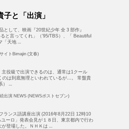
貴子と「出演」
品として、映画『20世紀少年 全 3 部作』
と言ってくれ」（'95/TBS）、「 Beautiful
天地 ...
Bimajin (文春)
、主役級で出演できるのは、通常は1クール
くのは到底無理といわれているが…。 常盤貴
 ...
演 NEWS (NEWSポストセブン)
ス語講座出演 (2016年8月22日 12時10
「旅するユーロ」発表会見が１８日、東京都内で行わ
登場した。ＮＨＫは ...