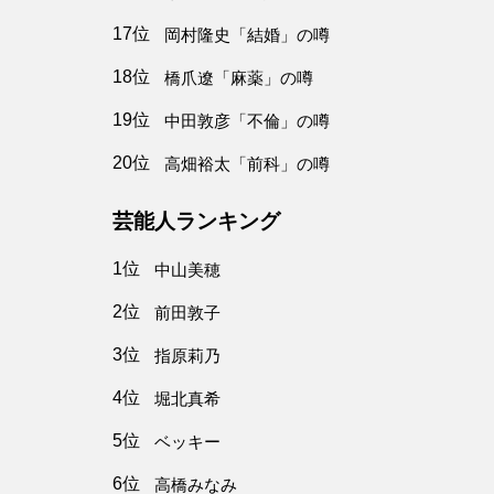
17位
岡村隆史「結婚」の噂
18位
橋爪遼「麻薬」の噂
19位
中田敦彦「不倫」の噂
20位
高畑裕太「前科」の噂
芸能人ランキング
1位
中山美穂
2位
前田敦子
3位
指原莉乃
4位
堀北真希
5位
ベッキー
6位
高橋みなみ