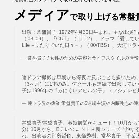
メディア
で取り上げる常盤
出演：常盤貴子. 1972年4月30日生まれ。主な出演作
（'08-'09）、『CUT』（'11.12）、ドラマ「愛している
Life～ふたりでいた日々～」（'00/TBS）、大河ドラマ「
常盤貴子 / 女性のための美容とライフスタイルの情報サイト
連ドラの撮影は早朝から深夜に及ぶことも多いため
（3ヶ月）に1本のみ。何クールも連続で出演してい
子は1996年の『みにくいアヒルの子』（フジテレビ系）
連ドラ界の偉業 常盤貴子の5連続主演や内藤剛志の連続出
常盤貴子/常盤貴子、激短前髪がキュート！10月からフラン
分). 10月から、Eテレの ... ＮＨＫ新シリーズ
れ、出演者の別所哲也、東儀秀樹、常盤貴子、平岳大が