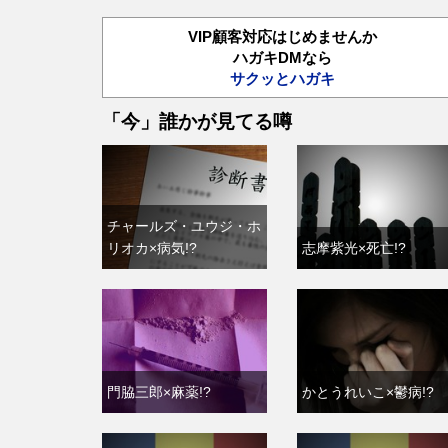
VIP顧客対応はじめませんか
ハガキDMなら
サクッとハガキ
「今」誰かが見てる噂
チャールズ・ユウジ・ホ
リオカ×病気!?
志摩紫光×死亡!?
門脇三郎×麻薬!?
かとうれいこ×鬱病!?