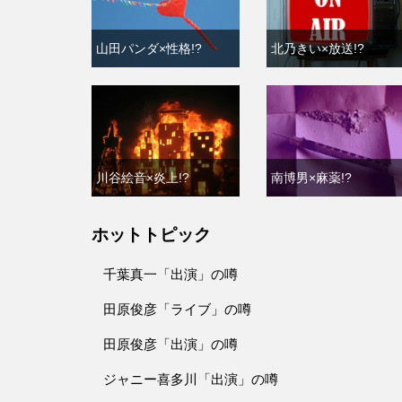
山田パンダ×性格!?
北乃きい×放送!?
川谷絵音×炎上!?
南博男×麻薬!?
ホットトピック
千葉真一「出演」の噂
田原俊彦「ライブ」の噂
田原俊彦「出演」の噂
ジャニー喜多川「出演」の噂