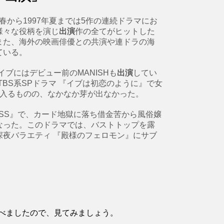
年春から1997年夏までは5作の連続ドラマにお
様々な役柄を演じ
出演
作の全てがヒットした
また、海外の映画俳優との共演や連ドラの海
ている。
ブにはデビュー前のMANISHも
出演
してい
BS系SPドラマ 『イブは初恋のように』で女
が入るものの、なかなか芽が出なかった。
KISS』で、カード地獄に落ち借金苦から風俗嬢
なった。このドラマでは、バストトップを露
夜バラエティ 『殿様のフェロモン』にサブ
べましたので、見てみましょう。