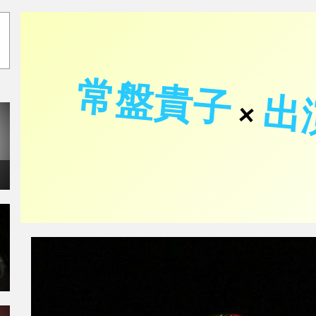
常盤貴子
出
×