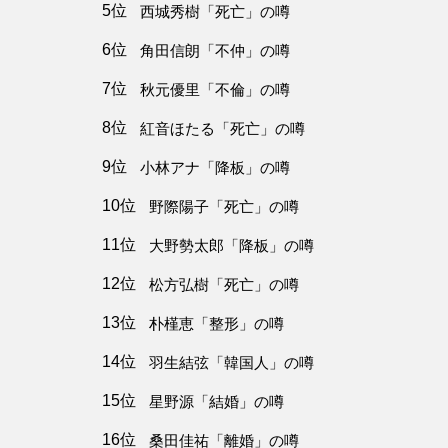
5位
西城秀樹「死亡」の噂
6位
角田信朗「不仲」の噂
7位
秋元優里「不倫」の噂
8位
紅音ほたる「死亡」の噂
9位
小林アナ「降板」の噂
10位
野際陽子「死亡」の噂
11位
大野勢太郎「降板」の噂
12位
松方弘樹「死亡」の噂
13位
朴槿恵「整形」の噂
14位
羽生結弦「韓国人」の噂
15位
星野源「結婚」の噂
16位
桑田佳祐「離婚」の噂