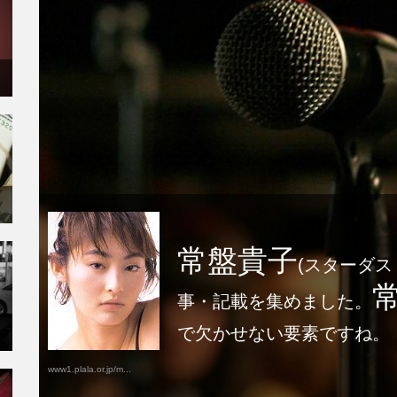
常盤貴子
(スターダ
事・記載を集めました。
で欠かせない要素ですね。
www1.plala.or.jp/m...