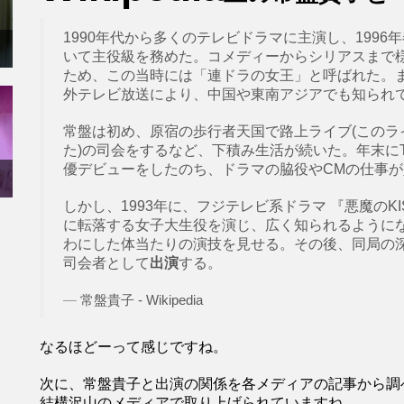
1990年代から多くのテレビドラマに主演し、1996
いて主役級を務めた。コメディーからシリアスまで
ため、この当時には「連ドラの女王」と呼ばれた。
外テレビ放送により、中国や東南アジアでも知られ
常盤は初め、原宿の歩行者天国で路上ライブ(このライ
た)の司会をするなど、下積み生活が続いた。年末にT
優デビューをしたのち、ドラマの脇役やCMの仕事
しかし、1993年に、フジテレビ系ドラマ 『悪魔の
に転落する女子大生役を演じ、広く知られるように
わにした体当たりの演技を見せる。その後、同局の深
司会者として
出演
する。
常盤貴子 - Wikipedia
なるほどーって感じですね。
次に、常盤貴子と出演の関係を各メディアの記事から調
結構沢山のメディアで取り上げられていますね。