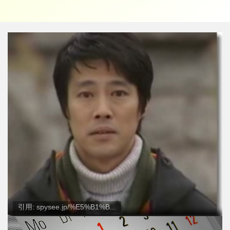
引用: spysee.jp/%E5%B1%B...