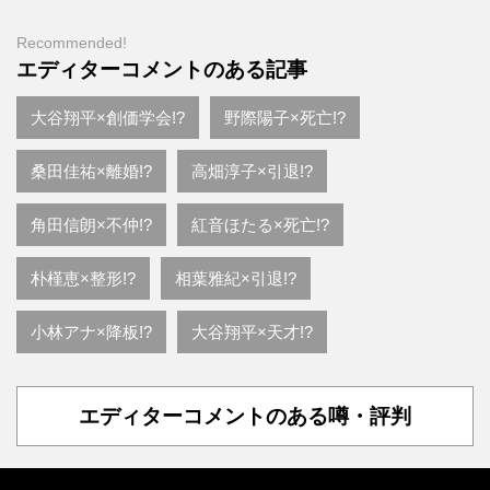
Recommended!
エディターコメントのある記事
大谷翔平×創価学会!?
野際陽子×死亡!?
桑田佳祐×離婚!?
高畑淳子×引退!?
角田信朗×不仲!?
紅音ほたる×死亡!?
朴槿恵×整形!?
相葉雅紀×引退!?
小林アナ×降板!?
大谷翔平×天才!?
エディターコメントのある噂・評判