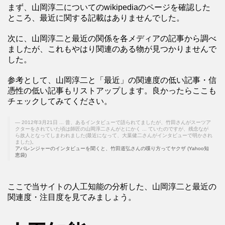
まず、山岡淳二についてのwikipediaのページを確認した
ところ、最近に関する記載はありませんでした。
次に、山岡淳二と最近の関係を各メディアの記事から調べ
ましたが、これもやはり関連のある物が見つかりませんで
した。
参考として、山岡淳二と「最近」の関連度の低い記事・信
憑性の低い記事もリストアップします。良かったらここも
チェックしてみてください。
2012年3月21日 ... 昔、あるインタビューで語られてましたが、竹田さんがスーツア
クターをされていた頃は師匠の山岡淳二さんがとにかく ... ていたのですが、残念なが
ら故人となってしまわれました(最近になって、大葉健二さんがインタビューで明かされ
ました)。
アバレンジャーのインタビューを聞くと、竹田道弘さんの喋り方ってヤクザ (Yahoo知
恵袋)
ここで当サイトの人工知能の分析した、山岡淳二と最近の
関連度・注目度を見てみましょう。