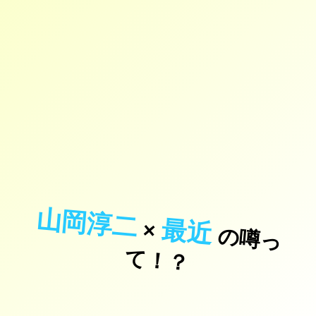
山岡淳二
最近
×
の
噂
っ
！
て
？