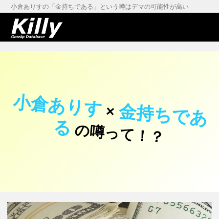
小倉ありすの「金持ちである」という噂はデマの可能性が高い
小倉ありす
金
持
ち
で
あ
×
る
の噂って！？