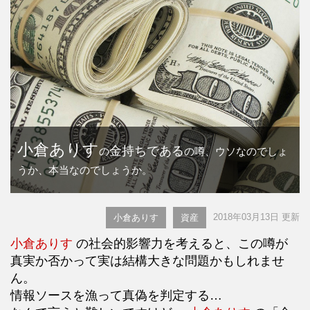
小倉ありす
金持ちである
の
の噂、ウソなのでしょ
うか、本当なのでしょうか。
2018年03月13日 更新
小倉ありす
資産
小倉ありす
の社会的影響力を考えると、この噂が
真実か否かって実は結構大きな問題かもしれませ
ん。
情報ソースを漁って真偽を判定する…