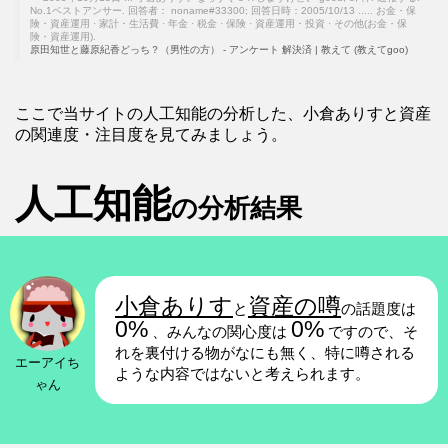
No.1ベストアンサー. 回答者： noname#33300; 回答日時：2005/10/13 ..... お金・保
険・資産運用 · 家計・生活費 · 年金 · 税金 · 保険 · 資産運用・投資 · その他(お金・保
険・資産運用).
原田知世と藤原紀香どっち？（男性の方） - アンケート 解決済 | 教えて (教えてgoo)
ここで当サイトの人工知能の分析した、小倉ありすと資産
の関連度・注目度を見てみましょう。
人工知能
の分析結果
小倉ありす
資産の噂
と
の話題度は
0%
0%
、みんなの関心度は
ですので、そ
れを裏付ける物がなにも無く、特に噂される
エーアイち
ような内容ではないと考えられます。
ゃん