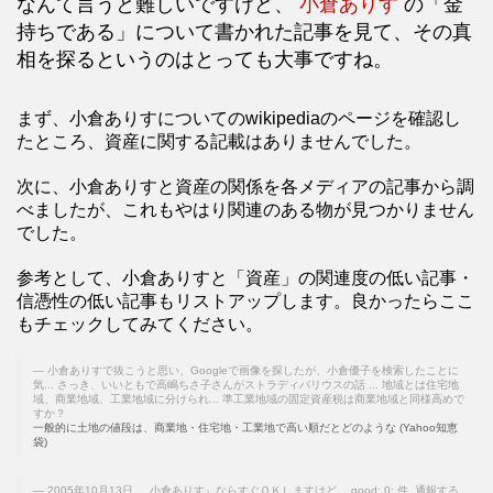
なんて言うと難しいですけど、
小倉ありす
の「金
持ちである」について書かれた記事を見て、その真
相を探るというのはとっても大事ですね。
まず、小倉ありすについてのwikipediaのページを確認し
たところ、資産に関する記載はありませんでした。
次に、小倉ありすと資産の関係を各メディアの記事から調
べましたが、これもやはり関連のある物が見つかりません
でした。
参考として、小倉ありすと「資産」の関連度の低い記事・
信憑性の低い記事もリストアップします。良かったらここ
もチェックしてみてください。
小倉ありすで抜こうと思い、Googleで画像を探したが、小倉優子を検索したことに
気... さっき、いいともで高嶋ちさ子さんがストラディバリウスの話 ... 地域とは住宅地
域、商業地域、工業地域に分けられ... 準工業地域の固定資産税は商業地域と同様高めで
すか？
一般的に土地の値段は、商業地・住宅地・工業地で高い順だとどのような (Yahoo知恵
袋)
2005年10月13日 ... 小倉ありす』ならすぐＯＫしますけど。 good; 0; 件. 通報する.