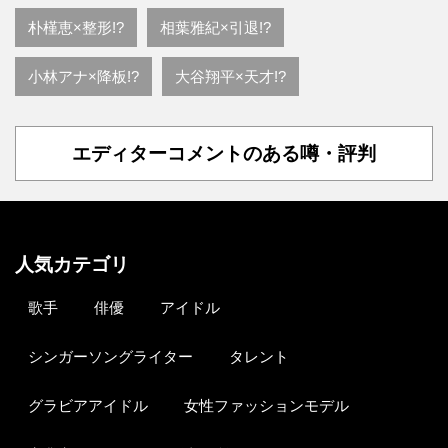
朴槿恵×整形!?
相葉雅紀×引退!?
小林アナ×降板!?
大谷翔平×天才!?
エディターコメントのある噂・評判
人気カテゴリ
歌手
俳優
アイドル
シンガーソングライター
タレント
グラビアアイドル
女性ファッションモデル