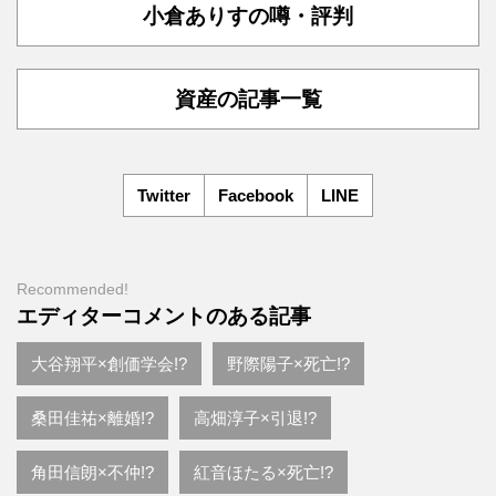
小倉ありすの噂・評判
資産の記事一覧
Twitter
Facebook
LINE
Recommended!
エディターコメントのある記事
大谷翔平×創価学会!?
野際陽子×死亡!?
桑田佳祐×離婚!?
高畑淳子×引退!?
角田信朗×不仲!?
紅音ほたる×死亡!?