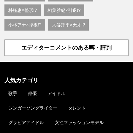
朴槿恵×整形!?
相葉雅紀×引退!?
小林アナ×降板!?
大谷翔平×天才!?
エディターコメントのある噂・評判
人気カテゴリ
歌手
俳優
アイドル
シンガーソングライター
タレント
グラビアアイドル
女性ファッションモデル