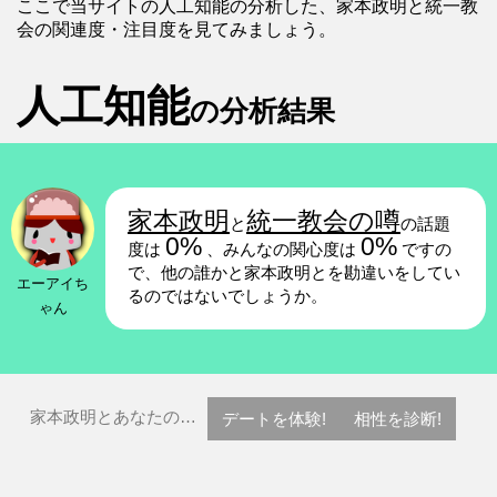
ここで当サイトの人工知能の分析した、家本政明と統一教
会の関連度・注目度を見てみましょう。
人工知能
の分析結果
家本政明
統一教会の噂
と
の話題
0%
0%
度は
、みんなの関心度は
ですの
で、他の誰かと家本政明とを勘違いをしてい
エーアイち
るのではないでしょうか。
ゃん
家本政明とあなたの…
デートを体験!
相性を診断!