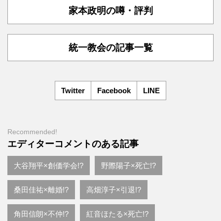
家本政明の噂・評判
統一教会の記事一覧
Twitter
Facebook
LINE
Recommended!
エディターコメントのある記事
大谷翔平×創価学会!?
野際陽子×死亡!?
桑田佳祐×離婚!?
高畑淳子×引退!?
角田信朗×不仲!?
紅音ほたる×死亡!?