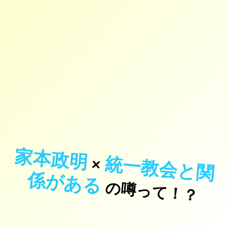
家本政明
統
一
教
会
と
関
が
あ
×
係
る
の噂って！？