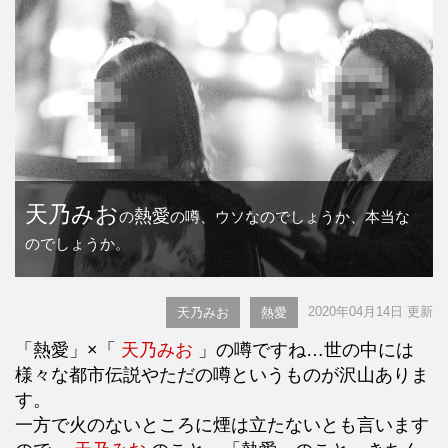
天乃みお
熱愛
の
の噂、ウソなのでしょうか、本当な
のでしょうか。
2020年04月14日 更新
天乃みお
熱愛
「熱愛」×「
天乃みお
」の噂ですね…世の中には
様々な都市伝説やただの噂というものが沢山ありま
す。
一方で火のないところに煙は立たないとも言います