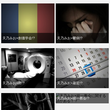
天乃みお×創価学会!?
天乃みお×鬱病!?
天乃みお×癌!?
天乃みお×最近!?
天乃みお×統一教会!?