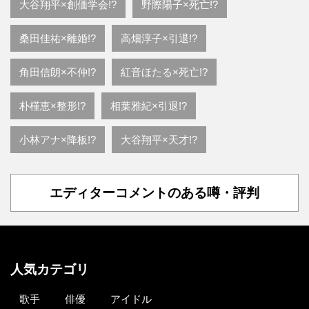
大谷翔平×創価学会!?
野際陽子×死亡!?
桑田佳祐×離婚!?
高畑淳子×引退!?
角田信朗×不仲!?
紅音ほたる×死亡!?
朴槿恵×整形!?
相葉雅紀×引退!?
小林アナ×降板!?
大谷翔平×天才!?
エディターコメントのある噂・評判
人気カテゴリ
歌手
俳優
アイドル