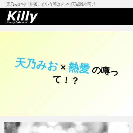
天乃みおの「熱愛」という噂はデマの可能性が高い
天乃みお
熱愛
×
の
噂
っ
！
て
？