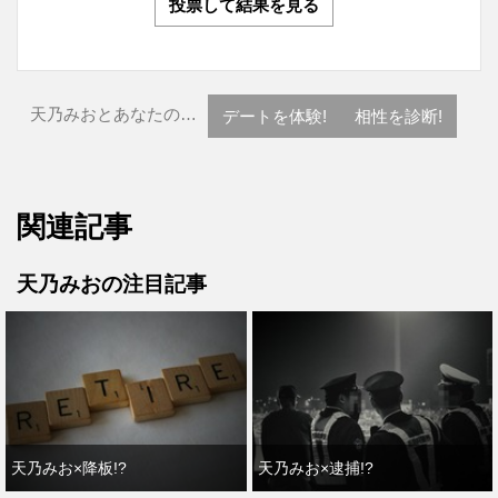
投票して結果を見る
天乃みおとあなたの…
デートを体験!
相性を診断!
関連記事
天乃みおの注目記事
天乃みお×降板!?
天乃みお×逮捕!?