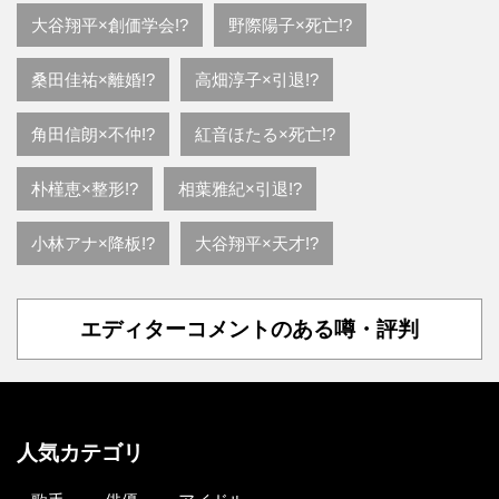
大谷翔平×創価学会!?
野際陽子×死亡!?
桑田佳祐×離婚!?
高畑淳子×引退!?
角田信朗×不仲!?
紅音ほたる×死亡!?
朴槿恵×整形!?
相葉雅紀×引退!?
小林アナ×降板!?
大谷翔平×天才!?
エディターコメントのある噂・評判
人気カテゴリ