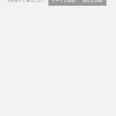
大村彩子とあなたの…
デートを体験!
相性を診断!