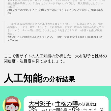
東国工作員に利用され、殺人の片棒を担 ... どのSeasonでも構... 吸っているタバコの銘
柄と性格の関係について あなたのイメージでもいいので教え... 殺人教唆とはどういっ
た犯罪 ...
相棒シリーズの怖い犯人？ - 相棒シリーズにでてくる犯人について質問し (Yahoo知恵
袋)
207985.html大村彩子さんの出演作品を教えて下さい。トイレの花子さん や、木曜
の怪談シリーズは、見ていましたが、それ以外の、ドラマ・映画の出演作品を教えて下
さい。バラエティー等に出演していましたか？先ほどのＴＶで... - 俳優・女優 解決済 |
教え ...
大村彩子さんの出演作品を教えて下さい。 - 俳優・女優 解決済 | 教えて!goohttps: (教
えてgoo)
ここで当サイトの人工知能の分析した、大村彩子と性格の
関連度・注目度を見てみましょう。
人工知能
の分析結果
大村彩子
性格の噂
と
の話題度は
0%
0%
、みんなの関心度は
ですので、関