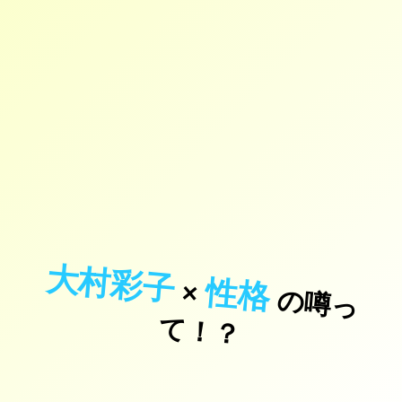
大村彩子
性格
×
の
噂
っ
！
て
？