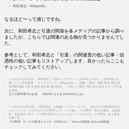
和田孝志 - Wikipedia
なるほどーって感じですね。
次に、和田孝志と引退の関係を各メディアの記事から調べ
ましたが、こちらでは関連のある物が見つかりませんでし
た。
参考として、和田孝志と「引退」の関連度の低い記事・信
憑性の低い記事もリストアップします。良かったらここも
チェックしてみてください。
2012年3月20日 ... 和田孝志：千葉ロッテマリーンズ(1993～2002) ... 和田孝志 出
典: フリー百科事典『 ウィキペディア（Wikipedia）』 移動： 案内 , 検索 和田 孝志 基
本情報 国籍 日本 出身地 埼玉県 春日部市 .... 入団した球団一筋の生え抜きスターが引退
を発表.
元プロ野球選手のお店。 - NAVER まとめ (NAVERまとめ)
2012年11月29日 ... 和田孝志、山崎健 バッテリーコーチ ... 2016プロ野球最終戦の
スケジュール · パワプロとプロ野球スピリッツの違い · プロ野球、戦力外通告、自由契
約、引退選手 2013 · プロ野球選手からサインをゲットする方法 · プロ野球、史上最強
の最下位 ...
プロ野球、ロッテの監督とコーチ（2008-13） - Yahoo!知恵袋 (Yahoo知恵袋)