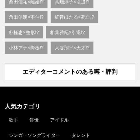
桑田佳祐×離婚!?
高畑淳子×引退!?
角田信朗×不仲!?
紅音ほたる×死亡!?
朴槿恵×整形!?
相葉雅紀×引退!?
小林アナ×降板!?
大谷翔平×天才!?
エディターコメントのある噂・評判
人気カテゴリ
歌手
俳優
アイドル
シンガーソングライター
タレント