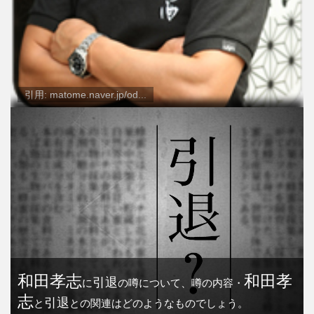
引用: matome.naver.jp/od...
和田孝志
和田孝
引退
に
の噂について、噂の内容・
志
引退
と
との関連はどのようなものでしょう。