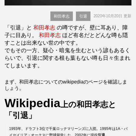
2020年10月20日 更新
和田孝志
引退
「引退」と
和田孝志
の噂ですが、壁に耳あり、障
子に目あり。
和田孝志
ほど有名だとどんな噂も隠
すことは出来ない世の中です。
でもその一方、疑心・暗鬼を生むという諺もあるく
らいで、引退に関する根も葉もない噂も日々生まれ
てしまいます。
まず、和田孝志についてのwikipediaのページを確認しま
しょう。
Wikipedia
上の和田孝志と
「引退」
1993年、ドラフト3位で千葉ロッテマリーンズに入団。1995年は1A・バ
イセイリア・オークスに野球留学した。2002年に現役
引退
。