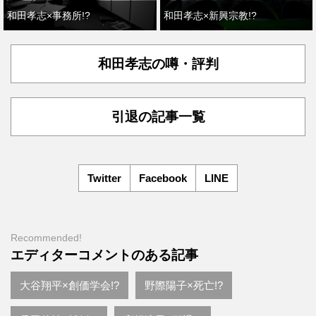
和田孝志×事務所!?
和田孝志×新興宗教!?
和田孝志の噂・評判
引退の記事一覧
Twitter
Facebook
LINE
Recommended!
エディターコメントのある記事
大谷翔平×創価学会!?
野際陽子×死亡!?