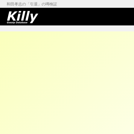
和田孝志の「引退」の噂検証