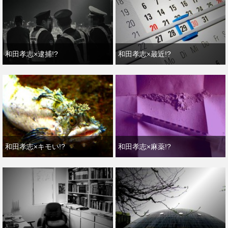
和田孝志×逮捕!?
和田孝志×最近!?
和田孝志×キモい!?
和田孝志×麻薬!?