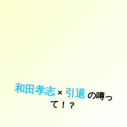
和田孝志
引退
×
の
噂
っ
！
て
？