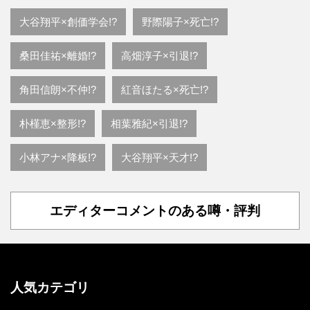
大谷翔平×創価学会!?
野際陽子×死亡!?
桑田佳祐×離婚!?
高畑淳子×引退!?
角田信朗×不仲!?
紅音ほたる×死亡!?
朴槿恵×整形!?
相葉雅紀×引退!?
小林アナ×降板!?
大谷翔平×天才!?
エディターコメントのある噂・評判
人気カテゴリ