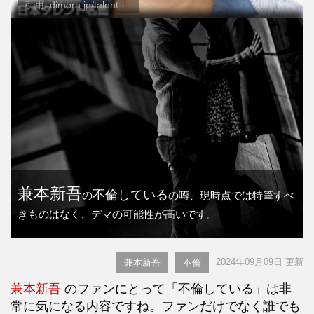
引用: dimora.jp/talent-i...
兼本新吾
不倫している
の
の噂、現時点では特筆すべ
きものはなく、デマの可能性が高いです。
2024年09月09日 更新
兼本新吾
不倫
兼本新吾
のファンにとって「不倫している」は非
常に気になる内容ですね。ファンだけでなく誰でも