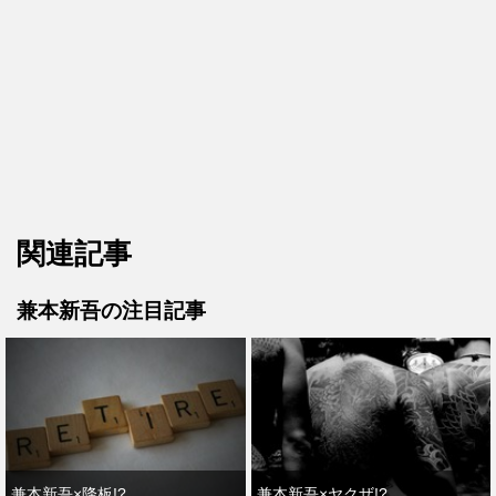
関連記事
兼本新吾の注目記事
兼本新吾×降板!?
兼本新吾×ヤクザ!?