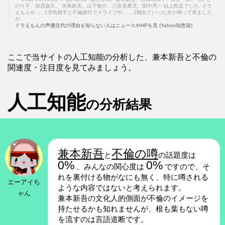
のり子、加茂嘉久、 水島鉄夫、山下敬介、八奈見乗児、田中亮一 以上蛇足でした. ドラ
えもんや .... 1浮気相手と不倫旅行でドライブ中。... 2朝出ていった夫が帰って来ました
が.
ドラえもんの声優交代の理由を知らない人はニュースやHPを見 (Yahoo知恵袋)
ここで当サイトの人工知能の分析した、兼本新吾と不倫の
関連度・注目度を見てみましょう。
人工知能
の分析結果
兼本新吾
不倫の噂
と
の話題度は
0%
0%
、みんなの関心度は
ですので、そ
れを裏付ける物がなにも無く、特に噂される
エーアイち
ような内容ではないと考えられます。
ゃん
兼本新吾の文化人的側面が不倫のイメージを
持たせるかも知れませんが、根も葉もない噂
を流すのは言語道断です。