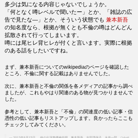
多少は気になる内容じゃないでしょうか。
「何となく噂レベルで聞いたー」とか、「雑誌の広
告で見たな―」とか、そういう状態でも
兼本新吾
の知名度なら、根拠が無くとも不倫の噂はどんどん
拡散されて行ってしまいます。
噂には尾ヒレ背ヒレが付くと言います。実際に根拠
のある話をしたいですね。
まず、兼本新吾についてのwikipediaのページを確認した
ところ、不倫に関する記載はありませんでした。
次に、兼本新吾と不倫の関係を各メディアの記事から調べ
ましたが、これもやはり関連のある物が見つかりませんで
した。
参考として、兼本新吾と「不倫」の関連度の低い記事・信
憑性の低い記事もリストアップします。良かったらここも
チェックしてみてください。
2013年6月15日 ... 他の出演声優神谷明、兼本新吾、吉田理保子、永井一郎、つかせ