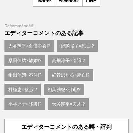
Twitter
Facebook
LINE
Recommended!
エディターコメントのある記事
大谷翔平×創価学会!?
野際陽子×死亡!?
桑田佳祐×離婚!?
高畑淳子×引退!?
角田信朗×不仲!?
紅音ほたる×死亡!?
朴槿恵×整形!?
相葉雅紀×引退!?
小林アナ×降板!?
大谷翔平×天才!?
エディターコメントのある噂・評判