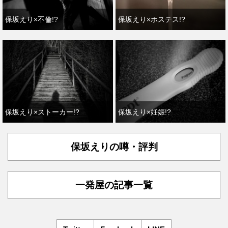
保坂えり×不倫!?
保坂えり×ホステス!?
保坂えり×ストーカー!?
保坂えり×妊娠!?
保坂えりの噂・評判
一発屋の記事一覧