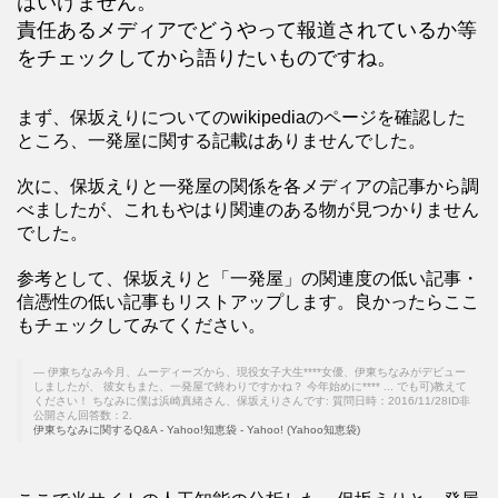
はいけません。
責任あるメディアでどうやって報道されているか等
をチェックしてから語りたいものですね。
まず、保坂えりについてのwikipediaのページを確認した
ところ、一発屋に関する記載はありませんでした。
次に、保坂えりと一発屋の関係を各メディアの記事から調
べましたが、これもやはり関連のある物が見つかりません
でした。
参考として、保坂えりと「一発屋」の関連度の低い記事・
信憑性の低い記事もリストアップします。良かったらここ
もチェックしてみてください。
伊東ちなみ今月、ムーディーズから、現役女子大生****女優、伊東ちなみがデビュー
しましたが、 彼女もまた、一発屋で終わりですかね？ 今年始めに**** ... でも可)教えて
ください！ ちなみに僕は浜崎真緒さん、保坂えりさんです: 質問日時：2016/11/28ID非
公開さん回答数：2.
伊東ちなみに関するQ&A - Yahoo!知恵袋 - Yahoo! (Yahoo知恵袋)