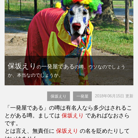
保坂えり
一発屋である
の
の噂、ウソなのでしょう
か、本当なのでしょうか。
2018年06月15日 更新
保坂えり
一発屋
「一発屋である」の噂は有名人なら多少はされるこ
とがある噂。ましては
保坂えり
であればなおさら
です。
とは言え、無責任に
保坂えり
の名を貶めたりして