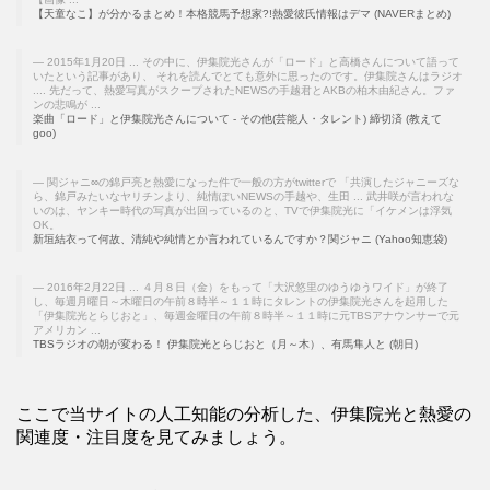
【天童なこ】が分かるまとめ！本格競馬予想家?!熱愛彼氏情報はデマ (NAVERまとめ)
2015年1月20日 ... その中に、伊集院光さんが「ロード」と高橋さんについて語って
いたという記事があり、 それを読んでとても意外に思ったのです。伊集院さんはラジオ
.... 先だって、熱愛写真がスクープされたNEWSの手越君とAKBの柏木由紀さん。ファ
ンの悲鳴が ...
楽曲「ロード」と伊集院光さんについて - その他(芸能人・タレント) 締切済 (教えて
goo)
関ジャニ∞の錦戸亮と熱愛になった件で一般の方がtwitterで 「共演したジャニーズな
ら、錦戸みたいなヤリチンより、純情ぽいNEWSの手越や、生田 ... 武井咲が言われな
いのは、ヤンキー時代の写真が出回っているのと、TVで伊集院光に「イケメンは浮気
OK。
新垣結衣って何故、清純や純情とか言われているんですか？関ジャニ (Yahoo知恵袋)
2016年2月22日 ... ４月８日（金）をもって「大沢悠里のゆうゆうワイド」が終了
し、毎週月曜日～木曜日の午前８時半～１１時にタレントの伊集院光さんを起用した
「伊集院光とらじおと」、毎週金曜日の午前８時半～１１時に元TBSアナウンサーで元
アメリカン ...
TBSラジオの朝が変わる！ 伊集院光とらじおと（月～木）、有馬隼人と (朝日)
ここで当サイトの人工知能の分析した、伊集院光と熱愛の
関連度・注目度を見てみましょう。