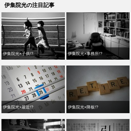
伊集院光の注目記事
伊集院光×子供!?
伊集院光×事務所!?
伊集院光×最近!?
伊集院光×降板!?