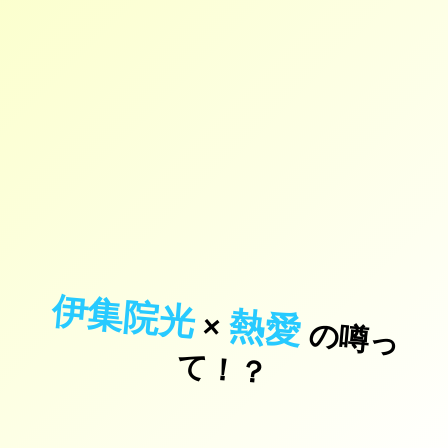
伊集院光
熱愛
×
の
噂
っ
！
て
？