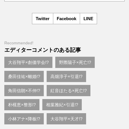
Twitter
Facebook
LINE
Recommended!
エディターコメントのある記事
大谷翔平×創価学会!?
野際陽子×死亡!?
桑田佳祐×離婚!?
高畑淳子×引退!?
角田信朗×不仲!?
紅音ほたる×死亡!?
朴槿恵×整形!?
相葉雅紀×引退!?
小林アナ×降板!?
大谷翔平×天才!?