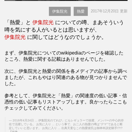
2017年12月20日 更新
伊集院光
熱愛
「熱愛」と
伊集院光
についての噂、まあそういう
噂を気にする人がいるとは思いますが、
伊集院光
に関してはどうなのでしょうか。
まず、伊集院光についてのwikipediaのページを確認した
ところ、熱愛に関する記載はありませんでした。
次に、伊集院光と熱愛の関係を各メディアの記事から調べ
ましたが、これもやはり関連のある物が見つかりませんで
した。
参考として、伊集院光と「熱愛」の関連度の低い記事・信
憑性の低い記事もリストアップします。良かったらここも
チェックしてみてください。
2016年4月24日 ... 伊集院光のてれび」にもレギュラーで抜擢、メンバーの中心的存
在で活躍している。 お気に入り ... という事で、お二人の熱愛の噂は''デマ''であると断
定していいと思います。 お気に入り ... 出典天童なこの熱愛彼氏は御神本訓史騎手!?!?
【画像 ...