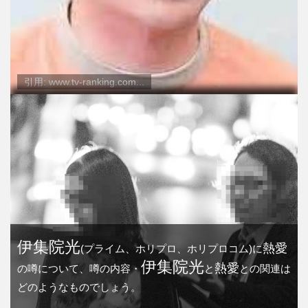
引用: www.tv-ranking.com...
伊集院光
熱愛
(プライム、ホリプロ、ホリプロコム)に
伊集院光
熱愛
の噂について、噂の内容・
と
との関連は
どのようなものでしょう。