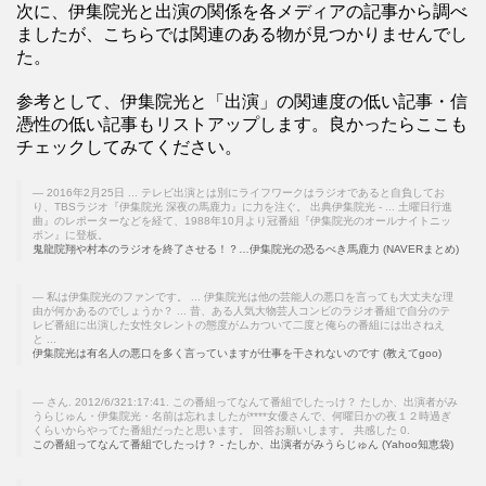
次に、伊集院光と出演の関係を各メディアの記事から調べ
ましたが、こちらでは関連のある物が見つかりませんでし
た。
参考として、伊集院光と「出演」の関連度の低い記事・信
憑性の低い記事もリストアップします。良かったらここも
チェックしてみてください。
2016年2月25日 ... テレビ出演とは別にライフワークはラジオであると自負してお
り、TBSラジオ『伊集院光 深夜の馬鹿力』に力を注ぐ。 出典伊集院光 - ... 土曜日行進
曲』のレポーターなどを経て、1988年10月より冠番組『伊集院光のオールナイトニッ
ポン』に登板。
鬼龍院翔や村本のラジオを終了させる！？…伊集院光の恐るべき馬鹿力 (NAVERまとめ)
私は伊集院光のファンです。 ... 伊集院光は他の芸能人の悪口を言っても大丈夫な理
由が何かあるのでしょうか？ ... 昔、ある人気大物芸人コンビのラジオ番組で自分のテ
レビ番組に出演した女性タレントの態度がムカついて二度と俺らの番組には出さねえ
と ...
伊集院光は有名人の悪口を多く言っていますが仕事を干されないのです (教えてgoo)
さん. 2012/6/321:17:41. この番組ってなんて番組でしたっけ？ たしか、出演者がみ
うらじゅん・伊集院光・名前は忘れましたが****女優さんで、何曜日かの夜１２時過ぎ
くらいからやってた番組だったと思います。 回答お願いします。 共感した 0.
この番組ってなんて番組でしたっけ？ - たしか、出演者がみうらじゅん (Yahoo知恵袋)