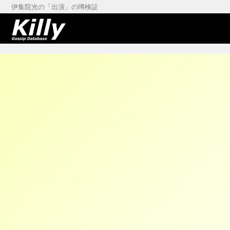
伊集院光の「出演」の噂検証