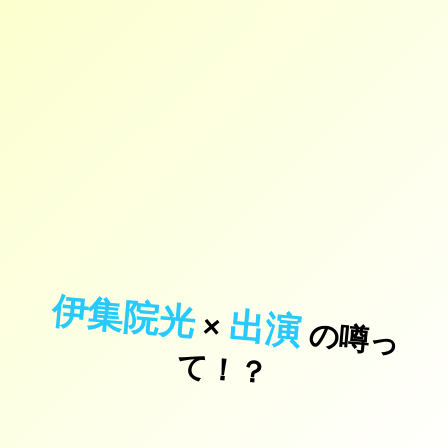
伊集院光
出演
×
の
噂
っ
！
て
？