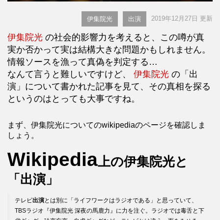
2019年12月27日 更新
伊集院光
出演
伊集院光
の社会的影響力を考えると、この噂が真
実か否かって実は結構大きな問題かもしれません。
情報ソースを漁って真偽を判定する…
なんて言うと難しいですけど、
伊集院光
の「出
演」について書かれた記事を見て、その真相を探る
というのはとっても大事ですね。
まず、伊集院光についてのwikipediaのページを確認しま
しょう。
Wikipedia
上の伊集院光と
「出演」
テレビ
出演
とは別に「ライフワークはラジオである」と思っていて、
TBSラジオ『伊集院光 深夜の馬鹿力』に力を注ぐ。ラジオでは毒舌と下