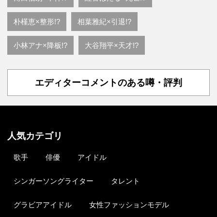
朴槿恵×整形!?
相葉雅紀×引退!?
小林アナ×降板!?
大谷翔平×天才!?
エディターコメントのある噂・評判
人気カテゴリ
歌手
俳優
アイドル
シンガーソングライター
タレント
グラビアアイドル
女性ファッションモデル