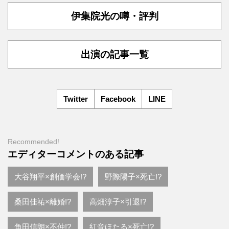
伊集院光の噂・評判
出演の記事一覧
Twitter
Facebook
LINE
Recommended!
エディターコメントのある記事
大谷翔平×創価学会!?
野際陽子×死亡!?
桑田佳祐×離婚!?
高畑淳子×引退!?
角田信朗×不仲!?
紅音ほたる×死亡!?