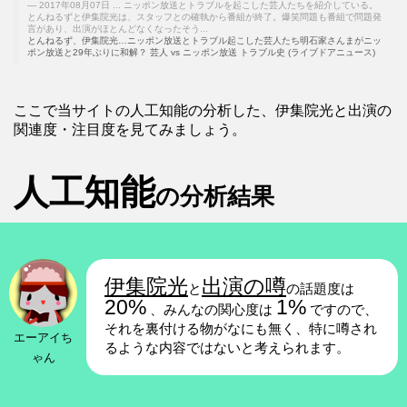
2017年08月07日 ... ニッポン放送とトラブルを起こした芸人たちを紹介している。
とんねるずと伊集院光は、スタッフとの確執から番組が終了。爆笑問題も番組で問題発
言があり、出演がほとんどなくなったそう...
とんねるず、伊集院光…ニッポン放送とトラブル起こした芸人たち明石家さんまがニッ
ポン放送と29年ぶりに和解？ 芸人 vs ニッポン放送 トラブル史 (ライブドアニュース)
ここで当サイトの人工知能の分析した、伊集院光と出演の
関連度・注目度を見てみましょう。
人工知能
の分析結果
伊集院光
出演の噂
と
の話題度は
20%
1%
、みんなの関心度は
ですので、
それを裏付ける物がなにも無く、特に噂され
エーアイち
るような内容ではないと考えられます。
ゃん