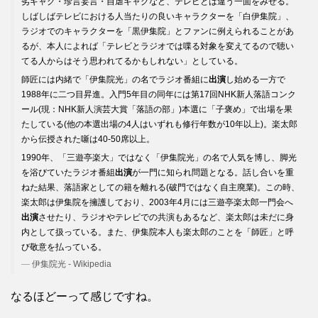
劣ギャグ・珍言妄言・自虐ギャグなど、テレビとは違う一面をみせる。
しばしばテレビにおける人当たりの良いキャラクターを「白伊集院」、
ラジオでのキャラクターを「黒伊集院」とファンに例えられることがあ
るが、本人によれば「テレビとラジオでは喋る対象を変えてるので聴い
てる人からはそう思われてるかもしれない」としている。
師匠には内緒で「伊集院光」の名でラジオ番組に
出演
し始める一方で
1988年に二つ目昇進。入門5年目の同年には第17回NHK新人落語コンク
ール(現：NHK新人演芸大賞「落語の部」)本選に「子褒め」で出場を果
たしている(他の本選出場の4人はいずれも修行年数が10年以上)。楽太郎
から伝授された噺は40-50席以上。
1990年、「三遊亭楽大」ではなく「伊集院光」の名で人気を博し、脚光
を浴びていたラジオ番組
出演
が一門に知られ問題となる。話し合いを重
ねた結果、落語家としての籍を離れる(破門ではなく自主廃業)。この時、
楽太郎は伊集院を擁護しており、2003年4月には三遊亭楽太郎一門会へ
出演
させたり、ラジオやテレビでの共演もあるなど、楽太郎は未だに身
内として扱っている。また、伊集院本人も楽太郎のことを「師匠」と呼
び敬意を払っている。
伊集院光 - Wikipedia
なるほどーって感じですね。