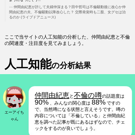
仲間由紀恵が許して夫婦仲深まる？田中哲司は不倫騒動後に改心か仲
間由紀恵の夫、不倫騒動以降改心した？ 交際発覚時も二股、女グセは治
るのか (ライブドアニュース)
ここで当サイトの人工知能の分析した、仲間由紀恵と不倫
の関連度・注目度を見てみましょう。
人工知能
の分析結果
仲間由紀恵
不倫の噂
と
の話題度は
90%
88%
、みんなの関心度は
ですの
で、当然噂になる状態と言えそうです。噂の
エーアイち
内容については「不倫している」と仲間由紀
ゃん
恵を調べた記事が既にあるはずなので、チェ
ックをするのが良いでしょう。