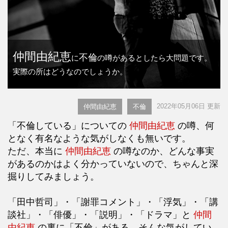
仲間由紀恵
不倫
に
の噂があるとしたら大問題です。
実際の所はどうなのでしょうか。
2022年05月06日 更新
仲間由紀恵
不倫
「不倫している」についての
仲間由紀恵
の噂、何
となく有名なような気がしなくも無いです。
ただ、本当に
仲間由紀恵
の噂なのか、どんな事実
があるのかはよく分かっていないので、ちゃんと深
掘りしてみましょう。
「田中哲司」・「謝罪コメント」・「浮気」・「講
談社」・「俳優」・「説明」・「ドラマ」と
仲間
由紀恵
の裏に「不倫」がある。そんな気がしてい