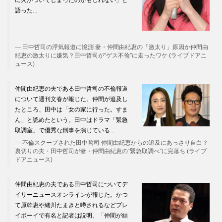
に火がついてしまったのかもしれない」と
語った...
田中哲司の浮気報道に憶測 妻・仲間由紀恵の「激太り」原因か仲間由
紀恵の激太りに嫌気？田中哲司が”ゲス不倫”に走ったワケ (ライブドアニ
ュース)
仲間由紀恵の夫である田中哲司の不倫報道
について週刊文春が報じた。仲間が追及し
たところ、田中は「女の家に行った。すま
ん」と認めたという。田中はドラマ「緊急
取調室」で優秀な刑事を演じている...
不倫スクープされた田中哲司 仲間由紀恵からの追及にあっさり自白？
裏切りの夫・田中哲司が妻・仲間由紀恵の“緊急取調べ”に完落ち (ライブ
ドアニュース)
仲間由紀恵の夫である田中哲司についてデ
イリーニュースオンラインが報じた。かつ
て原幹恵や緒川たまきと噂されるなどプレ
イボーイで有名と記者は説明。「仲間が結