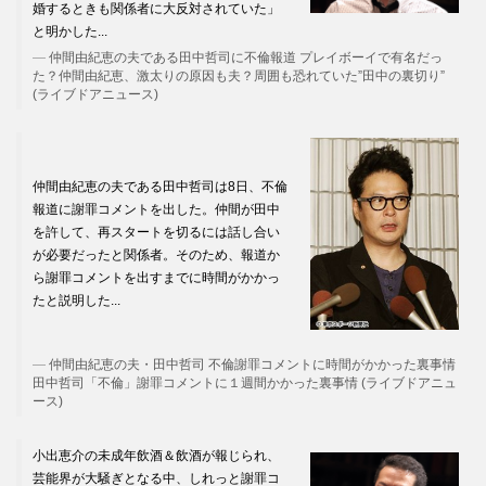
婚するときも関係者に大反対されていた」
と明かした...
仲間由紀恵の夫である田中哲司に不倫報道 プレイボーイで有名だっ
た？仲間由紀恵、激太りの原因も夫？周囲も恐れていた”田中の裏切り”
(ライブドアニュース)
仲間由紀恵の夫である田中哲司は8日、不倫
報道に謝罪コメントを出した。仲間が田中
を許して、再スタートを切るには話し合い
が必要だったと関係者。そのため、報道か
ら謝罪コメントを出すまでに時間がかかっ
たと説明した...
仲間由紀恵の夫・田中哲司 不倫謝罪コメントに時間がかかった裏事情
田中哲司「不倫」謝罪コメントに１週間かかった裏事情 (ライブドアニュ
ース)
小出恵介の未成年飲酒＆飲酒が報じられ、
芸能界が大騒ぎとなる中、しれっと謝罪コ