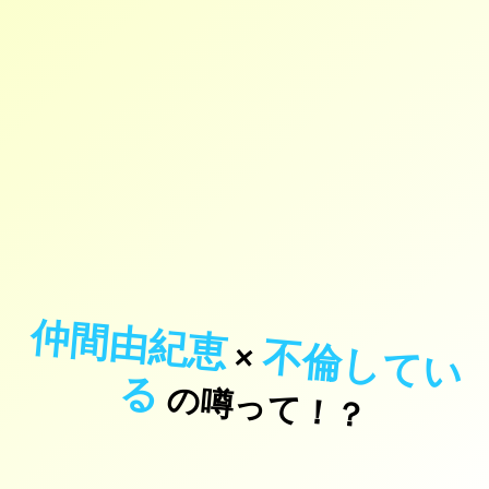
仲間由紀恵
不
倫
し
て
い
×
る
の噂って！？