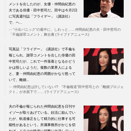
メントを出したのが、女優・仲間由紀恵の
夫である俳優・田中哲司だ。田中は今月2日
に写真週刊誌「フライデー」（講談社）
で、ヘ...
“小出パニック”の最中に、しれっと……仲間由紀恵の夫・田中哲司の
「不倫謝罪コメント」舞台裏 (ライブドアニュース)
写真誌「フライデー」（講談社）で不倫を
報じられ、謝罪コメントを出した俳優の田
中哲司だが、これで一件落着となるかどう
かは怪しいようだ。複数の業界人による
と、妻・仲間由紀恵の周囲がかなり怒って
いて、離婚...
仲間由紀恵は許していない!? “不倫報道”田中哲司との「離婚プロジェ
クト」が水面下で…… (ライブドアニュース)
夫の不倫が報じられた仲間由紀恵を日刊サ
イゾーが取りあげている。妊活に励んでい
たが、軌道修正をして精力的に仕事する可
能性があるという。所属事務所がかじを切