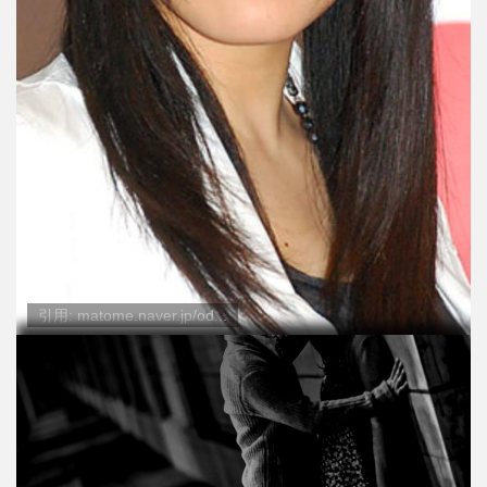
引用: matome.naver.jp/od...