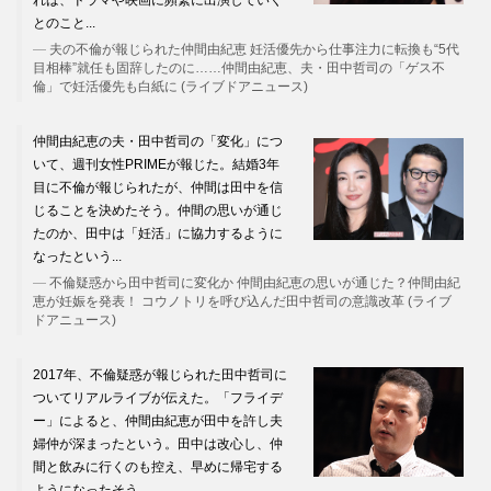
れば、ドラマや映画に頻繁に出演していく
とのこと...
夫の不倫が報じられた仲間由紀恵 妊活優先から仕事注力に転換も“5代
目相棒”就任も固辞したのに……仲間由紀恵、夫・田中哲司の「ゲス不
倫」で妊活優先も白紙に (ライブドアニュース)
仲間由紀恵の夫・田中哲司の「変化」につ
いて、週刊女性PRIMEが報じた。結婚3年
目に不倫が報じられたが、仲間は田中を信
じることを決めたそう。仲間の思いが通じ
たのか、田中は「妊活」に協力するように
なったという...
不倫疑惑から田中哲司に変化か 仲間由紀恵の思いが通じた？仲間由紀
恵が妊娠を発表！ コウノトリを呼び込んだ田中哲司の意識改革 (ライブ
ドアニュース)
2017年、不倫疑惑が報じられた田中哲司に
ついてリアルライブが伝えた。「フライデ
ー」によると、仲間由紀恵が田中を許し夫
婦仲が深まったという。田中は改心し、仲
間と飲みに行くのも控え、早めに帰宅する
ようになったそう...