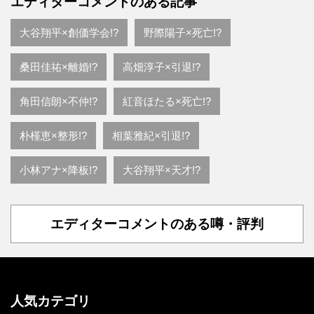
エディターコメントのある記事
大谷翔平×創価学会!?
野際陽子×死亡!?
桑田佳祐×離婚!?
高畑淳子×引退!?
角田信朗×不仲!?
紅音ほたる×死亡!?
朴槿恵×整形!?
相葉雅紀×引退!?
小林アナ×降板!?
大谷翔平×天才!?
エディターコメントのある噂・評判
人気カテゴリ