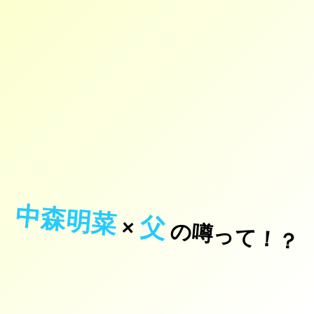
中森明菜
父
×
の噂って！？