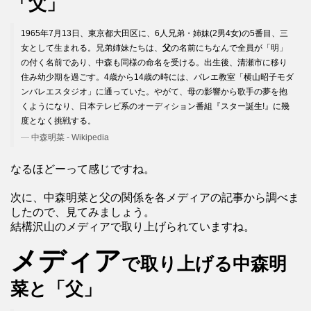
「父」
1965年7月13日、東京都大田区に、6人兄弟・姉妹(2男4女)の5番目、三
女として生まれる。兄弟姉妹たちは、
父
の名前にちなんで全員が「明」
の付く名前であり、中森も同様の命名を受ける。出生後、清瀬市に移り
住み幼少期を過ごす。4歳から14歳の時には、バレエ教室「横山昭子モダ
ンバレエスタジオ」に通っていた。やがて、母の影響から歌手の夢を抱
くようになり、日本テレビ系のオーディション番組『スター誕生!』に幾
度となく挑戦する。
中森明菜 - Wikipedia
なるほどーって感じですね。
次に、中森明菜と父の関係を各メディアの記事から調べま
したので、見てみましょう。
結構沢山のメディアで取り上げられていますね。
メディア
で取り上げる中森明
菜と「父」