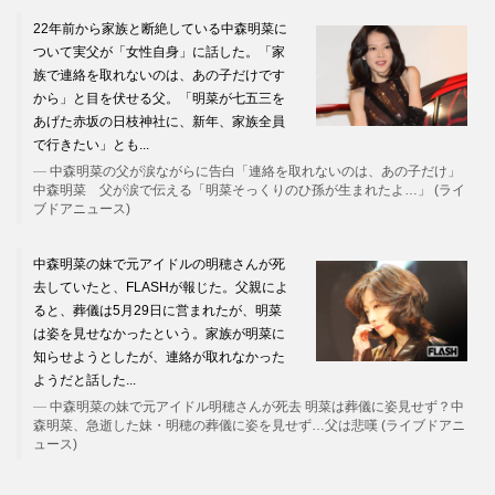
22年前から家族と断絶している中森明菜に
ついて実父が「女性自身」に話した。「家
族で連絡を取れないのは、あの子だけです
から」と目を伏せる父。「明菜が七五三を
あげた赤坂の日枝神社に、新年、家族全員
で行きたい」とも...
中森明菜の父が涙ながらに告白「連絡を取れないのは、あの子だけ」
中森明菜 父が涙で伝える「明菜そっくりのひ孫が生まれたよ…」 (ライ
ブドアニュース)
中森明菜の妹で元アイドルの明穂さんが死
去していたと、FLASHが報じた。父親によ
ると、葬儀は5月29日に営まれたが、明菜
は姿を見せなかったという。家族が明菜に
知らせようとしたが、連絡が取れなかった
ようだと話した...
中森明菜の妹で元アイドル明穂さんが死去 明菜は葬儀に姿見せず？中
森明菜、急逝した妹・明穂の葬儀に姿を見せず…父は悲嘆 (ライブドアニ
ュース)