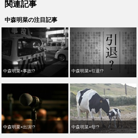
関連記事
中森明菜の注目記事
中森明菜×事故!?
中森明菜×引退!?
中森明菜×出演!?
中森明菜×母!?