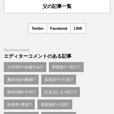
父の記事一覧
Twitter
Facebook
LINE
Recommended!
エディターコメントのある記事
大谷翔平×創価学会!?
野際陽子×死亡!?
桑田佳祐×離婚!?
高畑淳子×引退!?
角田信朗×不仲!?
紅音ほたる×死亡!?
朴槿恵×整形!?
相葉雅紀×引退!?