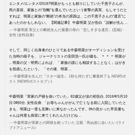
エンタメ/エンタメ/20197明菜がもっとも頼りにしていた千恵子さんが、
死の直前、家族との“別離”を選んでいたという衝撃の真実。もしそうだと
すれば、明菜と家族の“断絶”の本当の原因は、この千恵子さんの“遺言”に
あったのかもしれない。 【関連記事】 中森明菜 父が告白「誤解が生ん ...
中森明菜 実父との断絶生んだ最愛の母の「悲しすぎる遺言」(芸能) -
女性 (女性自身)
そして、同じく出身者のひとりである中森明菜がオーディションを受け
た当時の様子を、 ジャーナリストの安田浩一氏が綴る。 ＊ ＊ ＊ 明菜が
... 明菜の父・明男によれば、「 家族の誰にも相談することなく」はがき
を投函したという。 「その後、明菜 ...
中森明菜を生んだ『スター誕生』 1秒も待たずに審査終了も NEWSポ
スト (NEWSポストセブン)
中森明菜「実家の戸籍を抜いていた」82歳父が涙の初告白. 2016年5月10
日 0時0分. 女性自身. 「お母ちゃんががんで亡くなる前に入院していたと
きも、明菜は一度も見舞いに来なかったんです。仲の良かった早見優ち
ゃんは何度も病室に来てくれたんだけどね ...
中森明菜が実家との関係を絶っていた 父親「死ぬ前に会いたい (ライ
ブドアニュース)