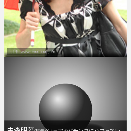
引用: www.oricon.co.jp/n...
中森明菜
パチンコにハマってい
(研音グループ)の