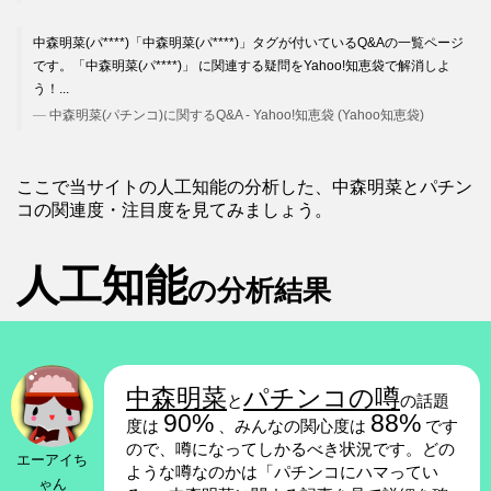
中森明菜(パ****)「中森明菜(パ****)」タグが付いているQ&Aの一覧ページ
です。「中森明菜(パ****)」 に関連する疑問をYahoo!知恵袋で解消しよ
う！...
中森明菜(パチンコ)に関するQ&A - Yahoo!知恵袋 (Yahoo知恵袋)
ここで当サイトの人工知能の分析した、中森明菜とパチン
コの関連度・注目度を見てみましょう。
人工知能
の分析結果
中森明菜
パチンコの噂
と
の話題
90%
88%
度は
、みんなの関心度は
です
ので、噂になってしかるべき状況です。どの
エーアイち
ような噂なのかは「パチンコにハマってい
ゃん