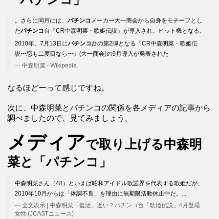
。さらに同月には、
パチンコ
メーカー大一商会から自身をモチーフとし
た
パチンコ
台『CR中森明菜・歌姫伝説』が導入され、ヒット機となる。
2010年、7月13日に
パチンコ
台の第2弾となる『CR中森明菜・歌姫伝
説〜恋も二度目なら〜』(大一商会)の9月導入が発表された
中森明菜 - Wikipedia
なるほどーって感じですね。
次に、中森明菜とパチンコの関係を各メディアの記事から
調べましたので、見てみましょう。
メディア
で取り上げる中森明
菜と「パチンコ」
中森明菜さん（48）といえば昭和アイドル歌謡界を代表する歌姫だが、
2010年10月からは「体調不良」を理由に無期限活動休止中だ。...
全文表示 | 中森明菜「復活」近い？パチンコ台「歌姫伝説」4月登場
女性 (JCASTニュース)