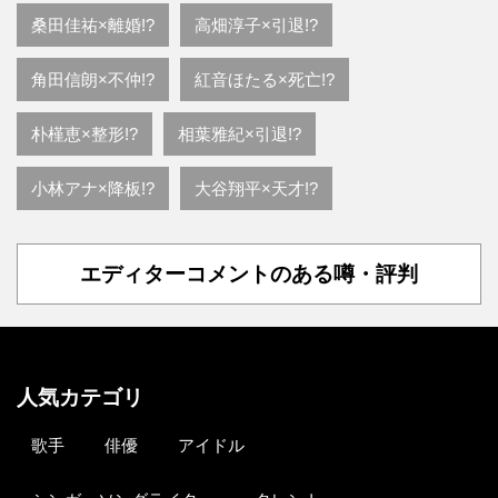
桑田佳祐×離婚!?
高畑淳子×引退!?
角田信朗×不仲!?
紅音ほたる×死亡!?
朴槿恵×整形!?
相葉雅紀×引退!?
小林アナ×降板!?
大谷翔平×天才!?
エディターコメントのある噂・評判
人気カテゴリ
歌手
俳優
アイドル