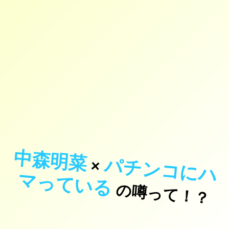
中森明菜
パ
チ
ン
コ
に
ハ
っ
て
い
×
マ
る
の噂って！？