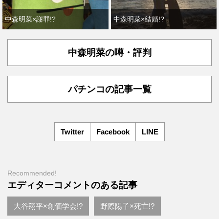
中森明菜×謝罪!?
中森明菜×結婚!?
中森明菜の噂・評判
パチンコの記事一覧
Twitter
Facebook
LINE
Recommended!
エディターコメントのある記事
大谷翔平×創価学会!?
野際陽子×死亡!?