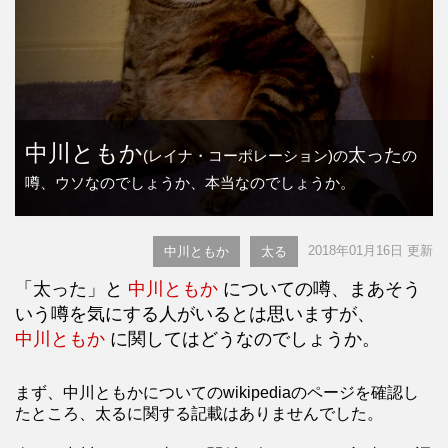
中川ともか
太った
(レイナ・コーポレーション)の
の
噂、ウソなのでしょうか、本当なのでしょうか。
2018年01月16日 更新
中川ともか
太る
「太った」と
中川ともか
についての噂、まあそう
いう噂を気にする人がいるとは思いますが、
中川ともか
に関してはどうなのでしょうか。
まず、中川ともかについてのwikipediaのページを確認し
たところ、太るに関する記載はありませんでした。