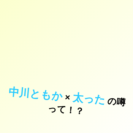
中川ともか
太った
×
の
噂
て
！
っ
？