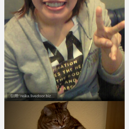
引用: reika.livedoor.biz...