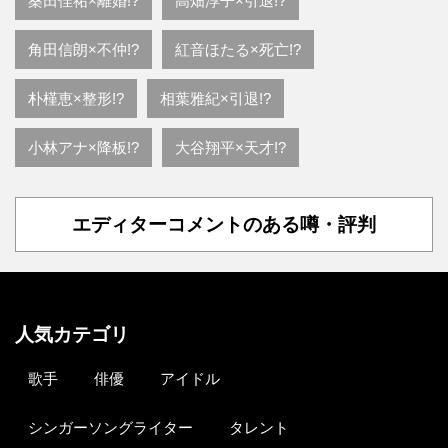
桑田佳祐×離婚!?
高畑淳子×引退!?
角田信朗×不仲!?
紅音ほたる×死亡!?
朴槿恵×整形!?
相葉雅紀×引退!?
小林アナ×降板!?
大谷翔平×天才!?
エディターコメントのある噂・評判
人気カテゴリ
歌手
俳優
アイドル
シンガーソングライター
タレント