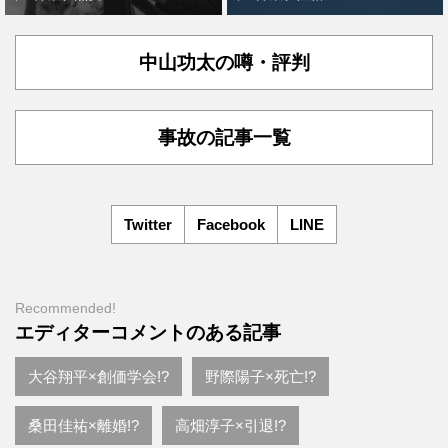
中山功太の噂・評判
事故の記事一覧
Twitter
Facebook
LINE
Recommended!
エディターコメントのある記事
大谷翔平×創価学会!?
野際陽子×死亡!?
桑田佳祐×離婚!?
高畑淳子×引退!?