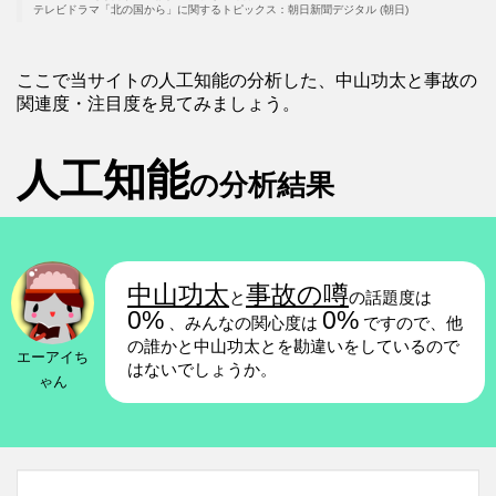
テレビドラマ「北の国から」に関するトピックス：朝日新聞デジタル (朝日)
ここで当サイトの人工知能の分析した、中山功太と事故の
関連度・注目度を見てみましょう。
人工知能
の分析結果
中山功太
事故の噂
と
の話題度は
0%
0%
、みんなの関心度は
ですので、他
の誰かと中山功太とを勘違いをしているので
エーアイち
はないでしょうか。
ゃん