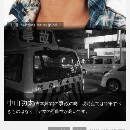
引用: matome.naver.jp/od...
中山功太
事故
(吉本興業)の
の噂、現時点では特筆すべ
きものはなく、デマの可能性が高いです。