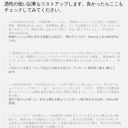
憑性の低い記事もリストアップします。良かったらここも
チェックしてみてください。
2013年10月11日 ... 出典時事ドットコム：「桜塚やっくん」ら２人死亡＝中国道で
事故、後続車はねる−山口 ... 単独事故に遭い、そこでは無事でしたが、マネージャーが
表に出たところ、後続の車にはねられて死亡、それに驚いてやっくん .... 中山功太
@koutashining.
桜塚やっくんの死に対する芸能人の反応と、噂のデスブログ - Naverまとめ (NAVERま
とめ)
最近好きになった芸人さん☆オリエンタルラジオ ☆中山 功太くん ☆ストリーク☆あ
べ こうじ君 ☆劇団ひとりさん ☆スピードワゴン☆おぎやはぎ ☆南海 .... 事故物件に住
んでしまうと、死人の霊の仕業で不気味な出来事が起こるとか起こらないとか……。何
も ...
これからくる芸人！そしてあなたが好きな芸人!! - アンケート 締切済 | 教え (教えて
goo)
2010年9月4日 ... 中山功太さんの「この中で僕のこと知らないって人、手上げても
らってよろしいですか？ …あー、ありがとうございます。その手 ... 電車などの優先座
席シルバーシートは事故 被害が最も大きい場所と聞きました。 こ... 合唱コンで青葉の
歌を歌い ...
漫才で皆さんが笑った・好きな掴みを教えてくださいっ僕が好きなのはM－ (Yahoo知
恵袋)
テレビドラマ「北の国から」.html原発と共存するリスクをまざまざと教えたあの事
故から、原発をめぐる議論をどう立て直すか。 ... 歌ネタ王決定戦、ＣＯＷＣＯＷと中
山功太さん同点優勝(2015/09/10) 笑いと音楽を融合させたネタで競う「歌ネタ王決定戦
２０１５」（毎日放送主催）の決勝が９ 日、 ...