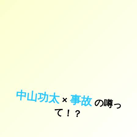
中山功太
事故
×
の
噂
っ
！
て
？