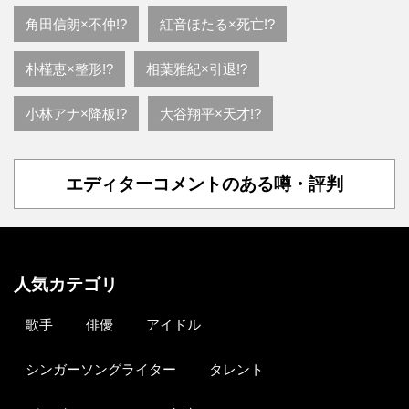
角田信朗×不仲!?
紅音ほたる×死亡!?
朴槿恵×整形!?
相葉雅紀×引退!?
小林アナ×降板!?
大谷翔平×天才!?
エディターコメントのある噂・評判
人気カテゴリ
歌手
俳優
アイドル
シンガーソングライター
タレント