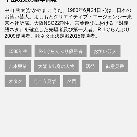
中山 功太(なかやま こうた、1980年6月24日 - )は、日本の
お笑い芸人。よしもとクリエイティブ・エージェンシー東
京本社所属。大阪NSC22期生。言葉遊びにおける『対義
語ネタ』を確立した先駆者及び第一人者。R-1ぐらんぷり
2009優勝者。歌ネタ王決定戦2015優勝者。
1980年生
R-1ぐらんぷり優勝者
お笑い芸人
吉本興業
大阪市出身の人物
活発
御意見番
オタク
向こう見ず
名門