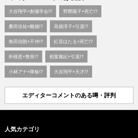
大谷翔平×創価学会!?
野際陽子×死亡!?
桑田佳祐×離婚!?
高畑淳子×引退!?
角田信朗×不仲!?
紅音ほたる×死亡!?
朴槿恵×整形!?
相葉雅紀×引退!?
小林アナ×降板!?
大谷翔平×天才!?
エディターコメントのある噂・評判
人気カテゴリ