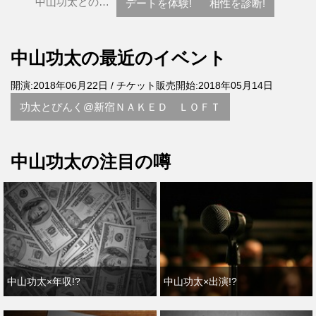
中山功太との…
デートを体験!
相性を診断!
中山功太の最近のイベント
開演:2018年06月22日 / チケット販売開始:2018年05月14日
功太とぴんく@新宿ＮＡＫＥＤ ＬＯＦＴ
中山功太の注目の噂
中山功太×年収!?
中山功太×出演!?