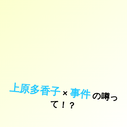
上原多香子
事件
×
の
噂
っ
！
て
？