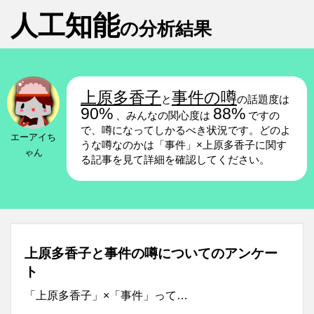
人工知能
の分析結果
上原多香子
事件の噂
と
の話題度は
90%
88%
、みんなの関心度は
ですの
で、噂になってしかるべき状況です。どのよ
エーアイち
うな噂なのかは「事件」×上原多香子に関す
ゃん
る記事を見て詳細を確認してください。
上原多香子と事件の噂についてのアンケー
ト
「上原多香子」×「事件」って…