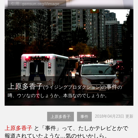
引用: gensun.org/i/image...
上原多香子
事件
(ライジングプロダクション)の
の
噂、ウソなのでしょうか、本当なのでしょうか。
2018年04月23日 更新
上原多香子
事件
上原多香子
と「事件」って、たしかテレビとかで
報道されていたような…気のせいかしら。