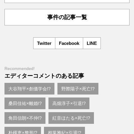
事件の記事一覧
Twitter
Facebook
LINE
Recommended!
エディターコメントのある記事
大谷翔平×創価学会!?
野際陽子×死亡!?
桑田佳祐×離婚!?
高畑淳子×引退!?
角田信朗×不仲!?
紅音ほたる×死亡!?
朴槿恵×整形!?
相葉雅紀×引退!?