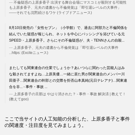
不倫疑惑の上原多香子 出演する舞台会場にマスコミが殺到する可能性
も上原多香子、元夫の遺書から不倫発覚は「即引退レベルの大事件」
——それでも沈黙続けるワケ (ライブドアニュース)
8月10日発売の「女性セブン」（小学館）で、過去に阿部力と不倫関係を
結んでいた疑惑が報じられ、ネットを中心にバッシングを浴びている元
SPEED・上原多香子。さらにその不倫疑惑が、夫・TENNさんの自殺...
上原多香子、元夫の遺書から不倫発覚は「即引退レベルの大事件
...https: (Exciteニュース)
またしても関東連合の仕業でしょうか？あいつらに関わった芸能人はみ
な殺されてますよね…上原美優…一緒に居た男が関東連合のメンバー川
田亜子…関東連合の幹部との交際を拒否山本真純(元日テレアナ)…関東連
合を非... - 事件・事故 ...
上原多香子の旦那は やはり消された？ - 事件・事故 解決済 | 教えて！
(教えてgoo)
ここで当サイトの人工知能の分析した、上原多香子と事件
の関連度・注目度を見てみましょう。