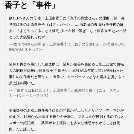
香子と「事件」
故TENNさんの母 妻・上原多香子に「息子の骨渡せん」の理由 ... 第一発
見者は妻の上原多香子（31才）だった。 .... 海老蔵の母 暴行事件後の麻
央に「よくやってる」と太鼓判; 夫の自殺で塞ぎこむ上原多香子 思い出詰
まった大阪離れられず....
故TENNさんの母 妻・上原多香子に「息子の骨渡せん」の理由 NEWS
(NEWSポストセブン)
望月と再会を果たした徳之助は、望月が館長を務める伝統工芸館で簾職
人の胡桃沢靖枝(上原多香子)と出会い、靖枝が15年前に望月が関わった
事件の関係者だと気付く。 今作で、キーパーソンとなる靖枝を演じる上
原に話を聞いた。...
「簾作りは私に合う！」上原多香子が意外な告白！ | ニュースウォー
カー (ウォーカープラス)
不倫疑惑のある上原多香子に別の問題が浮上したとサイゾーウーマンが
伝えた。12日から出演する舞台の会場に、マスコミが殺到するのではと
スポーツ紙記者。「共演者や主催側にも多大な迷惑がかかることは明
白」だと語った...