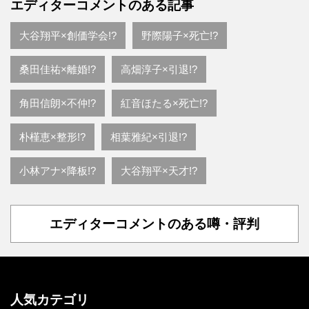
エディターコメントのある記事
大谷翔平×創価学会!?
野際陽子×死亡!?
桑田佳祐×離婚!?
高畑淳子×引退!?
角田信朗×不仲!?
紅音ほたる×死亡!?
朴槿恵×整形!?
相葉雅紀×引退!?
小林アナ×降板!?
大谷翔平×天才!?
エディターコメントのある噂・評判
人気カテゴリ