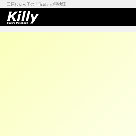
三原じゅん子の「借金」の噂検証