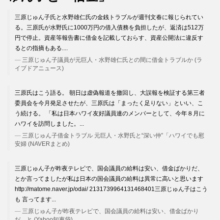
三原じゅん子氏と水野雄仁氏の金銭トラブルが週刊文春に報じられてい
る。三原氏が水野氏に1000万円の借入債務を負担したが、返済は512万
円で停止。資産等報告書に借金を記載しておらす、資産公開法に違反す
るとの指摘もある....
三原じゅん子議員が元巨人・水野雄仁氏との間に借金トラブルか (ラ
イブドアニュース)
三原氏はこう語る。 朝日は虚偽報道を撤回し、大誤報を検証する第三者
委員会を今月発足させたが、三原氏は「まったく足りない」といい、こ
う続ける。 「私は日本ハワイ友好議員連のメンバーとして、今年８月に
ハワイを訪問しました。...
三原じゅん子借金トラブル 元巨人・水野氏と“深い仲”「ハワイでも慰
安婦 (NAVERまとめ)
三原じゅん子が昨夜テレビで、国会議員の給料は安い、借金ばかりだ、
とか言ってましたが私は日本の国会議員の給料は異常に高いと思います
http://matome.naver.jp/odai/ 2131739964131468401三原じゅん子はこう
も 言ってます...
三原じゅん子が昨夜テレビで、国会議員の給料は安い、借金ばかり
だ、と (Yahoo知恵袋)