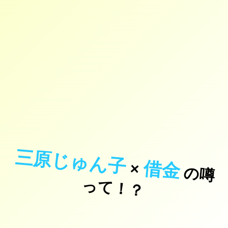
三原じゅん子
借金
×
の
噂
て
！
っ
？