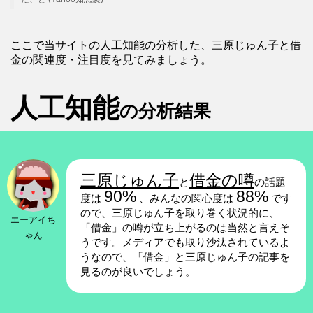
ここで当サイトの人工知能の分析した、三原じゅん子と借
金の関連度・注目度を見てみましょう。
人工知能
の分析結果
三原じゅん子
借金の噂
と
の話題
90%
88%
度は
、みんなの関心度は
です
ので、三原じゅん子を取り巻く状況的に、
エーアイち
「借金」の噂が立ち上がるのは当然と言えそ
ゃん
うです。メディアでも取り沙汰されているよ
うなので、「借金」と三原じゅん子の記事を
見るのが良いでしょう。