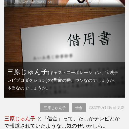
引用: 8-ch.net/detail.ph...
三原じゅん子
(キャストコーポレーション、宝映テ
借金
レビプロダクション)の
の噂、ウソなのでしょうか、
本当なのでしょうか。
2022年07月16日 更新
三原じゅん子
借金
三原じゅん子
と「借金」って、たしかテレビとか
で報道されていたような…気のせいかしら。