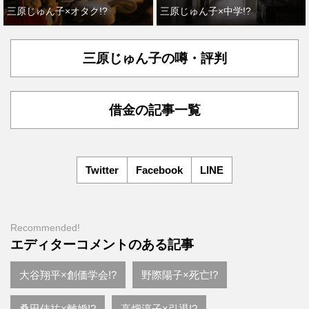
三原じゅん子×オタク!?
三原じゅん子×中学!?
三原じゅん子の噂・評判
借金の記事一覧
Twitter
Facebook
LINE
Recommended!
エディターコメントのある記事
大谷翔平×創価学会!?
野際陽子×死亡!?
桑田佳祐×離婚!?
高畑淳子×引退!?