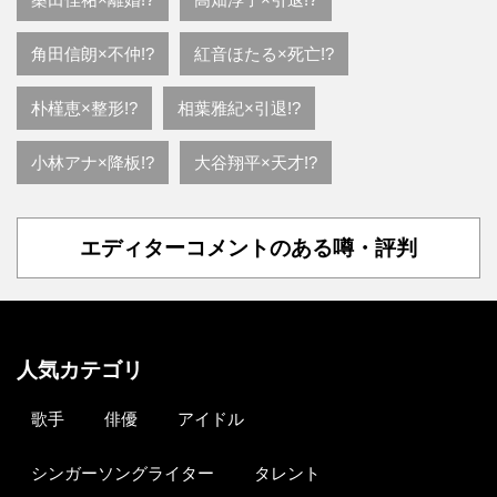
角田信朗×不仲!?
紅音ほたる×死亡!?
朴槿恵×整形!?
相葉雅紀×引退!?
小林アナ×降板!?
大谷翔平×天才!?
エディターコメントのある噂・評判
人気カテゴリ
歌手
俳優
アイドル
シンガーソングライター
タレント