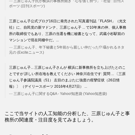
三原じゅん子氏が横浜の事務所開き「心を強く持つ」 - 社会 : 日刊ス
ポーツ (日刊スポーツ)
三原じゅん子公式ブログ16日に発売された写真週刊誌「FLASH」（光文
社）に、自民党の新マドンナ、三原じゅん子 ... で10年来の仲、個人事務
所の取締役でもあり、三原の当選を機に秘書となって、武蔵小杉駅前の
マンションで現在同棲中だ。...
三原じゅん子、年下秘書と5年前から親しい仲だった!? 囁かれるネタ
元の (Exciteニュース)
三原じゅん子... 三原じゅん子さんが 横浜に新事務所を立ち上げたとのこ
とですが 詳しい所在地を教えてください 神奈川在住です: 質問 ... 〔三原
じゅん子参議院議員（51） 左目のまぶたに強度の痙攣症状（26日情
報）〕 （デイリースポーツ 2016年4月27日） ...
三原じゅん子に関するQ&A - Yahoo!知恵袋 (Yahoo知恵袋)
ここで当サイトの人工知能の分析した、三原じゅん子と事
務所の関連度・注目度を見てみましょう。