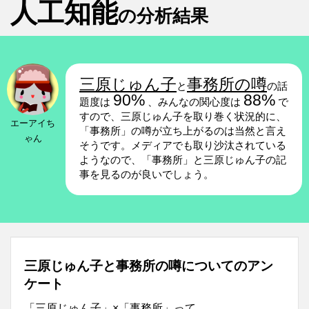
人工知能
の分析結果
三原じゅん子
事務所の噂
と
の話
90%
88%
題度は
、みんなの関心度は
で
すので、三原じゅん子を取り巻く状況的に、
エーアイち
「事務所」の噂が立ち上がるのは当然と言え
ゃん
そうです。メディアでも取り沙汰されている
ようなので、「事務所」と三原じゅん子の記
事を見るのが良いでしょう。
三原じゅん子と事務所の噂についてのアン
ケート
「三原じゅん子」×「事務所」って…