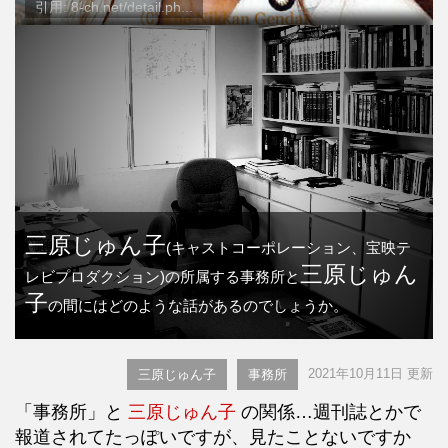
引用: 8-ch.net/detail.ph...
三原じゅん子
(キャストコーポレーション、宝映テ
三原じゅん
レビプロダクション)の所属する事務所と
子
の間にはどのような話があるのでしょうか。
2021年10月11日 更新
三原じゅん子
事務所
「事務所」と
三原じゅん子
の関係…週刊誌とかで
報道されてたっぽいですが、見たことないですか