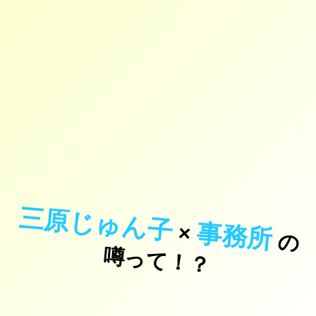
三原じゅん子
事務所
×
の
っ
て
！
噂
？