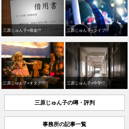
三原じゅん子×借金!?
三原じゅん子×ライブ!?
三原じゅん子×オタク!?
三原じゅん子×中学!?
三原じゅん子の噂・評判
事務所の記事一覧