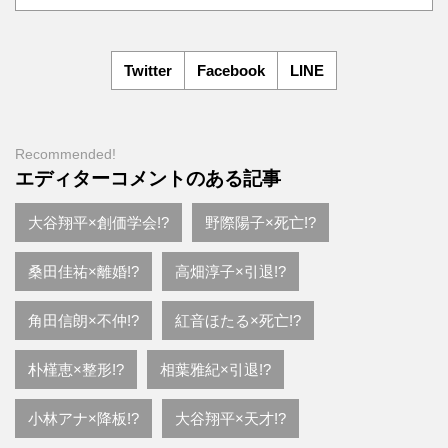
Twitter
Facebook
LINE
Recommended!
エディターコメントのある記事
大谷翔平×創価学会!?
野際陽子×死亡!?
桑田佳祐×離婚!?
高畑淳子×引退!?
角田信朗×不仲!?
紅音ほたる×死亡!?
朴槿恵×整形!?
相葉雅紀×引退!?
小林アナ×降板!?
大谷翔平×天才!?