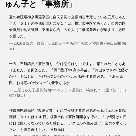
ゅん子と「事務所」
夏の参院選神奈川選挙区に自民公認で立候補を予定している三原じゅん
子氏（５１）の事務所開所式が１４日、横浜市中区であった。自民の国
会議員や地方議員、支援者ら約１６０人（主催者発表）が集まり、必勝
を誓った。...
2016参院選：自民・三原氏が事務所の開所式 ／神奈川 - 毎日新聞 (毎
日)
一方、三原議員の事務所も「仲は悪くはないですよ。怒られたこともあ
りません」と回答した。 「野田聖子vs.高市早苗」「片山さつきvs.佐藤ゆ
かり」をはじめ、たびたび女性のバトルが勃発する自民党。 さあ三原
氏、お得意の“ボディー”で反撃なるか ...
三原じゅん子議員“謹慎中” ベテラン議員に一喝され？ 〈週刊朝日〉｜
dot (朝日)
神奈川県選挙区（改選定数４）に立候補する自民党の三原じゅん子参院
議員（５１）は１４ 日、横浜市内で事務所開きを行い、「（情勢は）日
に日に厳しくなっていると感じる。 アクセルを踏み続け、全力を尽くし
たい」と決意表明した。 三原氏は ...