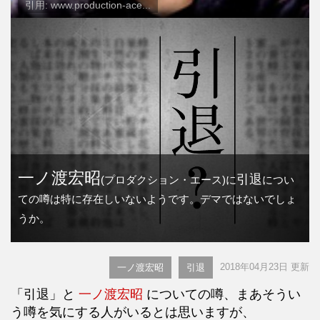
引用: www.production-ace...
一ノ渡宏昭
引退
(プロダクション・エース)に
につい
ての噂は特に存在しいないようです。デマではないでしょ
うか。
2018年04月23日 更新
一ノ渡宏昭
引退
「引退」と
一ノ渡宏昭
についての噂、まあそうい
う噂を気にする人がいるとは思いますが、