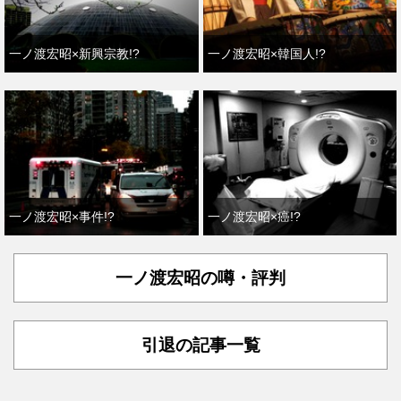
一ノ渡宏昭×新興宗教!?
一ノ渡宏昭×韓国人!?
一ノ渡宏昭×事件!?
一ノ渡宏昭×癌!?
一ノ渡宏昭の噂・評判
引退の記事一覧