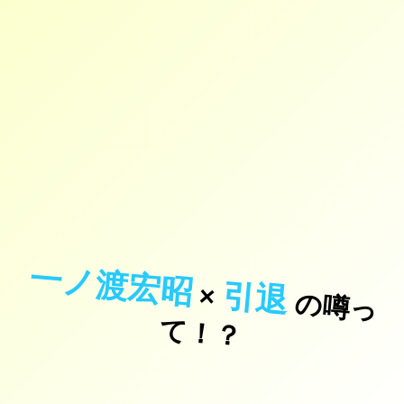
一ノ渡宏昭
引退
×
の
噂
っ
！
て
？