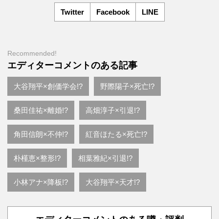
Twitter
Facebook
LINE
Recommended!
エディターコメントのある記事
大谷翔平×創価学会!?
野際陽子×死亡!?
桑田佳祐×離婚!?
高畑淳子×引退!?
角田信朗×不仲!?
紅音ほたる×死亡!?
朴槿恵×整形!?
相葉雅紀×引退!?
小林アナ×降板!?
大谷翔平×天才!?