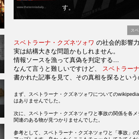
す。
www.thetennisdaily...
スベ
スベトラーナ・クズネツォワ
の社会的影響力
実は結構大きな問題かもしれません。
情報ソースを漁って真偽を判定する…
なんて言うと難しいですけど、
スベトラー
書かれた記事を見て、その真相を探るという
まず、スベトラーナ・クズネツォワについてのwikipe
はありませんでした。
次に、スベトラーナ・クズネツォワと事故の関係を各メ
関連のある物が見つかりませんでした。
参考として、スベトラーナ・クズネツォワと「事故」の