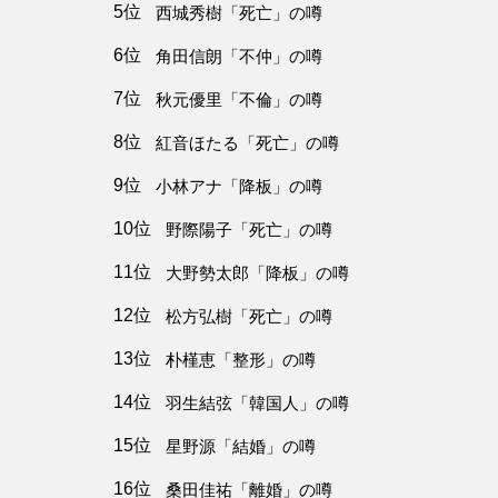
5位
西城秀樹「死亡」の噂
6位
角田信朗「不仲」の噂
7位
秋元優里「不倫」の噂
8位
紅音ほたる「死亡」の噂
9位
小林アナ「降板」の噂
10位
野際陽子「死亡」の噂
11位
大野勢太郎「降板」の噂
12位
松方弘樹「死亡」の噂
13位
朴槿恵「整形」の噂
14位
羽生結弦「韓国人」の噂
15位
星野源「結婚」の噂
16位
桑田佳祐「離婚」の噂