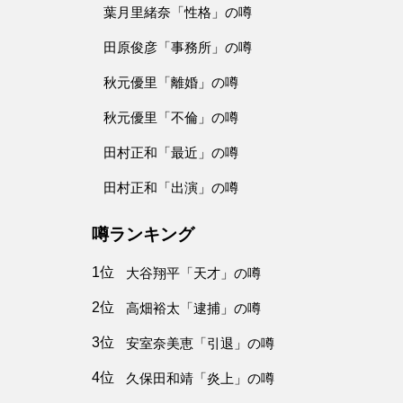
葉月里緒奈「性格」の噂
田原俊彦「事務所」の噂
秋元優里「離婚」の噂
秋元優里「不倫」の噂
田村正和「最近」の噂
田村正和「出演」の噂
噂ランキング
1位
大谷翔平「天才」の噂
2位
高畑裕太「逮捕」の噂
3位
安室奈美恵「引退」の噂
4位
久保田和靖「炎上」の噂