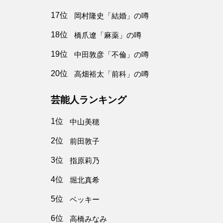
17位
岡村隆史「結婚」の噂
18位
橋爪遼「麻薬」の噂
19位
中田敦彦「不倫」の噂
20位
高畑裕太「前科」の噂
芸能人ランキング
1位
中山美穂
2位
前田敦子
3位
指原莉乃
4位
堀北真希
5位
ベッキー
6位
高橋みなみ