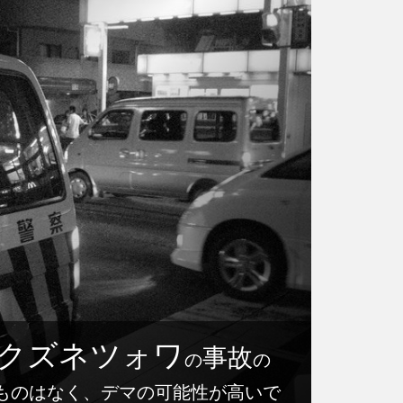
クズネツォワ
事故
の
の
ものはなく、デマの可能性が高いで