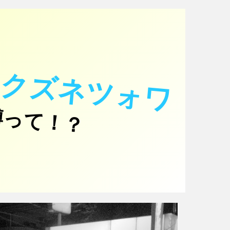
・クズネツォワ
って！？