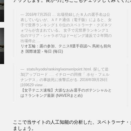
アップします。良かったらここもチェックしてみてくだ
2016年7月25日 ... 出場登録した８人の選手名は公
表していないが、ＡＦＰ通信（電子版）によると、女
子で世界ランキング１０位のスベトラーナ・クズネツ
ォワらが含まれている。 女子で元世界ランキング１
位のマリア・シャラポワはドーピング違反で２年間の
出場停止 ...
リオ五輪：露の参加、テニス8選手容認へ 馬術も前向
き 国際連盟 - 毎日 (毎日)
stats/kyodo/ranking/women/point.html. 探して追
加|アップロード .... イチローの同僚「 ホセ・フェル
ナンデス」の事故死に衝撃広がる. 2016年09月26日
|169629 view ...
【女子テニス速報】大坂なおみ選手のポテンシャルと
は？ランキング最新 (NAVERまとめ)
ここで当サイトの人工知能の分析した、スベトラーナ・
ましょう。