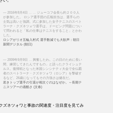
さい。
2016年8月4日 ... ... ジューコフ会長ら約２００人
が参加した。 ロシア選手団の広報担当は、選手らの
士気は高いと強調。式に参加した女子テニスのスベト
ラーナ・クズネツォワ選手は、ドーピング問題につい
て問われると「私の仕事はテニスをすること」とかわ
した。
ロシアがリオ五輪入村式 選手数減でも大歓声：朝日
新聞デジタル (朝日)
2009年9月9日 ... 興奮したわ。この日のために長い
間、練習してきたんですもの」と語ったクライシュテ
ルス。復帰戦となった米国シンシナティ大会で全仏覇
者のスベトラーナ・クズネツォワ（ロシア）を撃破す
るなど、26歳になってもその力強さは健在だ。
若きトップ選手の引退が相次ぐのはなぜか。～長期テ
ニスツアーの過酷さ (文春)
クズネツォワと事故の関連度・注目度を見てみ