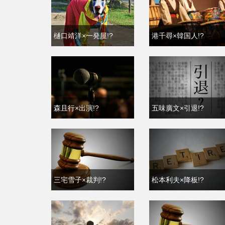
樋口靖洋×一発屋!?
港千尋×韓国人!?
森且行×出演!?
五味廣文×引退!?
三宅雪子×裁判!?
松本利夫×降板!?