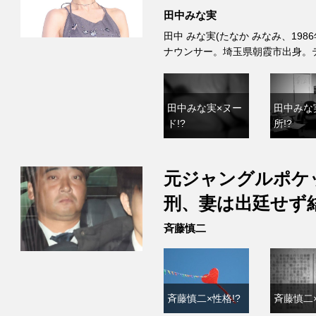
田中みな実
田中 みな実(たなか みなみ、198
ナウンサー。埼玉県朝霞市出身。
田中みな実×ヌー
田中みな
ド!?
所!?
元ジャングルポケ
刑、妻は出廷せず
斉藤慎二
斉藤慎二×性格!?
斉藤慎二×