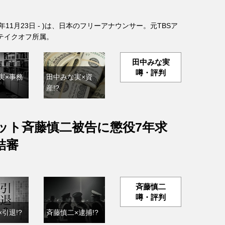
6年11月23日 - )は、日本のフリーアナウンサー。元TBSア
テイクオフ所属。
田中みな実
噂・評判
実×事務
田中みな実×資
産!?
ット斉藤慎二被告に懲役7年求
結審
斉藤慎二
噂・評判
引退!?
斉藤慎二×逮捕!?