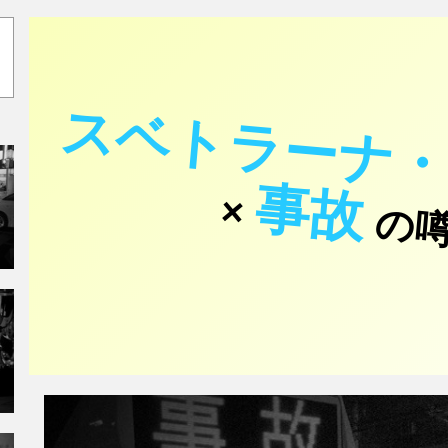
スベトラーナ
事故
×
の噂