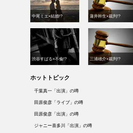
中尾ミエ×結婚!?
蓮井幹生×裁判!?
渋谷すばる×不倫!?
三浦雄介×裁判!?
ホットトピック
千葉真一「出演」の噂
田原俊彦「ライブ」の噂
田原俊彦「出演」の噂
ジャニー喜多川「出演」の噂