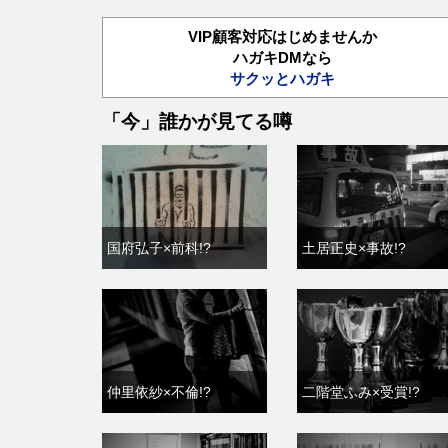
VIP顧客対応はじめませんか
ハガキDMなら
サクッとハガキ
「今」誰かが見てる噂
国府弘子×前科!?
土居正史×事故!?
仲里依紗×不倫!?
二階堂ふみ×受賞!?