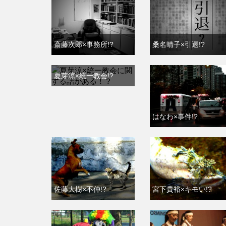
斎藤次郎×事務所!?
桑名晴子×引退!?
夏芽涼×統一教会!?
はなわ×事件!?
佐藤大樹×不仲!?
宮下貴裕×キモい!?