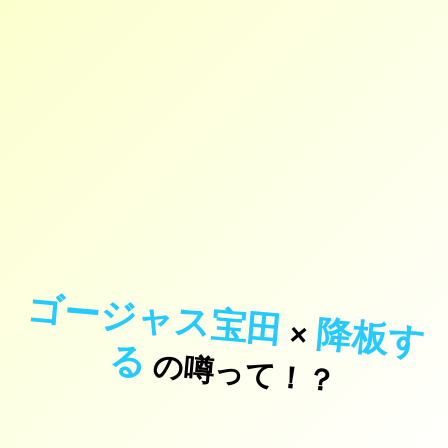
ゴージャス宝田
降
板
す
×
る
の噂って！？