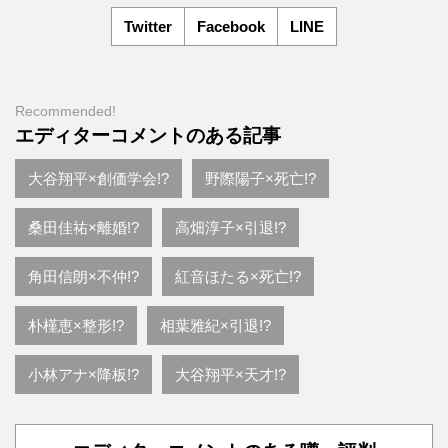
Twitter
Facebook
LINE
Recommended!
エディターコメントのある記事
大谷翔平×創価学会!?
野際陽子×死亡!?
桑田佳祐×離婚!?
高畑淳子×引退!?
角田信朗×不仲!?
紅音ほたる×死亡!?
朴槿恵×整形!?
相葉雅紀×引退!?
小林アナ×降板!?
大谷翔平×天才!?