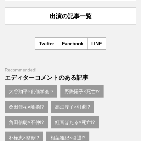
出演の記事一覧
Twitter
Facebook
LINE
Recommended!
エディターコメントのある記事
大谷翔平×創価学会!?
野際陽子×死亡!?
桑田佳祐×離婚!?
高畑淳子×引退!?
角田信朗×不仲!?
紅音ほたる×死亡!?
朴槿恵×整形!?
相葉雅紀×引退!?