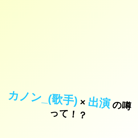
カノン_(歌手)
出演
×
の
噂
て
！
っ
？