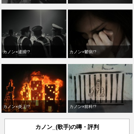
カノン×逮捕!?
カノン×鬱病!?
カノン×炎上!?
カノン×前科!?
カノン_(歌手)の噂・評判