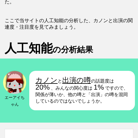
た。
ここで当サイトの人工知能の分析した、カノンと出演の関
連度・注目度を見てみましょう。
人工知能
の分析結果
カノン
出演の噂
と
の話題度は
20%
1%
、みんなの関心度は
ですので、
関係が薄いか、他の噂と「出演」の噂を混同
エーアイち
しているのではないでしょうか。
ゃん