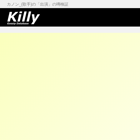
カノン_(歌手)の「出演」の噂検証