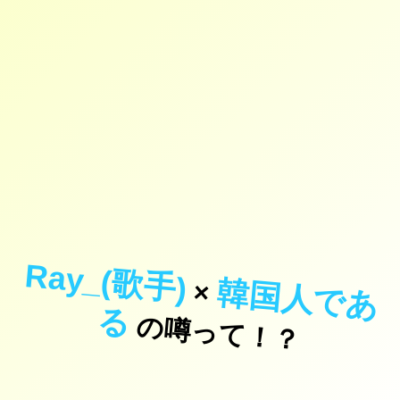
Ray_(歌手)
韓
国
人
で
あ
×
る
の噂って！？