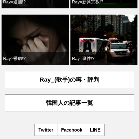
Ray×逮捕!?
Ray×新興宗教!?
Ray×鬱病!?
Ray×事件!?
Ray_(歌手)の噂・評判
韓国人の記事一覧
Twitter
Facebook
LINE