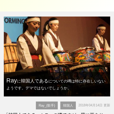
Ray
韓国人である
に
についての噂は特に存在しいない
ようです。デマではないでしょうか。
2018年04月14日 更新
Ray_(歌手)
韓国人