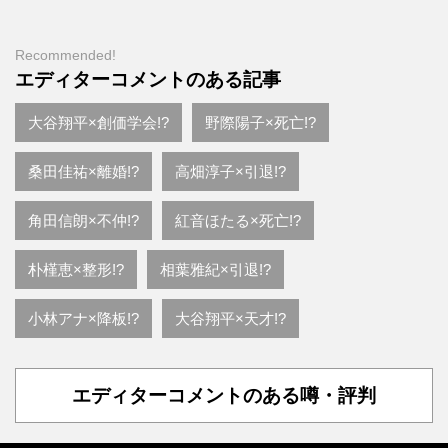
Recommended!
エディターコメントのある記事
大谷翔平×創価学会!?
野際陽子×死亡!?
桑田佳祐×離婚!?
高畑淳子×引退!?
角田信朗×不仲!?
紅音ほたる×死亡!?
朴槿恵×整形!?
相葉雅紀×引退!?
小林アナ×降板!?
大谷翔平×天才!?
エディターコメントのある噂・評判