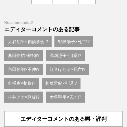
Recommended!
エディターコメントのある記事
大谷翔平×創価学会!?
野際陽子×死亡!?
桑田佳祐×離婚!?
高畑淳子×引退!?
角田信朗×不仲!?
紅音ほたる×死亡!?
朴槿恵×整形!?
相葉雅紀×引退!?
小林アナ×降板!?
大谷翔平×天才!?
エディターコメントのある噂・評判