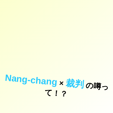
Nang-chang
裁判
×
の
噂
っ
！
て
？