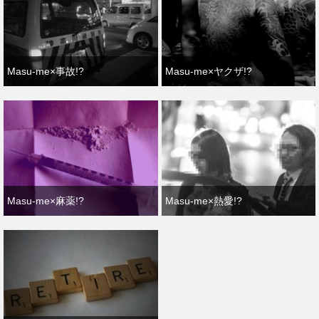
Masu-me×事故!?
Masu-me×ヤクザ!?
Masu-me×麻薬!?
Masu-me×熱愛!?