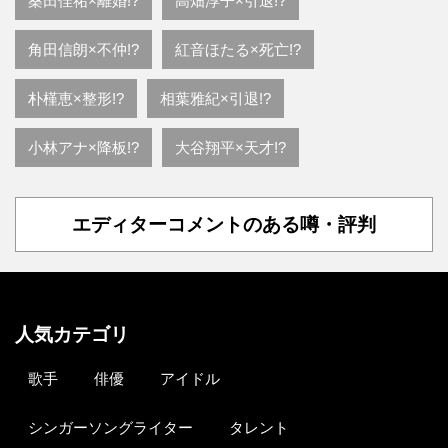
桑田佳祐×離婚!?
高畑淳子×引退!?
角田信朗×不仲!?
紅音ほたる×死亡!?
朴槿恵×整形!?
相葉雅紀×引退!?
小林アナ×降板!?
大谷翔平×天才!?
エディターコメントのある噂・評判
人気カテゴリ
歌手
俳優
アイドル
シンガーソングライター
タレント