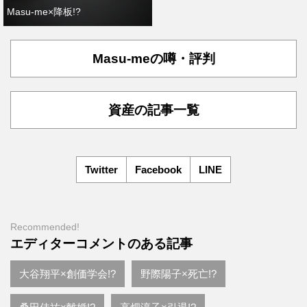
Masu-me×降板!?
Masu-meの噂・評判
資産の記事一覧
Twitter
Facebook
LINE
Recommended!
エディターコメントのある記事
大谷翔平×創価学会!?
野際陽子×死亡!?