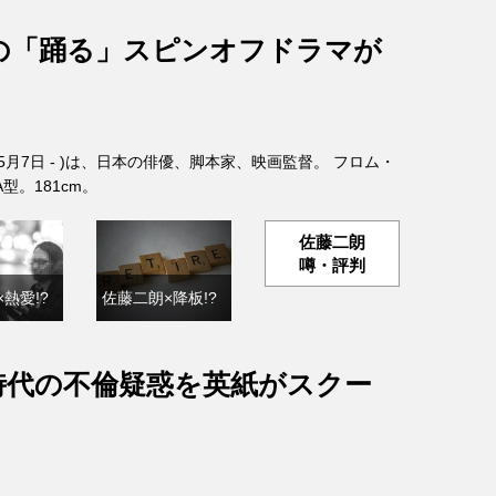
の「踊る」スピンオフドラマが
年5月7日 - )は、日本の俳優、脚本家、映画監督。 フロム・
。181cm。
佐藤二朗
噂・評判
熱愛!?
佐藤二朗×降板!?
FA時代の不倫疑惑を英紙がスクー