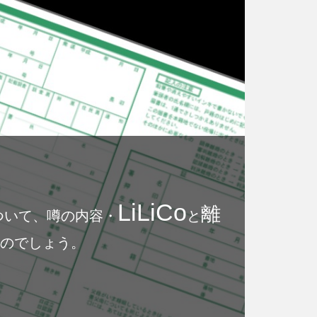
LiLiCo
離
ついて、噂の内容・
と
のでしょう。