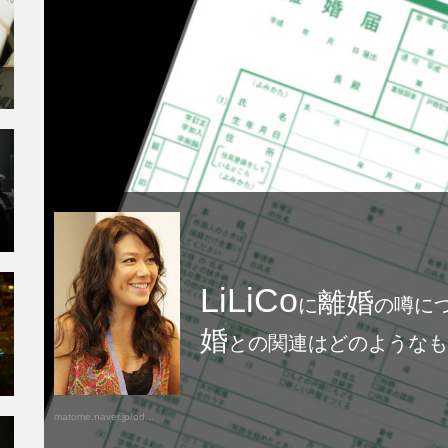
LiLiCo
離婚
に
の噂に
婚
との関連はどのようなも
matome.naver.jp/od...