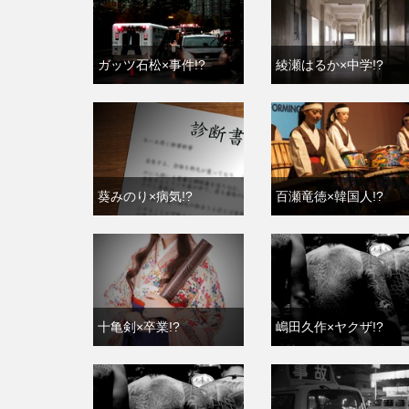
ガッツ石松×事件!?
綾瀬はるか×中学!?
葵みのり×病気!?
百瀬竜徳×韓国人!?
十亀剣×卒業!?
嶋田久作×ヤクザ!?