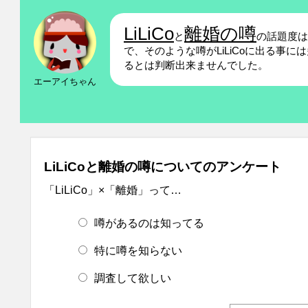
LiLiCo
離婚の噂
と
の話題度
で、そのような噂がLiLiCoに出る事
るとは判断出来ませんでした。
エーアイちゃん
LiLiCoと離婚の噂についてのアンケート
「LiLiCo」×「離婚」って…
噂があるのは知ってる
特に噂を知らない
調査して欲しい