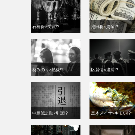
石橋保×受賞!?
池田聡×資産!?
葵みのり×熱愛!?
区麗情×逮捕!?
中島誠之助×引退!?
黒木メイサ×キモい!?