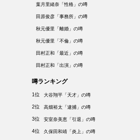
葉月里緒奈「性格」の噂
田原俊彦「事務所」の噂
秋元優里「離婚」の噂
秋元優里「不倫」の噂
田村正和「最近」の噂
田村正和「出演」の噂
噂ランキング
1位
大谷翔平「天才」の噂
2位
高畑裕太「逮捕」の噂
3位
安室奈美恵「引退」の噂
4位
久保田和靖「炎上」の噂