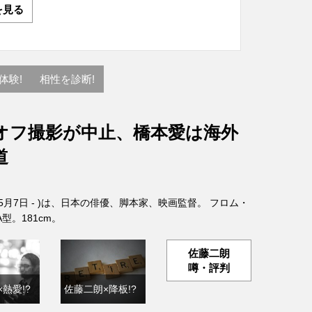
を見る
体験!
相性を診断!
オフ撮影が中止、橋本愛は海外
道
年5月7日 - )は、日本の俳優、脚本家、映画監督。 フロム・
。181cm。
佐藤二朗
噂・評判
熱愛!?
佐藤二朗×降板!?