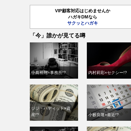
VIP顧客対応はじめませんか
ハガキDMなら
サクッとハガキ
「今」誰かが見てる噂
中島裕翔×事務所!?
内村莉彩×セクシー!?
ジジ・ハディット×資
産!?
小籔良隆×最近!?