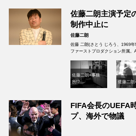
佐藤二朗主演予定
制作中止に
佐藤二朗
佐藤 二朗(さとう じろう、1969
ファーストプロダクション所属。A型
佐藤二朗×事務
所!?
佐藤二朗×
FIFA会長のUE
プ、海外で物議