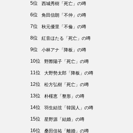
5位
西城秀樹「死亡」の噂
6位
角田信朗「不仲」の噂
7位
秋元優里「不倫」の噂
8位
紅音ほたる「死亡」の噂
9位
小林アナ「降板」の噂
10位
野際陽子「死亡」の噂
11位
大野勢太郎「降板」の噂
12位
松方弘樹「死亡」の噂
13位
朴槿恵「整形」の噂
14位
羽生結弦「韓国人」の噂
15位
星野源「結婚」の噂
16位
桑田佳祐「離婚」の噂