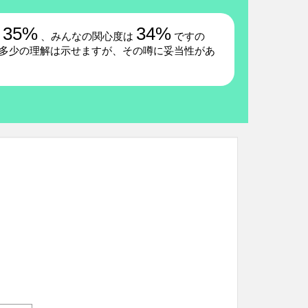
35%
34%
は
、みんなの関心度は
ですの
には多少の理解は示せますが、その噂に妥当性があ