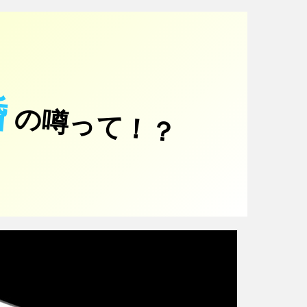
婚
の噂って！？