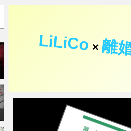
LiLiCo
離
×