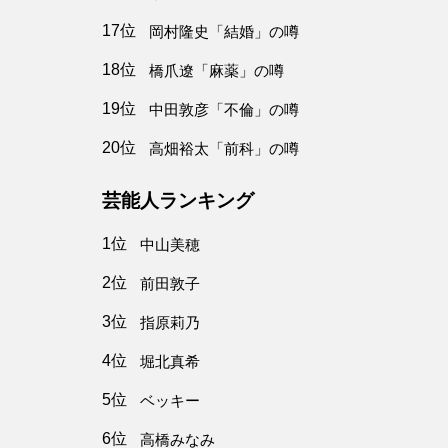
17位
岡村隆史「結婚」の噂
18位
橋爪遼「麻薬」の噂
19位
中田敦彦「不倫」の噂
20位
高畑裕太「前科」の噂
芸能人ランキング
1位
中山美穂
2位
前田敦子
3位
指原莉乃
4位
堀北真希
5位
ベッキー
6位
高橋みなみ