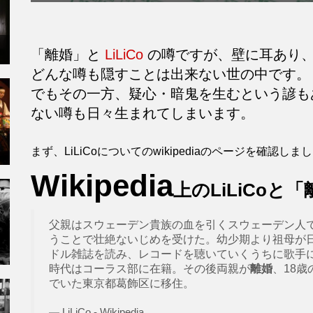
「離婚」と
LiLiCo
の噂ですが、壁に耳あり
どんな噂も隠すことは出来ない世の中です。
でもその一方、疑心・暗鬼を生むという諺も
ない噂も日々生まれてしまいます。
まず、LiLiCoについてのwikipediaのページを確認しま
Wikipedia
上のLiLiCoと
父親はスウェーデン貴族の血を引くスウェーデン人で、
うことで壮絶ないじめを受けた。幼少期より祖母が
ドル雑誌を読み、レコードを聴いていくうちに歌手
時代はコーラス部に在籍。その後両親が
離婚
、18
でいた東京都葛飾区に移住。
LiLiCo - Wikipedia