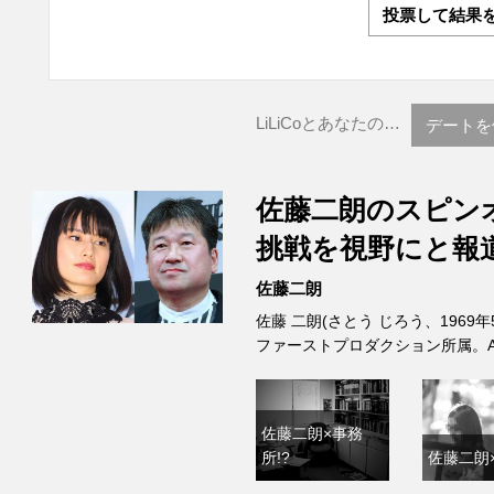
投票して結果
LiLiCoとあなたの…
デートを
佐藤二朗のスピン
挑戦を視野にと報
佐藤二朗
佐藤 二朗(さとう じろう、1969
ファーストプロダクション所属。A型
佐藤二朗×事務
所!?
佐藤二朗×