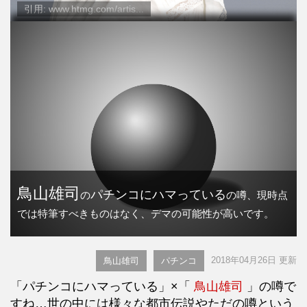
引用: www.htmg.com/artis...
鳥山雄司
パチンコにハマっている
の
の噂、現時点
では特筆すべきものはなく、デマの可能性が高いです。
2018年04月26日 更新
鳥山雄司
パチンコ
「パチンコにハマっている」×「
鳥山雄司
」の噂で
すね…世の中には様々な都市伝説やただの噂という