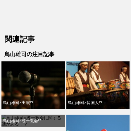
関連記事
鳥山雄司の注目記事
鳥山雄司×出演!?
鳥山雄司×韓国人!?
鳥山雄司×統一教会!?