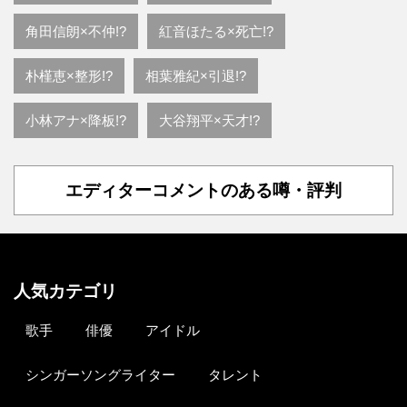
角田信朗×不仲!?
紅音ほたる×死亡!?
朴槿恵×整形!?
相葉雅紀×引退!?
小林アナ×降板!?
大谷翔平×天才!?
エディターコメントのある噂・評判
人気カテゴリ
歌手
俳優
アイドル
シンガーソングライター
タレント