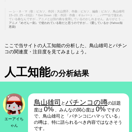
シ・ネ・マ（歌：ピカソ、作詞：大山潤子、作曲：ピカソ、編曲：ピカソ、鳥山雄司
15–23, 25 –33話） * Get Down（歌・作詞・作曲：ギルバート・ ... パ****台で使われ
ている曲なんですが…アニメとは別の曲を使用しているのかしれません。ありがとう ...
アニメ『めぞん一刻』で使われている歌だと思うのですが…《愛しているか (Yahoo知
恵袋)
ここで当サイトの人工知能の分析した、鳥山雄司とパチン
コの関連度・注目度を見てみましょう。
人工知能
の分析結果
鳥山雄司
パチンコの噂
と
の話題
0%
0%
度は
、みんなの関心度は
ですの
で、鳥山雄司と「パチンコにハマっている」
エーアイち
の噂は、特に語られるべき内容ではなさそう
ゃん
です。