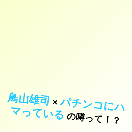
鳥山雄司
パ
チ
ン
コ
に
ハ
っ
て
い
×
マ
る
の噂って！？