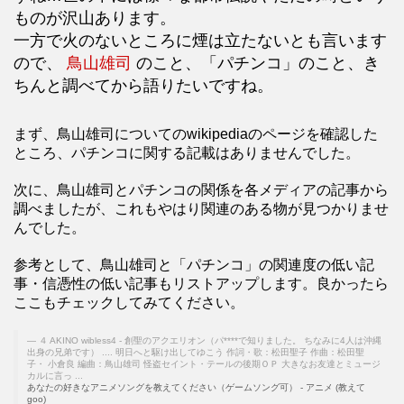
ものが沢山あります。
一方で火のないところに煙は立たないとも言います
ので、
鳥山雄司
のこと、「パチンコ」のこと、き
ちんと調べてから語りたいですね。
まず、鳥山雄司についてのwikipediaのページを確認した
ところ、パチンコに関する記載はありませんでした。
次に、鳥山雄司とパチンコの関係を各メディアの記事から
調べましたが、これもやはり関連のある物が見つかりませ
んでした。
参考として、鳥山雄司と「パチンコ」の関連度の低い記
事・信憑性の低い記事もリストアップします。良かったら
ここもチェックしてみてください。
４ AKINO wibless4 - 創聖のアクエリオン（パ****で知りました。 ちなみに4人は沖縄
出身の兄弟です） .... 明日へと駆け出してゆこう 作詞・歌：松田聖子 作曲：松田聖
子・ 小倉良 編曲：鳥山雄司 怪盗セイント・テールの後期ＯＰ 大きなお友達とミュージ
カルに言っ ...
あなたの好きなアニメソングを教えてください（ゲームソング可） - アニメ (教えて
goo)