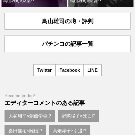
鳥山雄司×麻薬!?
鳥山雄司×熱愛!?
鳥山雄司の噂・評判
パチンコの記事一覧
Twitter
Facebook
LINE
Recommended!
エディターコメントのある記事
大谷翔平×創価学会!?
野際陽子×死亡!?
桑田佳祐×離婚!?
高畑淳子×引退!?