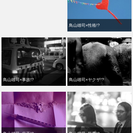
鳥山雄司×性格!?
鳥山雄司×事故!?
鳥山雄司×ヤクザ!?