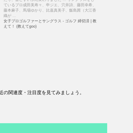
ているプロ成田美寿々、申ジエ、穴井詩、藤田幸希、
藤本麻子、馬場ゆかり、比嘉真美子、飯島茜（大江香
織が ...
女子プロゴルファーとサングラス - ゴルフ 締切済 | 教
えて！ (教えてgoo)
近の関連度・注目度を見てみましょう。