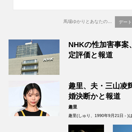
馬場ゆかりとあなたの…
デート
NHKの性加害事案
定評価と報道
趣里、夫・三山凌
婚決断かと報道
趣里
趣里(しゅり、1990年9月21日 