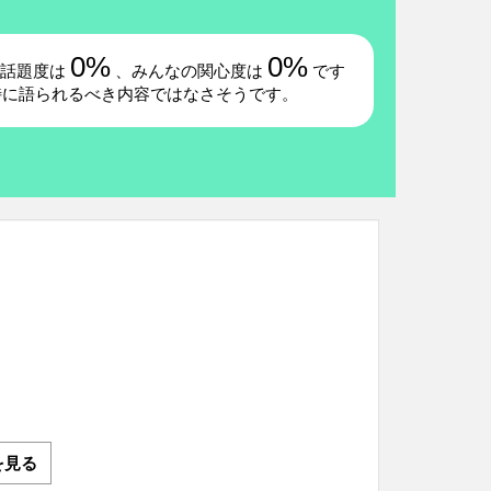
0%
0%
の話題度は
、みんなの関心度は
です
特に語られるべき内容ではなさそうです。
を見る