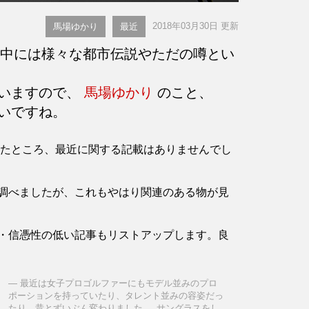
2018年03月30日 更新
馬場ゆかり
最近
中には様々な都市伝説やただの噂とい
言いますので、
馬場ゆかり
のこと、
いですね。
確認したところ、最近に関する記載はありませんでし
調べましたが、これもやはり関連のある物が見
・信憑性の低い記事もリストアップします。良
最近は女子プロゴルファーにもモデル並みのプロ
ポーションを持っていたり、タレント並みの容姿だっ
たり、昔とずいぶん変わりました ... サングラスをし