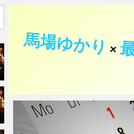
馬場ゆかり
×
ャ