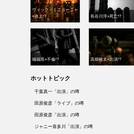
ヴィック・ミニョーニャ
×炎上!?
長谷川淳×死亡!?
城福浩×不倫!?
高畑裕太×出演!?
ホットトピック
千葉真一「出演」の噂
田原俊彦「ライブ」の噂
田原俊彦「出演」の噂
ジャニー喜多川「出演」の噂