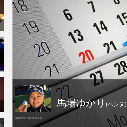
馬場ゆかり
(ベンヌ
matome.naver.jp/od...