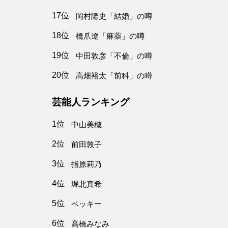
17位
岡村隆史「結婚」の噂
18位
橋爪遼「麻薬」の噂
19位
中田敦彦「不倫」の噂
20位
高畑裕太「前科」の噂
芸能人ランキング
1位
中山美穂
2位
前田敦子
3位
指原莉乃
4位
堀北真希
5位
ベッキー
6位
高橋みなみ