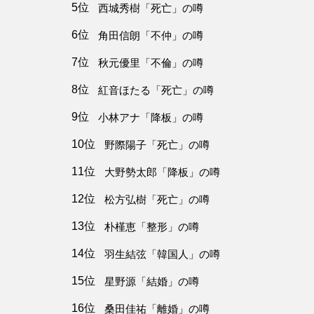
5位
西城秀樹「死亡」の噂
6位
角田信朗「不仲」の噂
7位
秋元優里「不倫」の噂
8位
紅音ほたる「死亡」の噂
9位
小林アナ「降板」の噂
10位
野際陽子「死亡」の噂
11位
大野勢太郎「降板」の噂
12位
松方弘樹「死亡」の噂
13位
朴槿恵「整形」の噂
14位
羽生結弦「韓国人」の噂
15位
星野源「結婚」の噂
16位
桑田佳祐「離婚」の噂