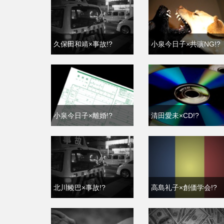
久保田和靖×事故!?
小泉今日子×共演NG!?
小泉今日子×離婚!?
清田愛未×CD!?
北川綾巴×事故!?
高島礼子×創価学会!?