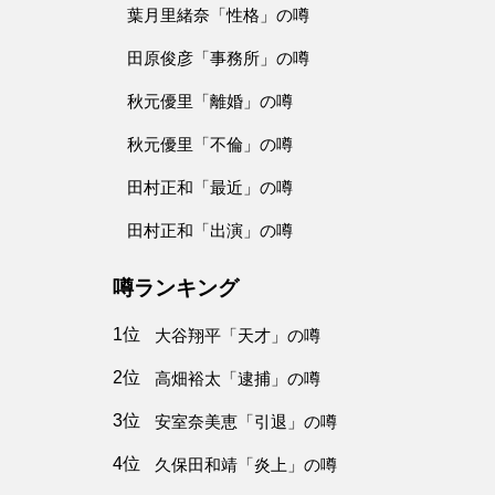
葉月里緒奈「性格」の噂
田原俊彦「事務所」の噂
秋元優里「離婚」の噂
秋元優里「不倫」の噂
田村正和「最近」の噂
田村正和「出演」の噂
噂ランキング
1位
大谷翔平「天才」の噂
2位
高畑裕太「逮捕」の噂
3位
安室奈美恵「引退」の噂
4位
久保田和靖「炎上」の噂