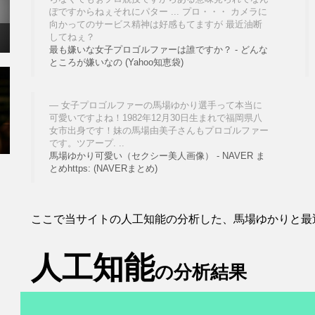
ぽですからねぇそれにパター ... プロ・・・ カメラに
向かってのサービス精神は好感もてますが 最近油断
してねぇ？
最も嫌いな女子プロゴルファーは誰ですか？ - どんな
ところが嫌いなの (Yahoo知恵袋)
女子プロゴルファーの馬場ゆかり選手って本当に
可愛いですよね！1982年12月30日生まれで福岡県八
女市出身です！妹の馬場由美子さんもプロゴルファー
です。ツアープ. ..
馬場ゆかり可愛い（セクシー美人画像） - NAVER ま
とめhttps: (NAVERまとめ)
ここで当サイトの人工知能の分析した、馬場ゆかりと最
人工知能
の分析結果