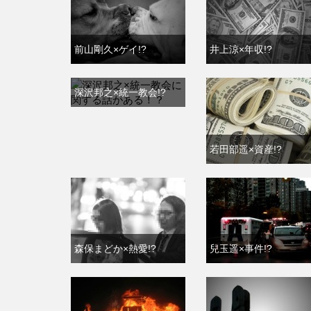
前山剛久×ゲイ!?
井上涼×年収!?
深沢邦之×統一教会!?
若田部遥×資産!?
森保まどか×熱愛!?
兒玉遥×事件!?