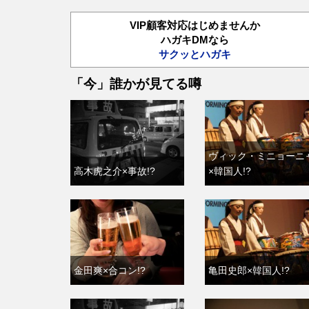
VIP顧客対応はじめませんか
ハガキDMなら
サクッとハガキ
「今」誰かが見てる噂
ヴィック・ミニョーニ
高木虎之介×事故!?
×韓国人!?
金田爽×合コン!?
亀田史郎×韓国人!?