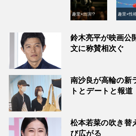
趣里×出演!?
趣里×性格
鈴木亮平が映画公
文に称賛相次ぐ
南沙良が高輪の新
トとデートと報道
松本若菜の吹き替
び広がる