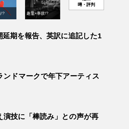
噂・評判
!?
趣里×事故!?
開延期を報告、英訳に追記した1
ランドマークで年下アーティス
え演技に「棒読み」との声が再