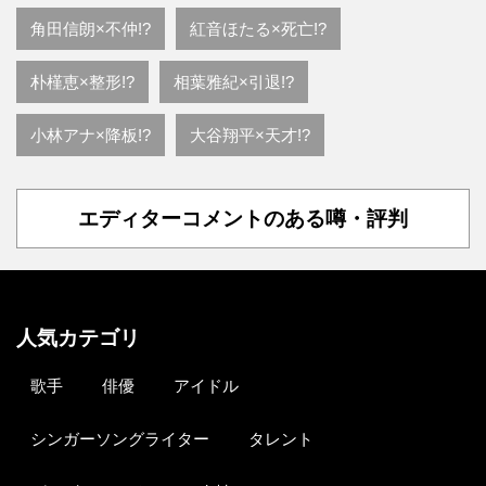
角田信朗×不仲!?
紅音ほたる×死亡!?
朴槿恵×整形!?
相葉雅紀×引退!?
小林アナ×降板!?
大谷翔平×天才!?
エディターコメントのある噂・評判
人気カテゴリ
歌手
俳優
アイドル
シンガーソングライター
タレント