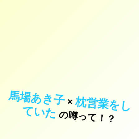
馬場あき子
枕
営
業
を
し
い
×
て
た
の噂って！？