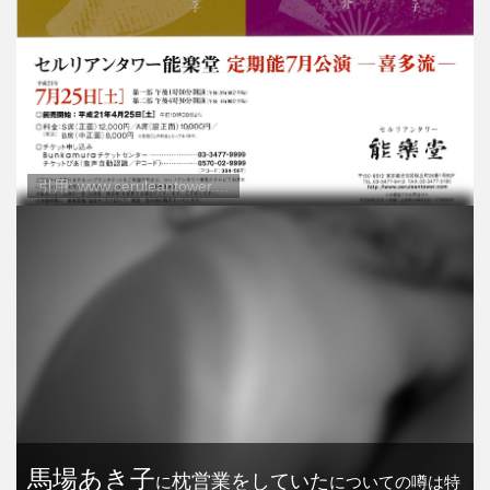
引用: www.ceruleantower....
馬場あき子
枕営業をしていた
に
についての噂は特