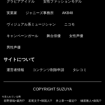
グラビアアイドル
女性ファッションモデル
実業家
ジャニーズ事務所
AKB48
ヴィジュアル系ミュージシャン
ニコモ
キャンペーンガール
舞台俳優
女性声優
男性声優
サイトについて
運営者情報
コンテンツ削除申請
タレコミ
COPYRIGHT SUZUYA
今見られている噂
前野朋哉×裁判!?
若尾文子×韓国人!?
井上章一×最近!?
樋渡雅人×病気!?