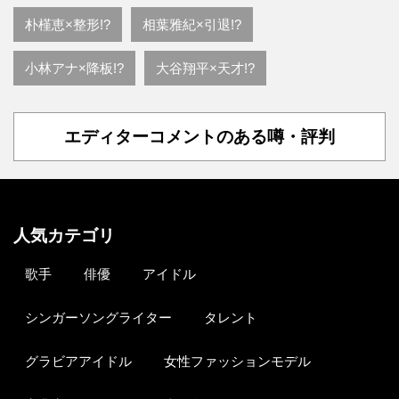
朴槿恵×整形!?
相葉雅紀×引退!?
小林アナ×降板!?
大谷翔平×天才!?
エディターコメントのある噂・評判
人気カテゴリ
歌手
俳優
アイドル
シンガーソングライター
タレント
グラビアアイドル
女性ファッションモデル