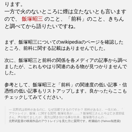
ります。
一方で火のないところに煙は立たないとも言います
ので、
飯塚昭三
のこと、「前科」のこと、きちん
と調べてから語りたいですね。
まず、飯塚昭三についてのwikipediaのページを確認した
ところ、前科に関する記載はありませんでした。
次に、飯塚昭三と前科の関係を各メディアの記事から調べ
ましたが、これもやはり関連のある物が見つかりませんで
した。
参考として、飯塚昭三と「前科」の関連度の低い記事・信
憑性の低い記事もリストアップします。良かったらここも
チェックしてみてください。
北野武は前科があるのに、なぜ活躍できるのですか？ 前科があると、一生だめ... 「
アウトレイジ、飯塚」に関する質問. 飯塚社長が.........? 飯塚昭三さんと今は亡き渡部猛
さん。声が似てましたが、貴方は聞き分ける事が出来... 飯塚雅弓さんの ...
北野武監督の映画作品のアウトレイジを見た方に質問です。村瀬組の (Yahoo知恵袋)