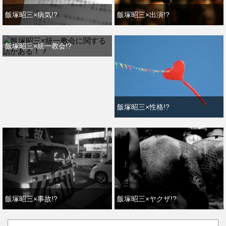
飯塚昭三×病気!?
飯塚昭三×出演!?
飯塚昭三×統一教会!?
飯塚昭三×性格!?
飯塚昭三×事故!?
飯塚昭三×ヤクザ!?