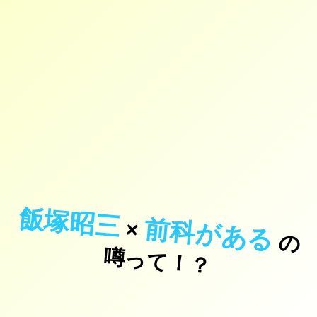
飯塚昭三
前科がある
×
の
っ
て
！
噂
？