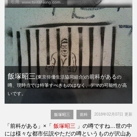
引用: www.tv-ranking.com...
飯塚昭三
前科がある
(東京俳優生活協同組合)の
の
噂、現時点では特筆すべきものはなく、デマの可能性が高
いです。
2018年02月07日 更新
飯塚昭三
前科
「前科がある」×「
飯塚昭三
」の噂ですね…世の中
には様々な都市伝説やただの噂というものが沢山あ