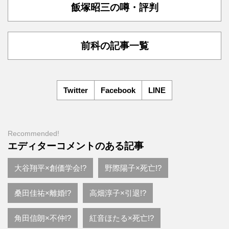
飯塚昭三の噂・評判
前科の記事一覧
Twitter
Facebook
LINE
Recommended!
エディターコメントのある記事
大谷翔平×創価学会!?
野際陽子×死亡!?
桑田佳祐×離婚!?
高畑淳子×引退!?
角田信朗×不仲!?
紅音ほたる×死亡!?