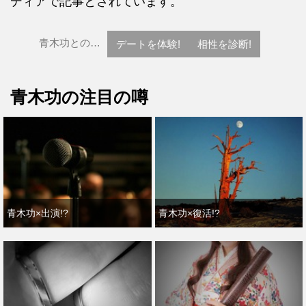
ディアで記事とされています。
青木功との…
デートを体験!
相性を診断!
青木功の注目の噂
青木功×出演!?
青木功×復活!?