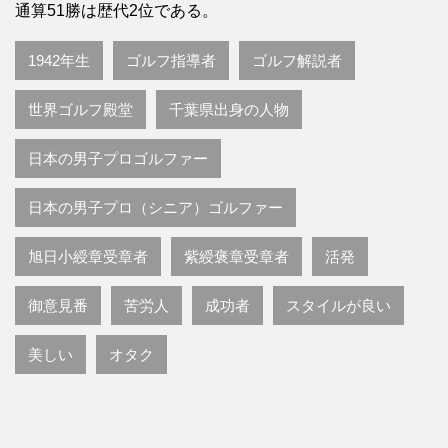
通算51勝は歴代2位である。
1942年生
ゴルフ指導者
ゴルフ解説者
世界ゴルフ殿堂
千葉県出身の人物
日本の男子プロゴルファー
日本の男子プロ（シニア）ゴルファー
旭日小綬章受章者
紫綬褒章受章者
活発
御意見番
苦労人
成功者
スタイルが良い
美しい
オタク