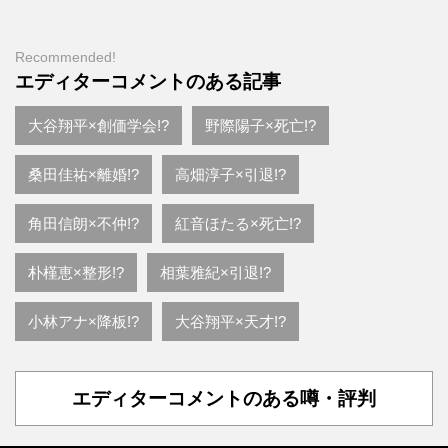
Recommended!
エディターコメントのある記事
大谷翔平×創価学会!?
野際陽子×死亡!?
桑田佳祐×離婚!?
高畑淳子×引退!?
角田信朗×不仲!?
紅音ほたる×死亡!?
朴槿恵×整形!?
相葉雅紀×引退!?
小林アナ×降板!?
大谷翔平×天才!?
エディターコメントのある噂・評判