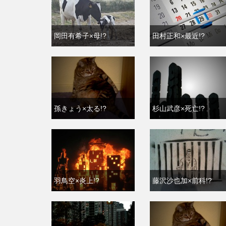
岡田有希子×母!?
田村正和×最近!?
孫きょう×太る!?
杉山武彦×死亡!?
羽鳥空×炎上!?
藤沢沙也加×前科!?