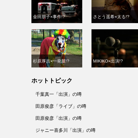
金田朋子×事件!?
さとう遥希×太る!?
杉原厚吉×一発屋!?
MIKIKO×出演!?
ホットトピック
千葉真一「出演」の噂
田原俊彦「ライブ」の噂
田原俊彦「出演」の噂
ジャニー喜多川「出演」の噂