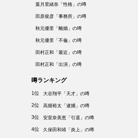
葉月里緒奈「性格」の噂
田原俊彦「事務所」の噂
秋元優里「離婚」の噂
秋元優里「不倫」の噂
田村正和「最近」の噂
田村正和「出演」の噂
噂ランキング
1位
大谷翔平「天才」の噂
2位
高畑裕太「逮捕」の噂
3位
安室奈美恵「引退」の噂
4位
久保田和靖「炎上」の噂