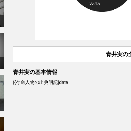
36.4%
青井実の
青井実の基本情報
{{存命人物の出典明記|date