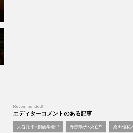
Recommended!
エディターコメントのある記事
大谷翔平×創価学会!?
野際陽子×死亡!?
桑田佳祐×