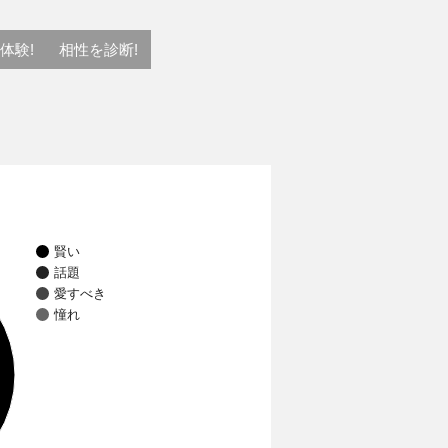
体験!
相性を診断!
賢い
話題
愛すべき
憧れ