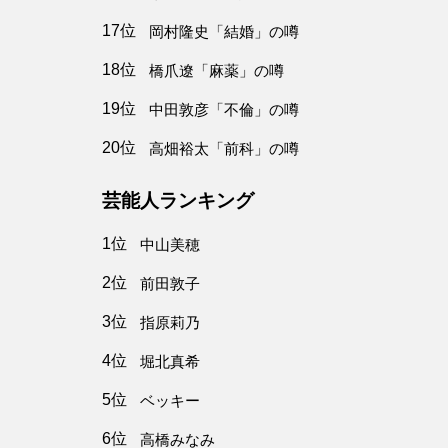
17位
岡村隆史「結婚」の噂
18位
橋爪遼「麻薬」の噂
19位
中田敦彦「不倫」の噂
20位
高畑裕太「前科」の噂
芸能人ランキング
1位
中山美穂
2位
前田敦子
3位
指原莉乃
4位
堀北真希
5位
ベッキー
6位
高橋みなみ