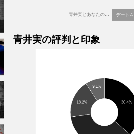
青井実とあなたの…
デートを
青井実の評判と印象
9.1%
18.2%
36.4%