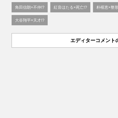
角田信朗×不仲!?
紅音ほたる×死亡!?
朴槿恵×整形
大谷翔平×天才!?
エディターコメント