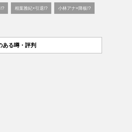
!?
相葉雅紀×引退!?
小林アナ×降板!?
のある噂・評判