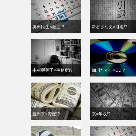
奥田民生×最近!?
新谷さなえ×引退!?
中村榮美子×事務所!?
細川たかし×CD!?
豊田亨×資産!?
京×年収!?