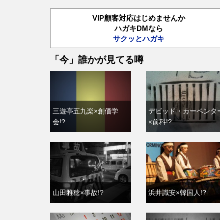
VIP顧客対応はじめませんか
ハガキDMなら
サクッとハガキ
「今」誰かが見てる噂
三遊亭五九楽×創価学
デビッド・カーペンタ
会!?
×前科!?
山田雅稔×事故!?
浜井識安×韓国人!?