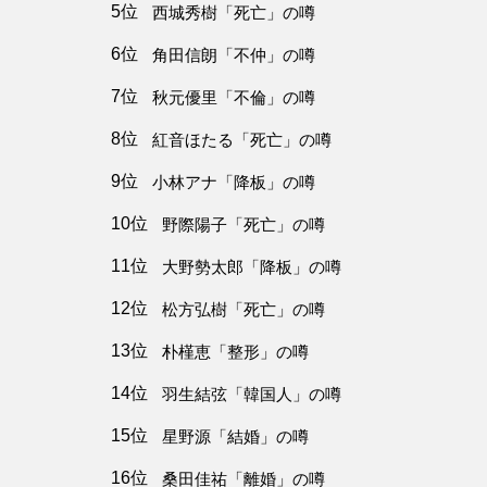
5位
西城秀樹「死亡」の噂
6位
角田信朗「不仲」の噂
7位
秋元優里「不倫」の噂
8位
紅音ほたる「死亡」の噂
9位
小林アナ「降板」の噂
10位
野際陽子「死亡」の噂
11位
大野勢太郎「降板」の噂
12位
松方弘樹「死亡」の噂
13位
朴槿恵「整形」の噂
14位
羽生結弦「韓国人」の噂
15位
星野源「結婚」の噂
16位
桑田佳祐「離婚」の噂