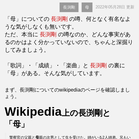
2022年05月28日 更新
長渕剛
母
「母」についての
長渕剛
の噂、何となく有名なよ
うな気がしなくも無いです。
ただ、本当に
長渕剛
の噂なのか、どんな事実があ
るのかはよく分かっていないので、ちゃんと深掘り
してみましょう。
「歌詞」・「成績」・「楽曲」と
長渕剛
の裏に
「母」がある。そんな気がしています。
まず、長渕剛についてのwikipediaのページを確認しまし
ょう。
Wikipedia
上の長渕剛と
「母」
警察官の父親と
母
親の次男として生を受けた。姉がいる2人姉弟。兄もい