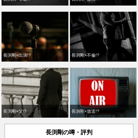
長渕剛×出演!?
長渕剛×不倫!?
長渕剛×父!?
長渕剛×放送!?
長渕剛の噂・評判