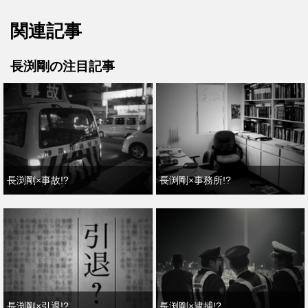
関連記事
長渕剛の注目記事
長渕剛×事故!?
長渕剛×事務所!?
長渕剛×引退!?
長渕剛×逮捕!?