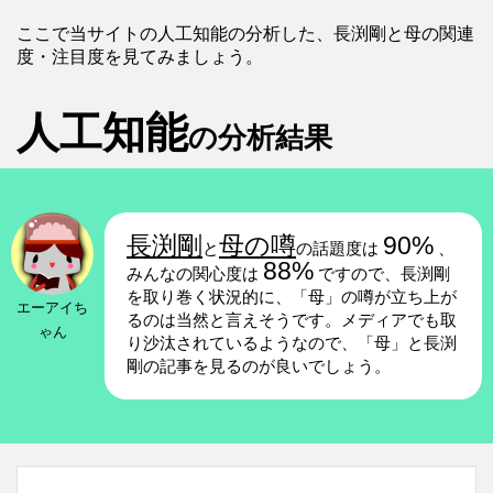
ここで当サイトの人工知能の分析した、長渕剛と母の関連
度・注目度を見てみましょう。
人工知能
の分析結果
長渕剛
母の噂
90%
と
の話題度は
、
88%
みんなの関心度は
ですので、長渕剛
を取り巻く状況的に、「母」の噂が立ち上が
エーアイち
るのは当然と言えそうです。メディアでも取
ゃん
り沙汰されているようなので、「母」と長渕
剛の記事を見るのが良いでしょう。