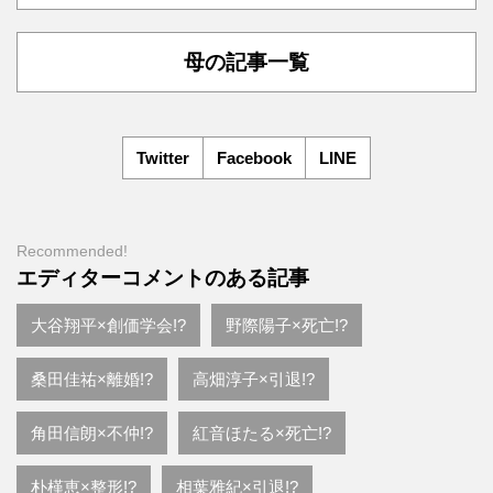
母の記事一覧
Twitter
Facebook
LINE
Recommended!
エディターコメントのある記事
大谷翔平×創価学会!?
野際陽子×死亡!?
桑田佳祐×離婚!?
高畑淳子×引退!?
角田信朗×不仲!?
紅音ほたる×死亡!?
朴槿恵×整形!?
相葉雅紀×引退!?