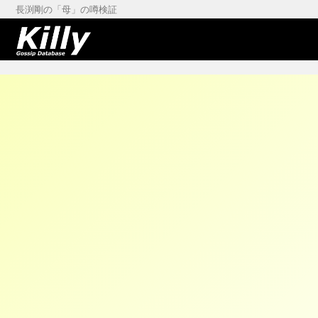
長渕剛の「母」の噂検証