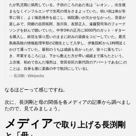
たが乳児期に病死している。子供のころのあだ名は「レオン」。出生後
まもなくインフルエンザで生死の境をさまよっていた。幼い頃は体が非
常に弱く、よく喘息発作を起こし、病院通いが欠かせなかった。音楽が
楽しみで、同郷の吉田拓郎、加川良、友部正人、遠藤賢司等のフォーク
ソングを好んで聴いていた。中学3年の正月に3000円のガット・ギター
を購入し、鉄弦を張り思いのままに好みの楽曲をコピーしていた。鹿児
島南高校の情報処理学部の2期生として入学し、伊集院町から1時間近く
かけて通っていた。最初のうちは成績も良かったが、徐々に落ちてい
き、卒業するころには、下から数えた方が早い成績まで落ちたという。
上京後、初めて住んだ場所は、世田谷区の新代田のアパートである(この
ことは、自身も後に楽曲の中で歌詞にしている)。
長渕剛 - Wikipedia
なるほどーって感じですね。
次に、長渕剛と母の関係を各メディアの記事から調べまし
たので、見てみましょう。
メディア
で取り上げる長渕剛
と「母」