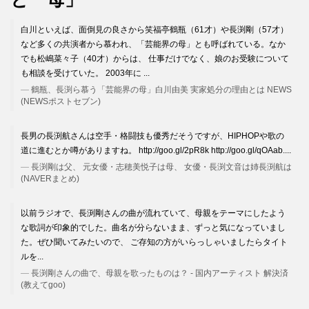
白川といえば、面倒見の良さから笑福亭鶴瓶（61才）や長渕剛（57才）
など多くの共演者から慕われ、「芸能界の母」とも呼ばれている。なか
でも松嶋菜々子（40才）からは、 仕事だけでなく、娘のお受験について
も相談を受けていた。 2003年に ...
鶴瓶、長渕ら慕う「芸能界の母」白川由美 実家処分の理由とは NEWS
(NEWSポストセブン)
長男の長渕航さんは空手・格闘技も優秀だそうですが、HIPHOPや歌の
道に進むとか噂がありますね。 http://goo.gl/2pR8k http://goo.gl/qOAab....
長渕剛は父、 元女優・志穂美悦子は母、 女優・長渕文音は姉長渕航は
(NAVERまとめ)
以前ラジオで、長渕剛さんの曲が流れていて、母親をテーマにしたよう
な歌詞が印象的でした。曲名が分らないまま、ずっと気になっていまし
た。ぜひ聞いてみたいので、 ご存知の方がいらっしゃいましたらタイト
ルを...
長渕剛さんの曲で、母親を歌ったものは？ - 国内アーティスト 解決済
(教えてgoo)