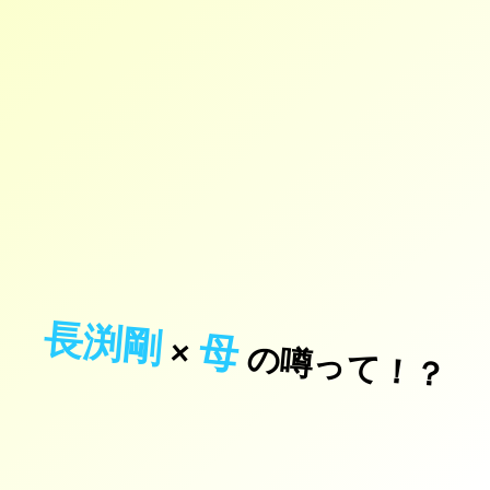
長渕剛
母
×
の噂って！？