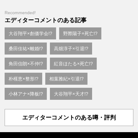
Recommended!
エディターコメントのある記事
大谷翔平×創価学会!?
野際陽子×死亡!?
桑田佳祐×離婚!?
高畑淳子×引退!?
角田信朗×不仲!?
紅音ほたる×死亡!?
朴槿恵×整形!?
相葉雅紀×引退!?
小林アナ×降板!?
大谷翔平×天才!?
エディターコメントのある噂・評判