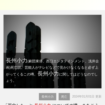
長州小力
(劇団東俳、西口エンタテインメント、浅井企
画)死亡説。芸能人がテレビなどで見かけなくなると必ず上
長州小力
がってくるこの噂。
に関してはどうなのでし
ょう。
2024年01月01日 更新
長州小力
死亡