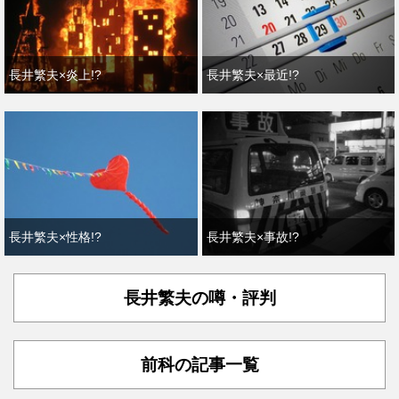
長井繁夫×炎上!?
長井繁夫×最近!?
長井繁夫×性格!?
長井繁夫×事故!?
長井繁夫の噂・評判
前科の記事一覧