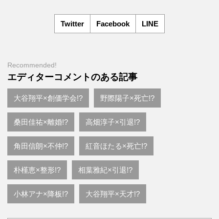
Twitter
Facebook
LINE
Recommended!
エディターコメントのある記事
大谷翔平×創価学会!?
野際陽子×死亡!?
桑田佳祐×離婚!?
高畑淳子×引退!?
角田信朗×不仲!?
紅音ほたる×死亡!?
朴槿恵×整形!?
相葉雅紀×引退!?
小林アナ×降板!?
大谷翔平×天才!?