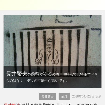
長井繁夫
前科がある
の
の噂、現時点では特筆すべき
ものはなく、デマの可能性が高いです。
2018年04月29日 更新
長井繁夫
前科