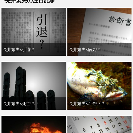
長井繁夫の注目記事
長井繁夫×引退!?
長井繁夫×病気!?
長井繁夫×死亡!?
長井繁夫×キモい!?