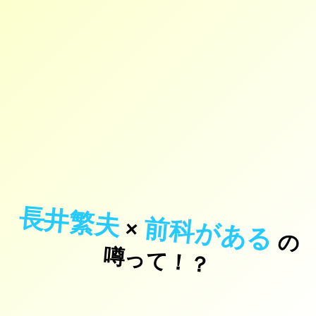
長井繁夫
前科がある
×
の
っ
て
！
噂
？