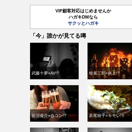
VIP顧客対応はじめませんか
ハガキDMなら
サクッとハガキ
「今」誰かが見てる噂
武藤十夢×AV!?
桂雀三郎×炎上!?
岩沼俊介×合コン!?
若尾桂子×キモい!?