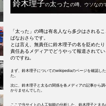
鈴木理子
太った
の
の噂、ウソなの
「太った」の噂は有名人なら多少はされるこ
ばなおさらです。
とは言え、無責任に鈴木理子の名を貶めたり
責任あるメディアでどうやって報道されてい
のですね。
まず、鈴木理子についてのwikipediaのページを確
た。
次に、鈴木理子と太るの関係を各メディアの記事から調
かりませんでした。
ここで当サイトの人工知能の分析した、鈴木理子と太る