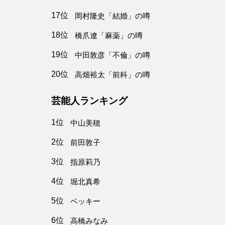
17位
岡村隆史「結婚」の噂
18位
橋爪遼「麻薬」の噂
19位
中田敦彦「不倫」の噂
20位
高畑裕太「前科」の噂
芸能人ランキング
1位
中山美穂
2位
前田敦子
3位
指原莉乃
4位
堀北真希
5位
ベッキー
6位
高橋みなみ