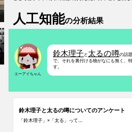
人工知能
の分析結果
鈴木理子
太るの噂
と
の話
で、それを裏付ける物がなにも無く、
す。
エーアイちゃん
鈴木理子と太るの噂についてのアンケート
「鈴木理子」×「太る」って…