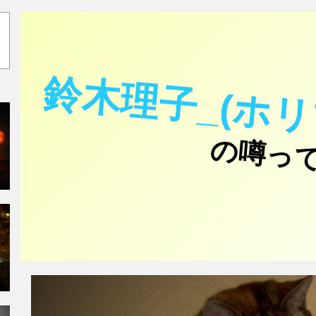
鈴木理子_(ホリ
の噂っ