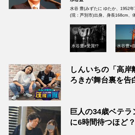
水谷 豊(みずたに ゆたか、1952
(現：芦別市)出身。身長168cm
水谷豊×受賞!?
水谷豊×復
しんいちの「高岸
ろきが舞台裏を告
巨人の34歳ベテラ
に6時間待つほど