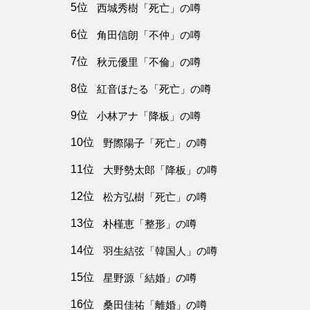
5位
西城秀樹「死亡」の噂
6位
角田信朗「不仲」の噂
7位
秋元優里「不倫」の噂
8位
紅音ほたる「死亡」の噂
9位
小林アナ「降板」の噂
10位
野際陽子「死亡」の噂
11位
大野勢太郎「降板」の噂
12位
松方弘樹「死亡」の噂
13位
朴槿恵「整形」の噂
14位
羽生結弦「韓国人」の噂
15位
星野源「結婚」の噂
16位
桑田佳祐「離婚」の噂