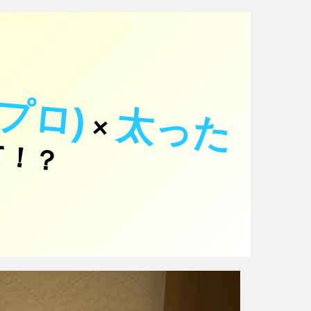
プロ)
太った
×
て！？