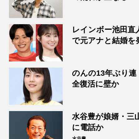
レインボー池田直
で元アナと結婚を
のんの13年ぶり連
全復活に壁か
水谷豊が娘婿・三
に電話か
水谷豊