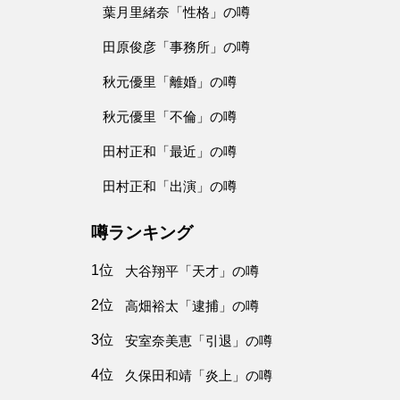
葉月里緒奈「性格」の噂
田原俊彦「事務所」の噂
秋元優里「離婚」の噂
秋元優里「不倫」の噂
田村正和「最近」の噂
田村正和「出演」の噂
噂ランキング
1位
大谷翔平「天才」の噂
2位
高畑裕太「逮捕」の噂
3位
安室奈美恵「引退」の噂
4位
久保田和靖「炎上」の噂