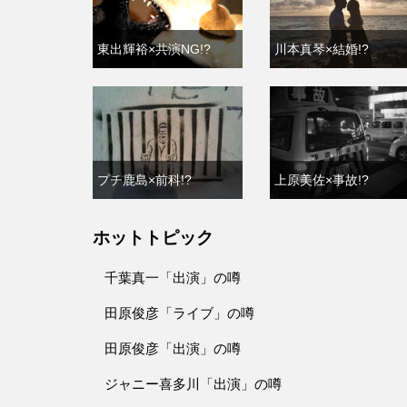
東出輝裕×共演NG!?
川本真琴×結婚!?
プチ鹿島×前科!?
上原美佐×事故!?
ホットトピック
千葉真一「出演」の噂
田原俊彦「ライブ」の噂
田原俊彦「出演」の噂
ジャニー喜多川「出演」の噂