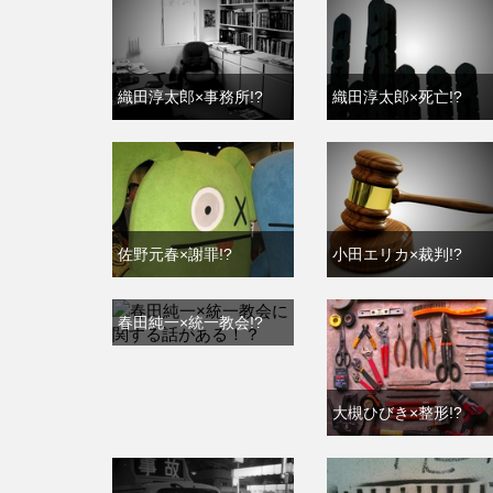
織田淳太郎×事務所!?
織田淳太郎×死亡!?
佐野元春×謝罪!?
小田エリカ×裁判!?
春田純一×統一教会!?
大槻ひびき×整形!?