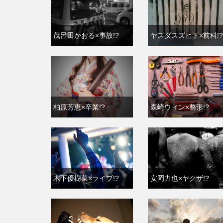
茂呂田かおる×事故!?
ヤスダスズヒト×前科!?
柏原芳恵×卒業!?
森崎ウィン×整形!?
木下優樹菜×ライブ!?
安岡力也×ヤクザ!?