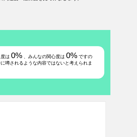
0%
0%
題度は
、みんなの関心度は
ですの
特に噂されるような内容ではないと考えられま