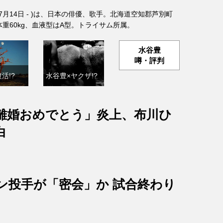
年7月14日 - )は、日本の俳優、歌手。北海道空知郡芦別町
、体重60kg、血液型はA型。トライサム所属。
水谷豊
噂・評判
活!?
水谷豊×ヤクザ!?
離婚おめでとう」炎上、布川ひ
白
ン投手が「密会」か 試合終わり
？