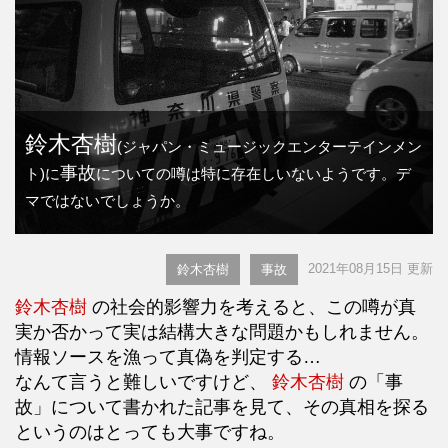
鈴木杏樹
(ジャパン・ミュージックエンターテインメン
事故
ト)に
についての噂は特に存在しいないようです。デ
マではないでしょうか。
2021年08月15日 更新
鈴木杏樹
事故
鈴木杏樹
の社会的影響力を考えると、この噂が真
実か否かって実は結構大きな問題かもしれません。
情報ソースを漁って真偽を判定する…
なんて言うと難しいですけど、
鈴木杏樹
の「事
故」について書かれた記事を見て、その真相を探る
というのはとっても大事ですね。