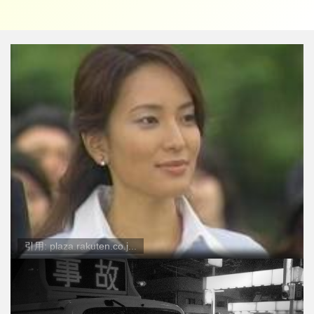
引用: plaza.rakuten.co.j...