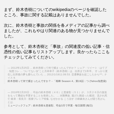
まず、鈴木杏樹についてのwikipediaのページを確認した
ところ、事故に関する記載はありませんでした。
次に、鈴木杏樹と事故の関係を各メディアの記事から調べ
ましたが、これもやはり関連のある物が見つかりませんで
した。
参考として、鈴木杏樹と「事故」の関連度の低い記事・信
憑性の低い記事もリストアップします。良かったらここも
チェックしてみてください。
2012年1月25日 ... 鈴木杏樹って何で捕まったんですか？ シェア · ツイート · はてブ
· 知恵コレ ... ついてない女”こと月本幸子（鈴木杏樹）は、出所まで1年半。 すっかり更
生し出所後の夢も膨らんでいた ... 2012/1/1911:08:53. 交通事故を起こしたから^^;. ナ
イス 9.
鈴木杏樹って何で捕まったんですか？ - 「相棒 Season 4」第19話：つ (Yahoo知恵袋)
2016年2月20日 ... 司会の鈴木杏樹（４６）と恵俊彰（５１）が、３月２６日の放送
をもって番組を卒業することを発表した。 ... 水難事故. 逃げた鵜追った船頭、流され死
亡 岐阜・長良川 · 医療プレミア特集. なぜかかる こう治す 小林麻央さんが闘う乳がん
とは.
ミュージックフェア：鈴木杏樹＆恵俊彰、司会3月で卒業 - 毎日新聞 (毎日)