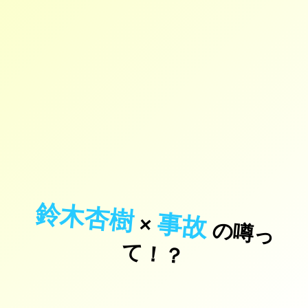
鈴木杏樹
事故
×
の
噂
っ
！
て
？