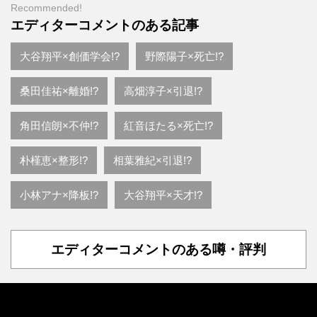
Recommended!
エディターコメントのある記事
大谷翔平×創価学会!?
野際陽子×死亡!?
桑田佳祐×離婚!?
高畑淳子×引退!?
角田信朗×不仲!?
紅音ほたる×死亡!?
朴槿恵×整形!?
相葉雅紀×引退!?
小林アナ×降板!?
大谷翔平×天才!?
エディターコメントのある噂・評判