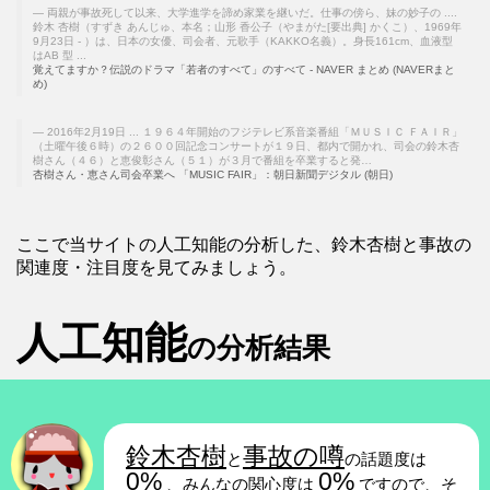
両親が事故死して以来、大学進学を諦め家業を継いだ。仕事の傍ら、妹の妙子の ....
鈴木 杏樹（すずき あんじゅ、本名；山形 香公子（やまがた[要出典] かくこ）、1969年
9月23日 ‐ ）は、日本の女優、司会者、元歌手（KAKKO名義）。身長161cm、血液型
はAB 型 ...
覚えてますか？伝説のドラマ「若者のすべて」のすべて - NAVER まとめ (NAVERまと
め)
2016年2月19日 ... １９６４年開始のフジテレビ系音楽番組「ＭＵＳＩＣ ＦＡＩＲ」
（土曜午後６時）の２６００回記念コンサートが１９日、都内で開かれ、司会の鈴木杏
樹さん（４６）と恵俊彰さん（５１）が３月で番組を卒業すると発…
杏樹さん・恵さん司会卒業へ 「MUSIC FAIR」：朝日新聞デジタル (朝日)
ここで当サイトの人工知能の分析した、鈴木杏樹と事故の
関連度・注目度を見てみましょう。
人工知能
の分析結果
鈴木杏樹
事故の噂
と
の話題度は
0%
0%
、みんなの関心度は
ですので、そ