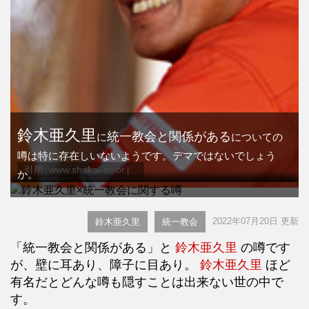
鈴木亜久里
統一教会と関係がある
に
についての
噂は特に存在しいないようです。デマではないでしょう
引用: www.shakai-sc.or.j...
か。
2022年07月20日 更新
鈴木亜久里
統一教会
「統一教会と関係がある」と
鈴木亜久里
の噂です
が、壁に耳あり、障子に目あり。
鈴木亜久里
ほど
有名だとどんな噂も隠すことは出来ない世の中で
す。