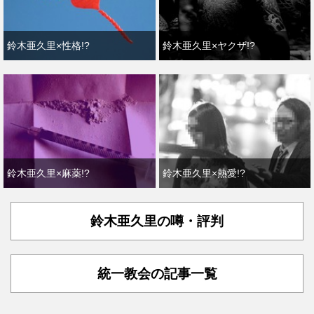
鈴木亜久里×性格!?
鈴木亜久里×ヤクザ!?
鈴木亜久里×麻薬!?
鈴木亜久里×熱愛!?
鈴木亜久里の噂・評判
統一教会の記事一覧