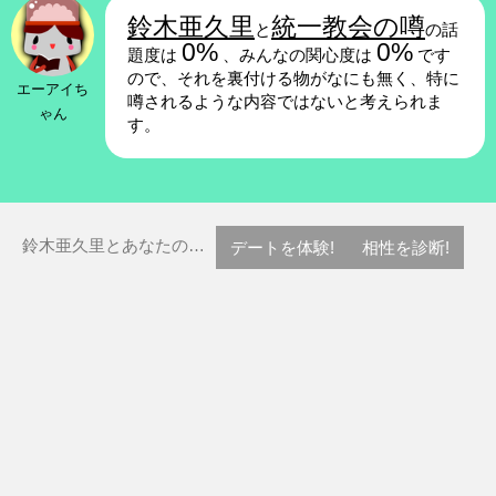
鈴木亜久里
統一教会の噂
と
の話
0%
0%
題度は
、みんなの関心度は
です
ので、それを裏付ける物がなにも無く、特に
エーアイち
噂されるような内容ではないと考えられま
ゃん
す。
鈴木亜久里とあなたの…
デートを体験!
相性を診断!