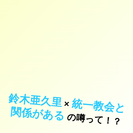
鈴木亜久里
統
一
教
会
と
係
が
あ
×
関
る
の噂って！？