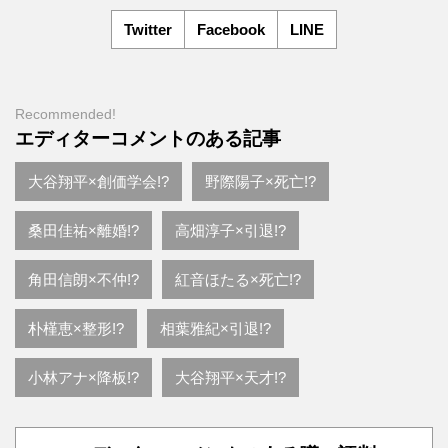
Twitter
Facebook
LINE
Recommended!
エディターコメントのある記事
大谷翔平×創価学会!?
野際陽子×死亡!?
桑田佳祐×離婚!?
高畑淳子×引退!?
角田信朗×不仲!?
紅音ほたる×死亡!?
朴槿恵×整形!?
相葉雅紀×引退!?
小林アナ×降板!?
大谷翔平×天才!?