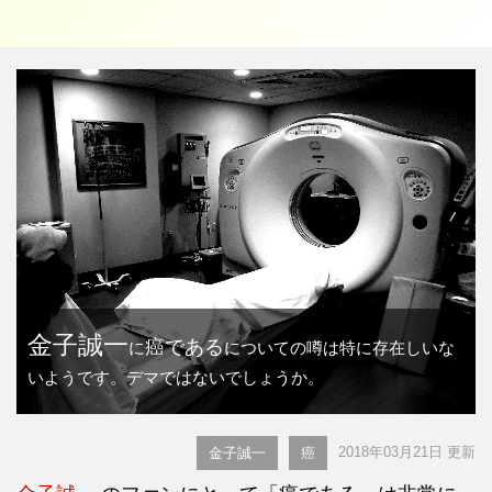
金子誠一
癌である
に
についての噂は特に存在しいな
いようです。デマではないでしょうか。
2018年03月21日 更新
金子誠一
癌