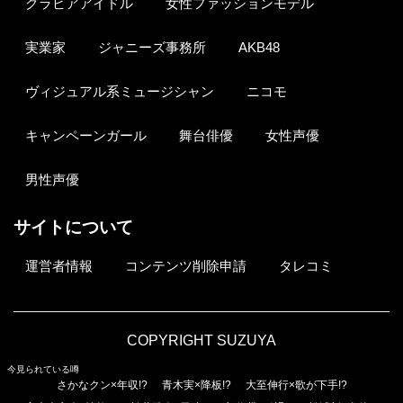
グラビアアイドル
女性ファッションモデル
実業家
ジャニーズ事務所
AKB48
ヴィジュアル系ミュージシャン
ニコモ
キャンペーンガール
舞台俳優
女性声優
男性声優
サイトについて
運営者情報
コンテンツ削除申請
タレコミ
COPYRIGHT SUZUYA
今見られている噂
さかなクン×年収!?
青木実×降板!?
大至伸行×歌が下手!?