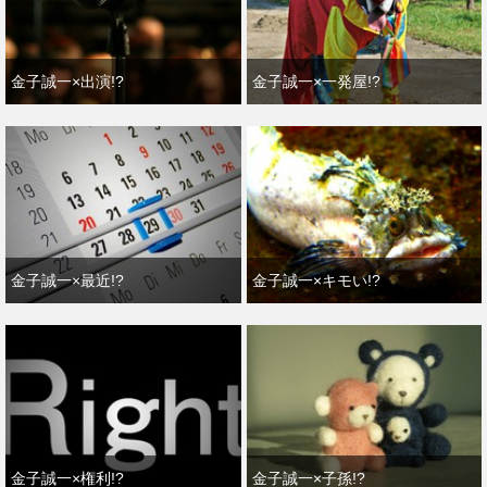
金子誠一×出演!?
金子誠一×一発屋!?
金子誠一×最近!?
金子誠一×キモい!?
金子誠一×権利!?
金子誠一×子孫!?