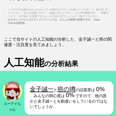
モデルの山田みおちゃんがしている時計のブランドを教えてください☆ · 株 IPO 当
たりやすい、または当選しやすい、抽選に当たりやすい、などIPO銘柄を手... 「和製カ
ンセコ」 金子誠一が活躍できなかったのはなぜでしょうか？ 私がベランダに ...
ボルタレンゲルとゼスタッククリームでは、どちらが鎮痛の効果が大き ...https:
(Yahoo知恵袋)
ここで当サイトの人工知能の分析した、金子誠一と癌の関
連度・注目度を見てみましょう。
人工知能
の分析結果
金子誠一
癌の噂
0%
と
の話題度は
0%
、みんなの関心度は
ですので、他の誰
かと金子誠一とを勘違いをしているのではな
エーアイち
いでしょうか。
ゃん