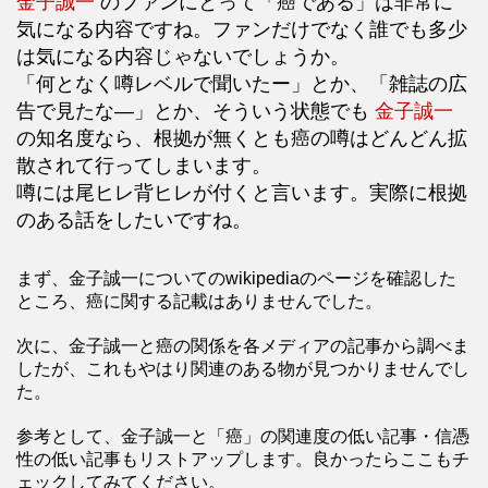
金子誠一
のファンにとって「癌である」は非常に
気になる内容ですね。ファンだけでなく誰でも多少
は気になる内容じゃないでしょうか。
「何となく噂レベルで聞いたー」とか、「雑誌の広
告で見たな―」とか、そういう状態でも
金子誠一
の知名度なら、根拠が無くとも癌の噂はどんどん拡
散されて行ってしまいます。
噂には尾ヒレ背ヒレが付くと言います。実際に根拠
のある話をしたいですね。
まず、金子誠一についてのwikipediaのページを確認した
ところ、癌に関する記載はありませんでした。
次に、金子誠一と癌の関係を各メディアの記事から調べま
したが、これもやはり関連のある物が見つかりませんでし
た。
参考として、金子誠一と「癌」の関連度の低い記事・信憑
性の低い記事もリストアップします。良かったらここもチ
ェックしてみてください。