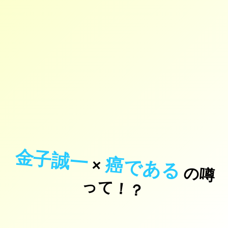
金子誠一
癌である
×
の
噂
て
！
っ
？