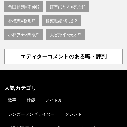
角田信朗×不仲!?
紅音ほたる×死亡!?
朴槿恵×整形!?
相葉雅紀×引退!?
小林アナ×降板!?
大谷翔平×天才!?
エディターコメントのある噂・評判
人気カテゴリ
歌手
俳優
アイドル
シンガーソングライター
タレント