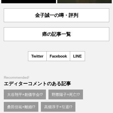
金子誠一の噂・評判
癌の記事一覧
Twitter
Facebook
LINE
Recommended!
エディターコメントのある記事
大谷翔平×創価学会!?
野際陽子×死亡!?
桑田佳祐×離婚!?
高畑淳子×引退!?