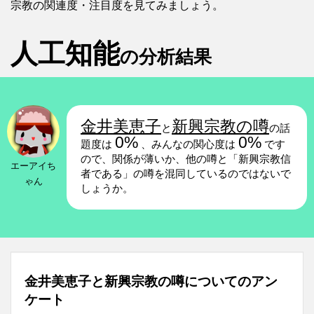
宗教の関連度・注目度を見てみましょう。
人工知能
の分析結果
金井美恵子
新興宗教の噂
と
の話
0%
0%
題度は
、みんなの関心度は
です
ので、関係が薄いか、他の噂と「新興宗教信
エーアイち
者である」の噂を混同しているのではないで
ゃん
しょうか。
金井美恵子と新興宗教の噂についてのアン
ケート