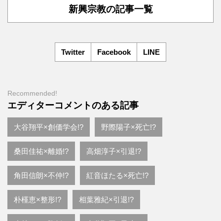
新興宗教の記事一覧
Twitter
Facebook
LINE
Recommended!
エディターコメントのある記事
大谷翔平×創価学会!?
野際陽子×死亡!?
桑田佳祐×離婚!?
高畑淳子×引退!?
角田信朗×不仲!?
紅音ほたる×死亡!?
朴槿恵×整形!?
相葉雅紀×引退!?