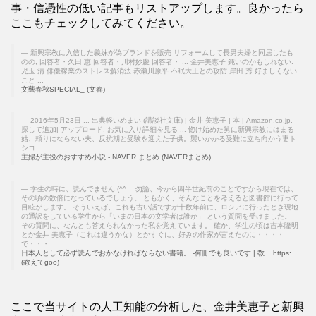
事・信憑性の低い記事もリストアップします。良かったら
ここもチェックしてみてください。
新興宗教に入信した義妹が偽ブランドを販売 リフォームして長男夫婦と同居したも
のの, 回答者・久田 恵 回答者・川村妙慶 回答者・ ... 金井美恵子 鈍いのかもしれない.
児玉 清 俳優稼業のストレス解消法 赤瀬川原平 不眠大王との攻防 岸田 秀 好ましくない
こと ...
文藝春秋SPECIAL_ (文春)
2016年5月23日 ... 出典軽いめまい (講談社文庫) | 金井 美恵子 | 本 | Amazon.co.jp.
探して追加| アップロード. お気に入り詳細を見る ... 惚け始めた舅に新興宗教にはまる
姑、頼りにならない夫、反抗期と受験を迎えた子供。襲いかかる受難に立ち向かう妻ト
シコ ...
主婦が主役のおすすめ小説 - NAVER まとめ (NAVERまとめ)
学生の時に、読んでません (^^ゞ 勿論、今から四半世紀前のことですから現在では、
その頃の数倍になっているでしょう。 ともかく、そんなことを考えると図書館に行って
目眩がします。 そういえば、これも古い話ですが十数年前に、ロシアに行ったとき現地
の通訳をしている学生から「いまの日本の文学者は誰か」 という質問を受けました。
その質問に、なんとも答えられなかった私を覚えています。 確か、学生の頃は吉本隆明
とか金井 美恵子（これは違うかな）とかすぐに、好みの作家が言えたのに・・・・
で・・・
日本人として必ず読んでおかなければならない書籍。 -何冊でも良いです | 教 ...https:
(教えてgoo)
ここで当サイトの人工知能の分析した、金井美恵子と新興