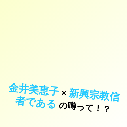
金井美恵子
新
興
宗
教
信
で
あ
×
者
る
の噂って！？