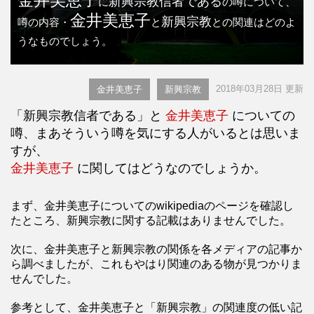
金井美恵子
新興宗教信者である
に
の噂について、
金井美恵子
新興宗教
噂の内容・
と
との関連はどのよ
うなものでしょう。
2018年03月28日 更新
金井美恵子
新興宗教
「新興宗教信者である」と
金井美恵子
についての
噂、まあそういう噂を気にする人がいるとは思いま
すが、
金井美恵子
に関してはどうなのでしょうか。
まず、金井美恵子についてのwikipediaのページを確認し
たところ、新興宗教に関する記載はありませんでした。
次に、金井美恵子と新興宗教の関係を各メディアの記事か
ら調べましたが、これもやはり関連のある物が見つかりま
せんでした。
参考として、金井美恵子と「新興宗教」の関連度の低い記