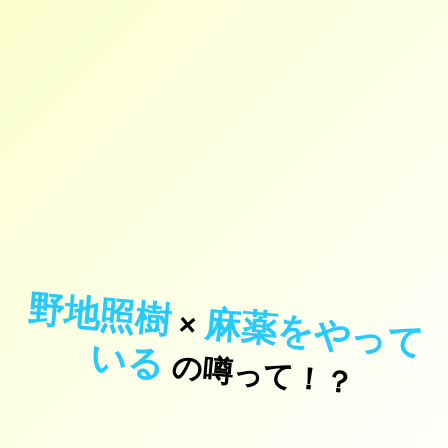
野地照樹
麻
薬
を
や
っ
て
×
い
る
の噂って！？