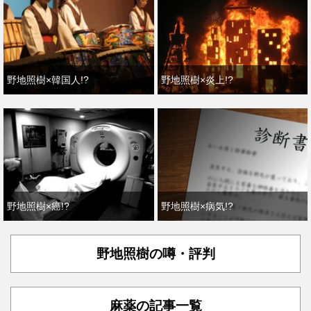
野地照樹×韓国人!?
野地照樹×炎上!?
野地照樹×癌!?
野地照樹×病気!?
野地照樹の噂・評判
麻薬の記事一覧