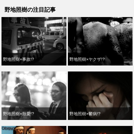
野地照樹の注目記事
野地照樹×事故!?
野地照樹×ヤクザ!?
野地照樹×熱愛!?
野地照樹×鬱病!?