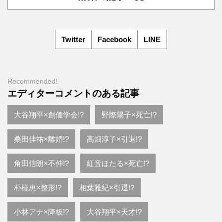
Twitter
Facebook
LINE
Recommended!
エディターコメントのある記事
大谷翔平×創価学会!?
野際陽子×死亡!?
桑田佳祐×離婚!?
高畑淳子×引退!?
角田信朗×不仲!?
紅音ほたる×死亡!?
朴槿恵×整形!?
相葉雅紀×引退!?
小林アナ×降板!?
大谷翔平×天才!?