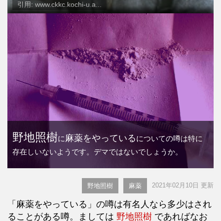
引用: www.ckkc.kochi-u.a...
野地照樹
麻薬をやっている
に
についての噂は特に
存在しいないようです。デマではないでしょうか。
2021年02月10日 更新
野地照樹
麻薬
「麻薬をやっている」の噂は有名人なら多少はされ
ることがある噂。ましては
野地照樹
であればなお