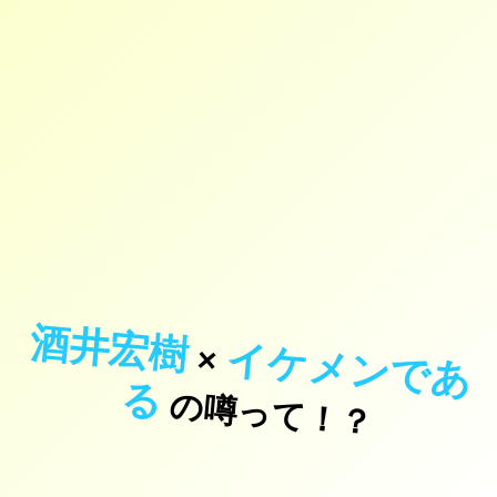
酒井宏樹
イ
ケ
メ
ン
で
あ
×
る
の噂って！？