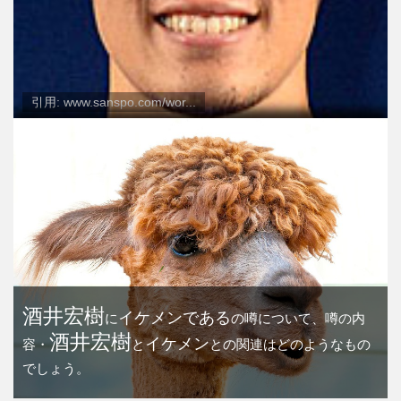
引用: www.sanspo.com/wor...
酒井宏樹
イケメンである
に
の噂について、噂の内
酒井宏樹
イケメン
容・
と
との関連はどのようなもの
でしょう。