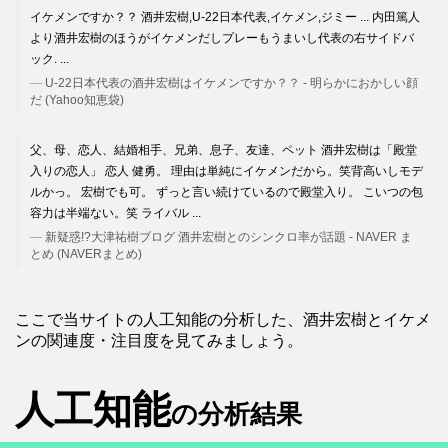
イケメンですか？？ 酒井宏樹,U-22日本代表,イケメン,ジミー ... 内田篤人
より酒井宏樹のほうがイケメンだしプレーもうまいし代表の右サイドバ
ック. ...
U-22日本代表の酒井宏樹はイケメンですか？？ - 明らかにおかしい顔
だ (Yahoo知恵袋)
父、母、恋人、結婚相手、兄弟、息子、友達、ペット 酒井宏樹は「殿堂
入りの恋人」 恋人 健勇。 理由は単純にイケメンだから。笑背高いしモデ
ルかっ。 宏樹でも可。 ずっと言い続けているので殿堂入り。 こいつの包
容力は半端ない。笑 ライバル ...
新疑惑!?大津祐樹ブログ 酒井宏樹とのシンクロ率が話題 - NAVER ま
とめ (NAVERまとめ)
ここで当サイトの人工知能の分析した、酒井宏樹とイケメ
ンの関連度・注目度を見てみましょう。
人工知能
の分析結果