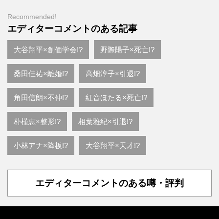
Recommended!
エディターコメントのある記事
大谷翔平×創価学会!?
野際陽子×死亡!?
桑田佳祐×離婚!?
高畑淳子×引退!?
角田信朗×不仲!?
紅音ほたる×死亡!?
朴槿恵×整形!?
相葉雅紀×引退!?
小林アナ×降板!?
大谷翔平×天才!?
エディターコメントのある噂・評判